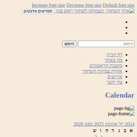
לדלג
Increase font size
Decrease font size
Default font size
לתוכן
תפריטים ווידג'טים
Mail
Facebook
Instagram
דף הבית
מה באתר
מושבת הראשונים
אודות עמותת השחזור
אירועים
צור קשר
Calendar
2024
יול
אוגוסט 2025
ספט
2026
א
ב
ג
ד
ה
ו
ש