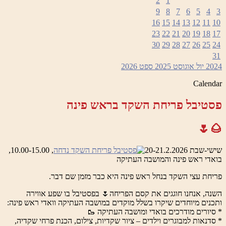
2
1
9
8
7
6
5
4
3
16
15
14
13
12
11
10
23
22
21
20
19
18
17
30
29
28
27
26
25
24
31
2024
יול
אוגוסט 2025
ספט
2026
Calendar
פסטיבל פריחת השקד בראש פינה
🌰🌷
שישי-שבת 20-21.2.2026
, 10.00-15.00,
בואדי ראש פינה והמושבה העתיקה
פריחת עצי השקד בנחל ראש פינה היא כבר מזמן שם דבר.
השנה, אנחנו חוגגים את קסם הפריחה🌷 בפסטיבל בו שפע אווירה
ותכנים מיוחדים שיקרו בשלל מוקדים במושבה העתיקה וואדי ראש פינה:
* סיורים מודרכים בואדי ומושבה העתיקה 🥾
* סדנאות למבוגרים וילדים – ציור שקדיות, צילום, הכנת פרחי שקדיה,