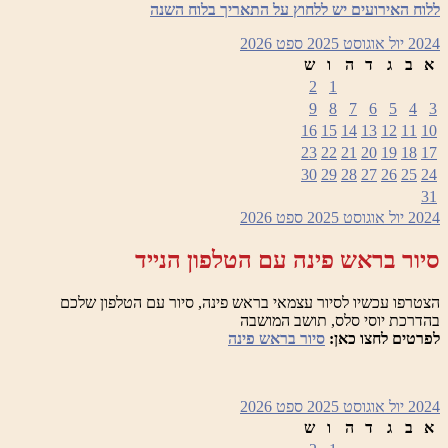
ללוח האירועים יש ללחוץ על התאריך בלוח השנה
2024
יול
אוגוסט 2025
ספט
2026
א
ב
ג
ד
ה
ו
ש
2
1
9
8
7
6
5
4
3
16
15
14
13
12
11
10
23
22
21
20
19
18
17
30
29
28
27
26
25
24
31
2024
יול
אוגוסט 2025
ספט
2026
סיור בראש פינה עם הטלפון הנייד
הצטרפו עכשיו לסיור עצמאי בראש פינה, סיור עם הטלפון שלכם
בהדרכת יוסי סלס, תושב המושבה
לפרטים לחצו כאן:
סיור בראש פינה
2024
יול
אוגוסט 2025
ספט
2026
א
ב
ג
ד
ה
ו
ש