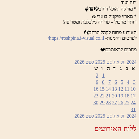
יוגה ועוד
* מוזיקה ואוכל רחוב🎼🍔🫕
* מארזי פיקניק בואדי🧺
ויותר מהכול – פריחה מלבלבת ומטריפה!
האירוע פתוח לקהל הרחב👐
לפרטים והזמנות-
https://roshpina.i-visual.co.il/
מחכים לראותכם❤️
2024
יול
אוגוסט 2025
ספט
2026
א
ב
ג
ד
ה
ו
ש
2
1
9
8
7
6
5
4
3
16
15
14
13
12
11
10
23
22
21
20
19
18
17
30
29
28
27
26
25
24
31
2024
יול
אוגוסט 2025
ספט
2026
ללוח האירועים