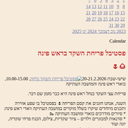
7
6
5
4
3
2
1
14
13
12
11
10
9
8
21
20
19
18
17
16
15
28
27
26
25
24
23
22
31
30
29
2023
נוב
דצמבר 2024
ינו
2025
Calendar
פסטיבל פריחת השקד בראש פינה
🌰🌷
שישי-שבת 20-21.2.2026
, 10.00-15.00,
בואדי ראש פינה והמושבה העתיקה
פריחת עצי השקד בנחל ראש פינה היא כבר מזמן שם דבר.
השנה, אנחנו חוגגים את קסם הפריחה🌷 בפסטיבל בו שפע אווירה
ותכנים מיוחדים שיקרו בשלל מוקדים במושבה העתיקה וואדי ראש פינה:
* סיורים מודרכים בואדי ומושבה העתיקה 🥾
* סדנאות למבוגרים וילדים – ציור שקדיות, צילום, הכנת פרחי שקדיה,
יוגה ועוד