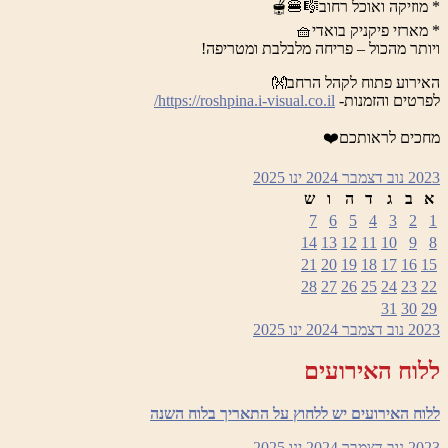
* מוזיקה ואוכל רחוב🎼🍔🫕
* מארזי פיקניק בואדי🧺
ויותר מהכול – פריחה מלבלבת ומטריפה!
האירוע פתוח לקהל הרחב👐
לפרטים והזמנות-
https://roshpina.i-visual.co.il/
מחכים לראותכם❤️
2023
נוב
דצמבר 2024
ינו
2025
א
ב
ג
ד
ה
ו
ש
7
6
5
4
3
2
1
14
13
12
11
10
9
8
21
20
19
18
17
16
15
28
27
26
25
24
23
22
31
30
29
2023
נוב
דצמבר 2024
ינו
2025
ללוח האירועים
ללוח האירועים יש ללחוץ על התאריך בלוח השנה
2023
נוב
דצמבר 2024
ינו
2025