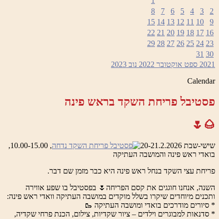
1
8
7
6
5
4
3
2
15
14
13
12
11
10
9
22
21
20
19
18
17
16
29
28
27
26
25
24
23
31
30
2021
ספט
אוקטובר 2022
נוב
2023
Calendar
פסטיבל פריחת השקד בראש פינה
🌰🌷
שישי-שבת 20-21.2.2026
, 10.00-15.00,
בואדי ראש פינה והמושבה העתיקה
פריחת עצי השקד בנחל ראש פינה היא כבר מזמן שם דבר.
השנה, אנחנו חוגגים את קסם הפריחה🌷 בפסטיבל בו שפע אווירה
ותכנים מיוחדים שיקרו בשלל מוקדים במושבה העתיקה וואדי ראש פינה:
* סיורים מודרכים בואדי ומושבה העתיקה 🥾
* סדנאות למבוגרים וילדים – ציור שקדיות, צילום, הכנת פרחי שקדיה,