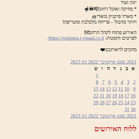
יוגה ועוד
* מוזיקה ואוכל רחוב🎼🍔🫕
* מארזי פיקניק בואדי🧺
ויותר מהכול – פריחה מלבלבת ומטריפה!
האירוע פתוח לקהל הרחב👐
לפרטים והזמנות-
https://roshpina.i-visual.co.il/
מחכים לראותכם❤️
2021
ספט
אוקטובר 2022
נוב
2023
א
ב
ג
ד
ה
ו
ש
1
8
7
6
5
4
3
2
15
14
13
12
11
10
9
22
21
20
19
18
17
16
29
28
27
26
25
24
23
31
30
2021
ספט
אוקטובר 2022
נוב
2023
ללוח האירועים