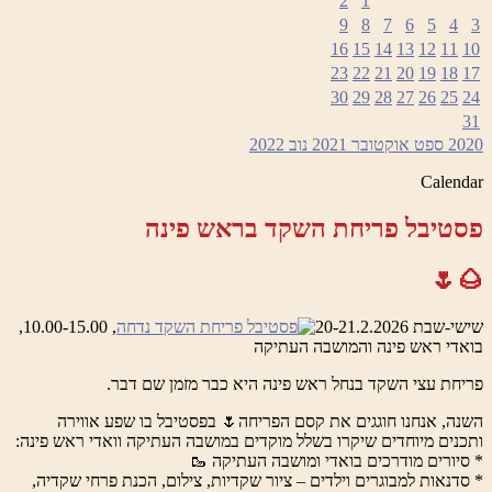
2
1
9
8
7
6
5
4
3
16
15
14
13
12
11
10
23
22
21
20
19
18
17
30
29
28
27
26
25
24
31
2020
ספט
אוקטובר 2021
נוב
2022
Calendar
פסטיבל פריחת השקד בראש פינה
🌰🌷
שישי-שבת 20-21.2.2026
, 10.00-15.00,
בואדי ראש פינה והמושבה העתיקה
פריחת עצי השקד בנחל ראש פינה היא כבר מזמן שם דבר.
השנה, אנחנו חוגגים את קסם הפריחה🌷 בפסטיבל בו שפע אווירה
ותכנים מיוחדים שיקרו בשלל מוקדים במושבה העתיקה וואדי ראש פינה:
* סיורים מודרכים בואדי ומושבה העתיקה 🥾
* סדנאות למבוגרים וילדים – ציור שקדיות, צילום, הכנת פרחי שקדיה,