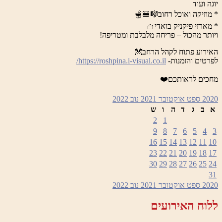
יוגה ועוד
* מוזיקה ואוכל רחוב🎼🍔🫕
* מארזי פיקניק בואדי🧺
ויותר מהכול – פריחה מלבלבת ומטריפה!
האירוע פתוח לקהל הרחב👐
לפרטים והזמנות-
https://roshpina.i-visual.co.il/
מחכים לראותכם❤️
2020
ספט
אוקטובר 2021
נוב
2022
א
ב
ג
ד
ה
ו
ש
2
1
9
8
7
6
5
4
3
16
15
14
13
12
11
10
23
22
21
20
19
18
17
30
29
28
27
26
25
24
31
2020
ספט
אוקטובר 2021
נוב
2022
ללוח האירועים