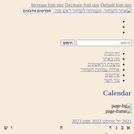
לדלג
Increase font size
Decrease font size
Default font size
לתוכן
תפריטים ווידג'טים
Mail
Facebook
Instagram
דף הבית
מה באתר
מושבת הראשונים
אודות עמותת השחזור
אירועים
צור קשר
Calendar
2021
יול
אוגוסט 2022
ספט
2023
א
ב
ג
ד
ה
ו
ש