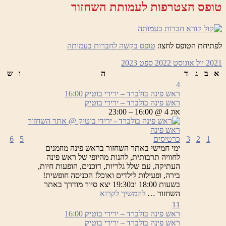
טופס הצטרפות לעמותת השחזור
לפתיחת הטופס לחצו:
טופס בקשה לחברות בעמותה
2021
יול
אוגוסט 2022
ספט
2023
א
ב
ג
ד
ה
ו
ש
4
ראש פינה בולברד – ירידי בוטיק
16:00
ראש פינה בולברד – ירידי בוטיק
אוג 4 @ 16:00 – 23:00
1
2
3
כרטיסים
5
6
ימי חמישי באתר השחזור בראש פינה מוזמנים
לחוויה תרבותית, להנות מהיופי של ראש פינה
העתיקה, עם שלל גלריות, דוכנים, הופעות חיות,
בירה, ופעילות לילדים ואוכל! הכניסה חופשית!
בשעות 18:00 וב19:30 יצא סיור מודרך באתר
ראש
השחזור …
להמשיך לקרוא
פינה
11
בולברד
ראש פינה בולברד – ירידי בוטיק
16:00
–
ראש פינה בולברד – ירידי בוטיק