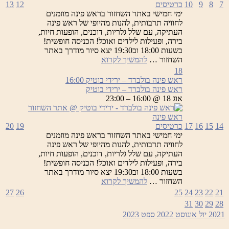
7
8
9
10
כרטיסים
12
13
ימי חמישי באתר השחזור בראש פינה מוזמנים
לחוויה תרבותית, להנות מהיופי של ראש פינה
העתיקה, עם שלל גלריות, דוכנים, הופעות חיות,
בירה, ופעילות לילדים ואוכל! הכניסה חופשית!
בשעות 18:00 וב19:30 יצא סיור מודרך באתר
ראש
השחזור …
להמשיך לקרוא
פינה
18
בולברד
ראש פינה בולברד – ירידי בוטיק
16:00
–
ראש פינה בולברד – ירידי בוטיק
ירידי
אוג 18 @ 16:00 – 23:00
בוטיק
14
15
16
17
כרטיסים
19
20
ימי חמישי באתר השחזור בראש פינה מוזמנים
לחוויה תרבותית, להנות מהיופי של ראש פינה
העתיקה, עם שלל גלריות, דוכנים, הופעות חיות,
בירה, ופעילות לילדים ואוכל! הכניסה חופשית!
בשעות 18:00 וב19:30 יצא סיור מודרך באתר
ראש
השחזור …
להמשיך לקרוא
פינה
27
26
25
24
23
22
21
בולברד
31
30
29
28
–
2021
יול
אוגוסט 2022
ספט
2023
ירידי
בוטיק