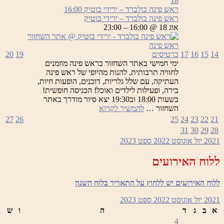
18
בולברד
ראש פינה בולברד – ירידי בוטיק
16:00
–
ראש פינה בולברד – ירידי בוטיק
ירידי
אוג 18 @ 16:00 – 23:00
בוטיק
14
15
16
17
כרטיסים
19
20
ימי חמישי באתר השחזור בראש פינה מוזמנים
לחוויה תרבותית, להנות מהיופי של ראש פינה
העתיקה, עם שלל גלריות, דוכנים, הופעות חיות,
בירה, ופעילות לילדים ואוכל! הכניסה חופשית!
בשעות 18:00 וב19:30 יצא סיור מודרך באתר
ראש
השחזור …
להמשיך לקרוא
פינה
27
26
25
24
23
22
21
בולברד
31
30
29
28
–
2021
יול
אוגוסט 2022
ספט
2023
ירידי
בוטיק
ללוח האירועים
ללוח האירועים יש ללחוץ על התאריך בלוח השנה
2021
יול
אוגוסט 2022
ספט
2023
א
ב
ג
ד
ה
ו
ש
4