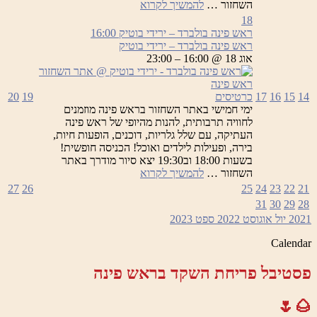
ראש
השחזור …
להמשיך לקרוא
פינה
18
בולברד
ראש פינה בולברד – ירידי בוטיק
16:00
–
ראש פינה בולברד – ירידי בוטיק
ירידי
אוג 18 @ 16:00 – 23:00
בוטיק
14
15
16
17
כרטיסים
19
20
ימי חמישי באתר השחזור בראש פינה מוזמנים
לחוויה תרבותית, להנות מהיופי של ראש פינה
העתיקה, עם שלל גלריות, דוכנים, הופעות חיות,
בירה, ופעילות לילדים ואוכל! הכניסה חופשית!
בשעות 18:00 וב19:30 יצא סיור מודרך באתר
ראש
השחזור …
להמשיך לקרוא
פינה
27
26
25
24
23
22
21
בולברד
31
30
29
28
–
2021
יול
אוגוסט 2022
ספט
2023
ירידי
בוטיק
Calendar
פסטיבל פריחת השקד בראש פינה
🌰🌷