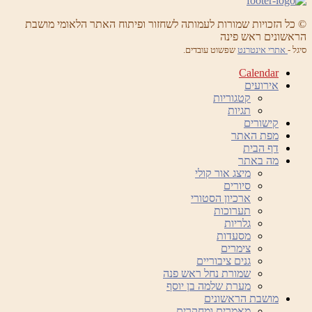
© כל הזכויות שמורות לעמותה לשחזור ופיתוח האתר הלאומי מושבת
הראשונים ראש פינה
סיגל -
אתרי אינטרנט
שפשוט עובדים.
Calendar
אירועים
קטגוריות
תגיות
קישורים
מפת האתר
דף הבית
מה באתר
מיצג אור קולי
סיורים
ארכיון הסטורי
תערוכות
גלריות
מסעדות
צימרים
גנים ציבוריים
שמורת נחל ראש פנה
מערת שלמה בן יוסף
מושבת הראשונים
מאמרים ומחקרים