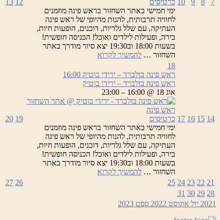
7
8
9
10
כרטיסים
12
13
ימי חמישי באתר השחזור בראש פינה מוזמנים
לחוויה תרבותית, להנות מהיופי של ראש פינה
העתיקה, עם שלל גלריות, דוכנים, הופעות חיות,
בירה, ופעילות לילדים ואוכל! הכניסה חופשית!
בשעות 18:00 וב19:30 יצא סיור מודרך באתר
ראש
השחזור …
להמשיך לקרוא
פינה
18
בולברד
ראש פינה בולברד – ירידי בוטיק
16:00
–
ראש פינה בולברד – ירידי בוטיק
ירידי
אוג 18 @ 16:00 – 23:00
בוטיק
14
15
16
17
כרטיסים
19
20
ימי חמישי באתר השחזור בראש פינה מוזמנים
לחוויה תרבותית, להנות מהיופי של ראש פינה
העתיקה, עם שלל גלריות, דוכנים, הופעות חיות,
בירה, ופעילות לילדים ואוכל! הכניסה חופשית!
בשעות 18:00 וב19:30 יצא סיור מודרך באתר
ראש
השחזור …
להמשיך לקרוא
פינה
27
26
25
24
23
22
21
בולברד
31
30
29
28
–
2021
יול
אוגוסט 2022
ספט
2023
ירידי
בוטיק