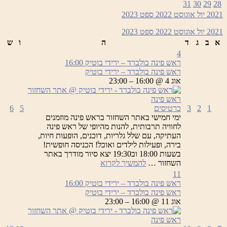
31
30
29
28
–
2021
יול
אוגוסט 2022
ספט
2023
ירידי
בוטיק
2021
יול
אוגוסט 2022
ספט
2023
א
ב
ג
ד
ה
ו
ש
4
ראש פינה בולברד – ירידי בוטיק
16:00
ראש פינה בולברד – ירידי בוטיק
אוג 4 @ 16:00 – 23:00
1
2
3
כרטיסים
5
6
ימי חמישי באתר השחזור בראש פינה מוזמנים
לחוויה תרבותית, להנות מהיופי של ראש פינה
העתיקה, עם שלל גלריות, דוכנים, הופעות חיות,
בירה, ופעילות לילדים ואוכל! הכניסה חופשית!
בשעות 18:00 וב19:30 יצא סיור מודרך באתר
ראש
השחזור …
להמשיך לקרוא
פינה
11
בולברד
ראש פינה בולברד – ירידי בוטיק
16:00
–
ראש פינה בולברד – ירידי בוטיק
ירידי
אוג 11 @ 16:00 – 23:00
בוטיק