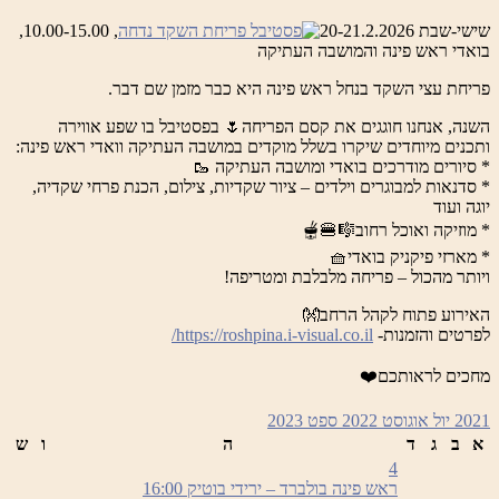
שישי-שבת 20-21.2.2026
, 10.00-15.00,
בואדי ראש פינה והמושבה העתיקה
פריחת עצי השקד בנחל ראש פינה היא כבר מזמן שם דבר.
השנה, אנחנו חוגגים את קסם הפריחה🌷 בפסטיבל בו שפע אווירה
ותכנים מיוחדים שיקרו בשלל מוקדים במושבה העתיקה וואדי ראש פינה:
* סיורים מודרכים בואדי ומושבה העתיקה 🥾
* סדנאות למבוגרים וילדים – ציור שקדיות, צילום, הכנת פרחי שקדיה,
יוגה ועוד
* מוזיקה ואוכל רחוב🎼🍔🫕
* מארזי פיקניק בואדי🧺
ויותר מהכול – פריחה מלבלבת ומטריפה!
האירוע פתוח לקהל הרחב👐
לפרטים והזמנות-
https://roshpina.i-visual.co.il/
מחכים לראותכם❤️
2021
יול
אוגוסט 2022
ספט
2023
א
ב
ג
ד
ה
ו
ש
4
ראש פינה בולברד – ירידי בוטיק
16:00