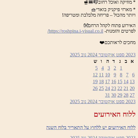
* מוזיקה ואוכל רחוב🎼🍔🫕
* מארזי פיקניק בואדי🧺
ויותר מהכול – פריחה מלבלבת ומטריפה!
האירוע פתוח לקהל הרחב👐
לפרטים והזמנות-
https://roshpina.i-visual.co.il/
מחכים לראותכם❤️
2023
ספט
אוקטובר 2024
נוב
2025
א
ב
ג
ד
ה
ו
ש
5
4
3
2
1
12
11
10
9
8
7
6
19
18
17
16
15
14
13
26
25
24
23
22
21
20
31
30
29
28
27
2023
ספט
אוקטובר 2024
נוב
2025
ללוח האירועים
ללוח האירועים יש ללחוץ על התאריך בלוח השנה
2023
ספט
אוקטובר 2024
נוב
2025