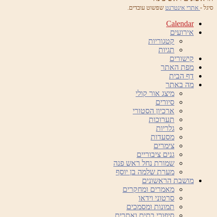
סיגל -
אתרי אינטרנט
שפשוט עובדים.
Calendar
אירועים
קטגוריות
תגיות
קישורים
מפת האתר
דף הבית
מה באתר
מיצג אור קולי
סיורים
ארכיון הסטורי
תערוכות
גלריות
מסעדות
צימרים
גנים ציבוריים
שמורת נחל ראש פנה
מערת שלמה בן יוסף
מושבת הראשונים
מאמרים ומחקרים
סרטוני וידאו
תמונות ומסמכים
סיפורי בתים ואתרים