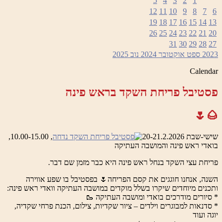
5
4
3
2
1
12
11
10
9
8
7
6
19
18
17
16
15
14
13
26
25
24
23
22
21
20
31
30
29
28
27
2023
ספט
אוקטובר 2024
נוב
2025
Calendar
פסטיבל פריחת השקד בראש פינה
🌰🌷
שישי-שבת 20-21.2.2026
, 10.00-15.00,
בואדי ראש פינה והמושבה העתיקה
פריחת עצי השקד בנחל ראש פינה היא כבר מזמן שם דבר.
השנה, אנחנו חוגגים את קסם הפריחה🌷 בפסטיבל בו שפע אווירה
ותכנים מיוחדים שיקרו בשלל מוקדים במושבה העתיקה וואדי ראש פינה:
* סיורים מודרכים בואדי ומושבה העתיקה 🥾
* סדנאות למבוגרים וילדים – ציור שקדיות, צילום, הכנת פרחי שקדיה,
יוגה ועוד