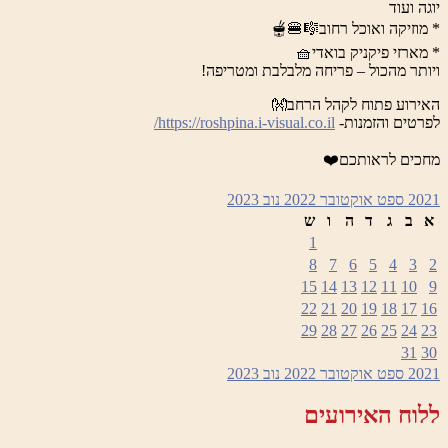
יוגה ועוד
* מוזיקה ואוכל רחוב🎼🍔🫕
* מארזי פיקניק בואדי🧺
ויותר מהכול – פריחה מלבלבת ומטריפה!
האירוע פתוח לקהל הרחב👐
לפרטים והזמנות-
https://roshpina.i-visual.co.il/
מחכים לראותכם❤️
2021
ספט
אוקטובר 2022
נוב
2023
א
ב
ג
ד
ה
ו
ש
1
8
7
6
5
4
3
2
15
14
13
12
11
10
9
22
21
20
19
18
17
16
29
28
27
26
25
24
23
31
30
2021
ספט
אוקטובר 2022
נוב
2023
ללוח האירועים