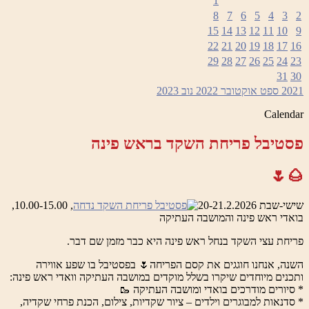
1
8
7
6
5
4
3
2
15
14
13
12
11
10
9
22
21
20
19
18
17
16
29
28
27
26
25
24
23
31
30
2021
ספט
אוקטובר 2022
נוב
2023
Calendar
פסטיבל פריחת השקד בראש פינה
🌰🌷
שישי-שבת 20-21.2.2026
, 10.00-15.00,
בואדי ראש פינה והמושבה העתיקה
פריחת עצי השקד בנחל ראש פינה היא כבר מזמן שם דבר.
השנה, אנחנו חוגגים את קסם הפריחה🌷 בפסטיבל בו שפע אווירה
ותכנים מיוחדים שיקרו בשלל מוקדים במושבה העתיקה וואדי ראש פינה:
* סיורים מודרכים בואדי ומושבה העתיקה 🥾
* סדנאות למבוגרים וילדים – ציור שקדיות, צילום, הכנת פרחי שקדיה,