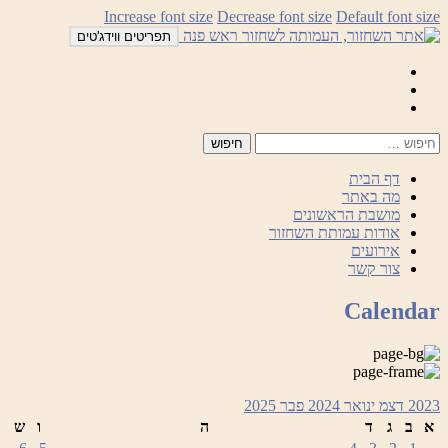
לדלג
Increase font size
Decrease font size
Default font size
לתוכן
תפריטים ווידג'טים
Mail
Facebook
Instagram
דף הבית
מה באתר
מושבת הראשונים
אודות עמותת השחזור
אירועים
צור קשר
Calendar
2023
דצמ
ינואר 2024
פבר
2025
א
ב
ג
ד
ה
ו
ש