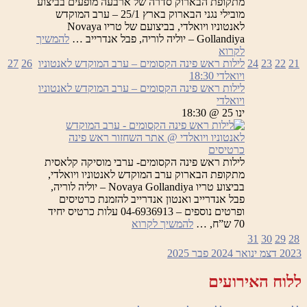
מתקופת הבארוק סדרה של ארבעה מופעים בביצוע
מובילי נגני הבארוק בארץ 25/1 – ערב המוקדש
לאנטוניו ויואלדי, בביצועם של טריו Novaya
Gollandiya – יוליה לוריה, פבל אנדרייב …
להמשיך
לילות
לקרוא
ראש
21
22
23
24
לילות ראש פינה הקסומים – ערב המוקדש לאנטוניו
26
27
פינה
ויואלדי
18:30
הקסומים
לילות ראש פינה הקסומים – ערב המוקדש לאנטוניו
ויואלדי
ינו 25 @ 18:30
כרטיסים
לילות ראש פינה הקסומים- ערבי מוסיקה קלאסית
מתקופת הבארוק ערב המוקדש לאנטוניו ויואלדי,
בביצוע טריו Novaya Gollandiya – יוליה לוריה,
פבל אנדרייב ואנטון אנדרייב להזמנת כרטיסים
ופרטים נוספים – 04-6936913 עלות כרטיס יחיד
לילות
70 ש”ח, …
להמשיך לקרוא
ראש
31
30
29
28
פינה
2023
דצמ
ינואר 2024
פבר
2025
הקסומים
–
ללוח האירועים
ערב
המוקדש