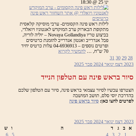
ינו 25 @ 18:30
כרטיסים
לילות ראש פינה הקסומים- ערבי מוסיקה קלאסית
מתקופת הבארוק ערב המוקדש לאנטוניו ויואלדי,
בביצוע טריו Novaya Gollandiya – יוליה לוריה,
פבל אנדרייב ואנטון אנדרייב להזמנת כרטיסים
ופרטים נוספים – 04-6936913 עלות כרטיס יחיד
לילות
70 ש”ח, …
להמשיך לקרוא
ראש
31
30
29
28
פינה
2023
דצמ
ינואר 2024
פבר
2025
הקסומים
–
סיור בראש פינה עם הטלפון הנייד
ערב
המוקדש
לאנטוניו
הצטרפו עכשיו לסיור עצמאי בראש פינה, סיור עם הטלפון שלכם
ויואלדי
בהדרכת יוסי סלס, תושב המושבה
לפרטים לחצו כאן:
סיור בראש פינה
2023
דצמ
ינואר 2024
פבר
2025
א
ב
ג
ד
ה
ו
ש
6
5
4
3
2
1