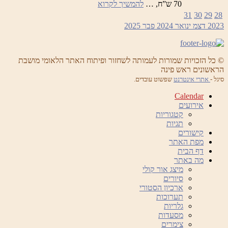
לילות
70 ש”ח, …
להמשיך לקרוא
ראש
31
30
29
28
פינה
2023
דצמ
ינואר 2024
פבר
2025
הקסומים
–
ערב
המוקדש
© כל הזכויות שמורות לעמותה לשחזור ופיתוח האתר הלאומי מושבת
לאנטוניו
הראשונים ראש פינה
ויואלדי
סיגל -
אתרי אינטרנט
שפשוט עובדים.
Calendar
אירועים
קטגוריות
תגיות
קישורים
מפת האתר
דף הבית
מה באתר
מיצג אור קולי
סיורים
ארכיון הסטורי
תערוכות
גלריות
מסעדות
צימרים