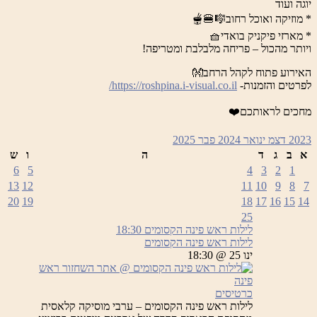
יוגה ועוד
* מוזיקה ואוכל רחוב🎼🍔🫕
* מארזי פיקניק בואדי🧺
ויותר מהכול – פריחה מלבלבת ומטריפה!
האירוע פתוח לקהל הרחב👐
לפרטים והזמנות-
https://roshpina.i-visual.co.il/
מחכים לראותכם❤️
2023
דצמ
ינואר 2024
פבר
2025
א
ב
ג
ד
ה
ו
ש
6
5
4
3
2
1
13
12
11
10
9
8
7
20
19
18
17
16
15
14
25
לילות ראש פינה הקסומים
18:30
לילות ראש פינה הקסומים
ינו 25 @ 18:30
כרטיסים
לילות ראש פינה הקסומים – ערבי מוסיקה קלאסית