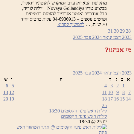
מתקופת הבארוק ערב המוקדש לאנטוניו ויואלדי,
בביצוע טריו Novaya Gollandiya – יוליה לוריה,
פבל אנדרייב ואנטון אנדרייב להזמנת כרטיסים
ופרטים נוספים – 04-6936913 עלות כרטיס יחיד
לילות
70 ש”ח, …
להמשיך לקרוא
ראש
31
30
29
28
פינה
2023
דצמ
ינואר 2024
פבר
2025
הקסומים
–
מי אנחנו?
ערב
המוקדש
לאנטוניו
ויואלדי
2023
דצמ
ינואר 2024
פבר
2025
א
ב
ג
ד
ה
ו
ש
6
5
4
3
2
1
13
12
11
10
9
8
7
20
19
18
17
16
15
14
25
לילות ראש פינה הקסומים
18:30
לילות ראש פינה הקסומים
ינו 25 @ 18:30