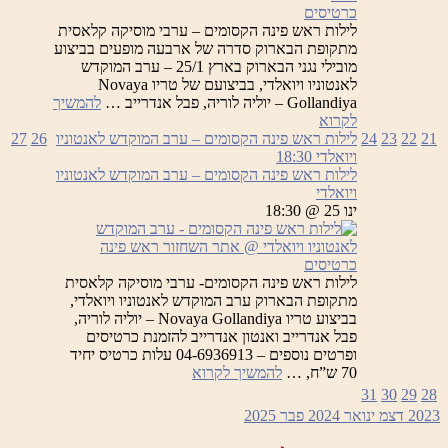
כרטיסים
לילות ראש פינה הקסומים – ערבי מוסיקה קלאסית
מתקופת הבארוק סדרה של ארבעה מופעים בביצוע
מובילי נגני הבארוק בארץ 25/1 – ערב המוקדש
לאנטוניו ויואלדי, בביצועם של טריו Novaya
Gollandiya – יוליה לוריה, פבל אנדרייב …
להמשיך
לילות
לקרוא
ראש
21
22
23
24
לילות ראש פינה הקסומים – ערב המוקדש לאנטוניו
26
27
פינה
ויואלדי
18:30
הקסומים
לילות ראש פינה הקסומים – ערב המוקדש לאנטוניו
ויואלדי
ינו 25 @ 18:30
כרטיסים
לילות ראש פינה הקסומים- ערבי מוסיקה קלאסית
מתקופת הבארוק ערב המוקדש לאנטוניו ויואלדי,
בביצוע טריו Novaya Gollandiya – יוליה לוריה,
פבל אנדרייב ואנטון אנדרייב להזמנת כרטיסים
ופרטים נוספים – 04-6936913 עלות כרטיס יחיד
לילות
70 ש”ח, …
להמשיך לקרוא
ראש
31
30
29
28
פינה
2023
דצמ
ינואר 2024
פבר
2025
הקסומים
–