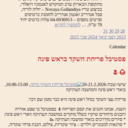
מתקופת הבארוק ערב המוקדש לאנטוניו ויואלדי,
בביצוע טריו Novaya Gollandiya – יוליה לוריה,
פבל אנדרייב ואנטון אנדרייב להזמנת כרטיסים
ופרטים נוספים – 04-6936913 עלות כרטיס יחיד
לילות
70 ש”ח, …
להמשיך לקרוא
ראש
31
30
29
28
פינה
2023
דצמ
ינואר 2024
פבר
2025
הקסומים
–
Calendar
ערב
המוקדש
פסטיבל פריחת השקד בראש פינה
לאנטוניו
ויואלדי
🌰🌷
שישי-שבת 20-21.2.2026
, 10.00-15.00,
בואדי ראש פינה והמושבה העתיקה
פריחת עצי השקד בנחל ראש פינה היא כבר מזמן שם דבר.
השנה, אנחנו חוגגים את קסם הפריחה🌷 בפסטיבל בו שפע אווירה
ותכנים מיוחדים שיקרו בשלל מוקדים במושבה העתיקה וואדי ראש פינה:
* סיורים מודרכים בואדי ומושבה העתיקה 🥾
* סדנאות למבוגרים וילדים – ציור שקדיות, צילום, הכנת פרחי שקדיה,