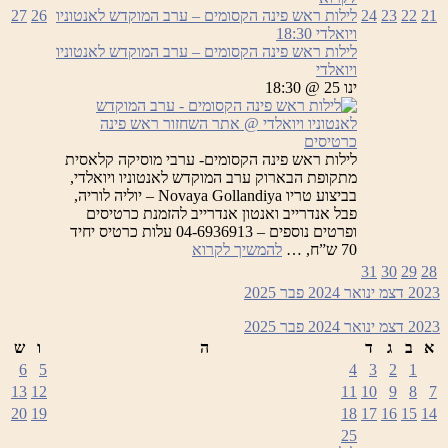
ראש
21
22
23
24
לילות ראש פינה הקסומים – ערב המוקדש לאנטוניו
26
27
פינה
ויואלדי
18:30
הקסומים
לילות ראש פינה הקסומים – ערב המוקדש לאנטוניו
ויואלדי
ינו 25 @ 18:30
כרטיסים
לילות ראש פינה הקסומים- ערבי מוסיקה קלאסית
מתקופת הבארוק ערב המוקדש לאנטוניו ויואלדי,
בביצוע טריו Novaya Gollandiya – יוליה לוריה,
פבל אנדרייב ואנטון אנדרייב להזמנת כרטיסים
ופרטים נוספים – 04-6936913 עלות כרטיס יחיד
לילות
70 ש”ח, …
להמשיך לקרוא
ראש
31
30
29
28
פינה
2023
דצמ
ינואר 2024
פבר
2025
הקסומים
–
2023
דצמ
ינואר 2024
פבר
2025
ערב
א
ב
ג
ד
ה
ו
ש
המוקדש
6
5
4
3
2
1
לאנטוניו
13
12
11
10
9
8
7
ויואלדי
20
19
18
17
16
15
14
25