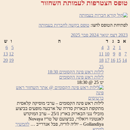
טופס הצטרפות לעמותת השחזור
ערב
המוקדש
לאנטוניו
ויואלדי
לפתיחת הטופס לחצו:
טופס בקשה לחברות בעמותה
2023
דצמ
ינואר 2024
פבר
2025
א
ב
ג
ד
ה
ו
ש
6
5
4
3
2
1
13
12
11
10
9
8
7
20
19
18
17
16
15
14
25
לילות ראש פינה הקסומים
18:30
לילות ראש פינה הקסומים
ינו 25 @ 18:30
כרטיסים
לילות ראש פינה הקסומים – ערבי מוסיקה קלאסית
מתקופת הבארוק סדרה של ארבעה מופעים בביצוע
מובילי נגני הבארוק בארץ 25/1 – ערב המוקדש
לאנטוניו ויואלדי, בביצועם של טריו Novaya
Gollandiya – יוליה לוריה, פבל אנדרייב …
להמשיך
לילות
לקרוא