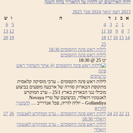
לאנטוניו
ללוח האירועים יש ללחוץ על התאריך בלוח השנה
ויואלדי
2023
דצמ
ינואר 2024
פבר
2025
א
ב
ג
ד
ה
ו
ש
6
5
4
3
2
1
13
12
11
10
9
8
7
20
19
18
17
16
15
14
25
לילות ראש פינה הקסומים
18:30
לילות ראש פינה הקסומים
ינו 25 @ 18:30
כרטיסים
לילות ראש פינה הקסומים – ערבי מוסיקה קלאסית
מתקופת הבארוק סדרה של ארבעה מופעים בביצוע
מובילי נגני הבארוק בארץ 25/1 – ערב המוקדש
לאנטוניו ויואלדי, בביצועם של טריו Novaya
Gollandiya – יוליה לוריה, פבל אנדרייב …
להמשיך
לילות
לקרוא
ראש
21
22
23
24
לילות ראש פינה הקסומים – ערב המוקדש לאנטוניו
26
27
פינה
ויואלדי
18:30
הקסומים
לילות ראש פינה הקסומים – ערב המוקדש לאנטוניו
ויואלדי