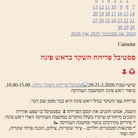
6
5
4
3
2
1
13
12
11
10
9
8
7
20
19
18
17
16
15
14
27
26
25
24
23
22
21
30
29
28
2024
אוג
ספטמבר 2025
אוק
2026
Calendar
פסטיבל פריחת השקד בראש פינה
🌰🌷
שישי-שבת 20-21.2.2026
, 10.00-15.00,
בואדי ראש פינה והמושבה העתיקה
פריחת עצי השקד בנחל ראש פינה היא כבר מזמן שם דבר.
השנה, אנחנו חוגגים את קסם הפריחה🌷 בפסטיבל בו שפע אווירה
ותכנים מיוחדים שיקרו בשלל מוקדים במושבה העתיקה וואדי ראש פינה:
* סיורים מודרכים בואדי ומושבה העתיקה 🥾
* סדנאות למבוגרים וילדים – ציור שקדיות, צילום, הכנת פרחי שקדיה,
יוגה ועוד