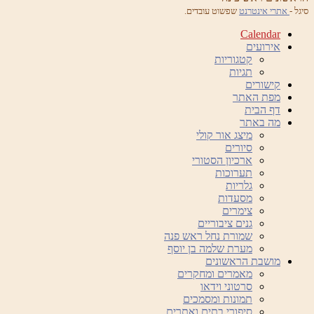
סיגל -
אתרי אינטרנט
שפשוט עובדים.
Calendar
אירועים
קטגוריות
תגיות
קישורים
מפת האתר
דף הבית
מה באתר
מיצג אור קולי
סיורים
ארכיון הסטורי
תערוכות
גלריות
מסעדות
צימרים
גנים ציבוריים
שמורת נחל ראש פנה
מערת שלמה בן יוסף
מושבת הראשונים
מאמרים ומחקרים
סרטוני וידאו
תמונות ומסמכים
סיפורי בתים ואתרים