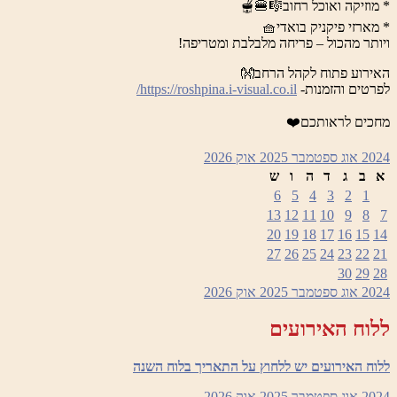
* מוזיקה ואוכל רחוב🎼🍔🫕
* מארזי פיקניק בואדי🧺
ויותר מהכול – פריחה מלבלבת ומטריפה!
האירוע פתוח לקהל הרחב👐
לפרטים והזמנות-
https://roshpina.i-visual.co.il/
מחכים לראותכם❤️
2024
אוג
ספטמבר 2025
אוק
2026
א
ב
ג
ד
ה
ו
ש
6
5
4
3
2
1
13
12
11
10
9
8
7
20
19
18
17
16
15
14
27
26
25
24
23
22
21
30
29
28
2024
אוג
ספטמבר 2025
אוק
2026
ללוח האירועים
ללוח האירועים יש ללחוץ על התאריך בלוח השנה
2024
אוג
ספטמבר 2025
אוק
2026