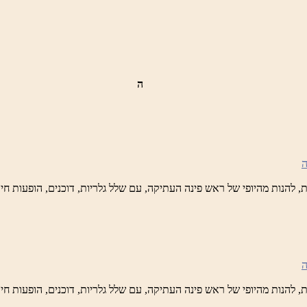
ידי
טיק
ה
ש
נה
לברד
ידי
טיק
ש