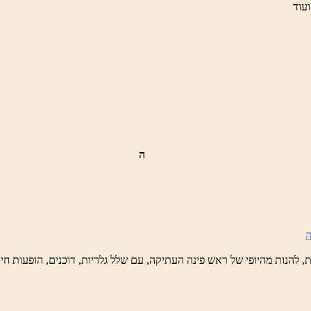
ועוד
ה
ש
נה
לברד