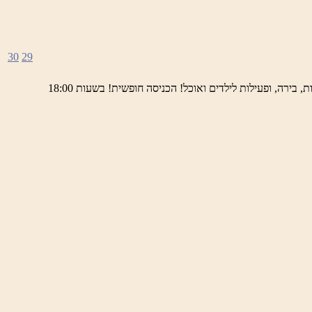
30
29
ימי חמישי באתר השחזור בראש פינה מוזמנים לחוויה תרבותית, להנות מהיופי של ראש פינה העתיקה, עם שלל גלריות, דוכנים, הופעות חיות, בירה, ופעילות לילדים ואוכל! הכניסה חופשית! בשעות 18:00