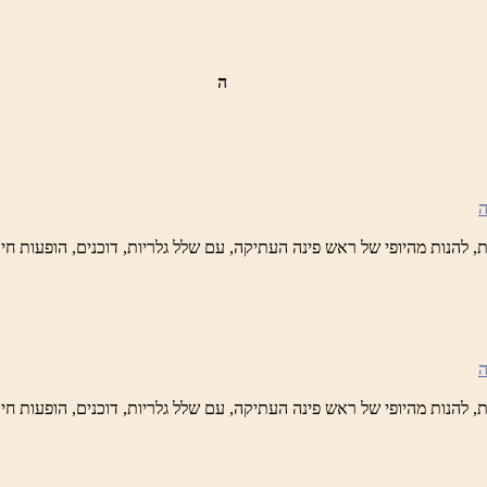
ה
ש
נה
לברד
ידי
טיק
ש
נה
לברד