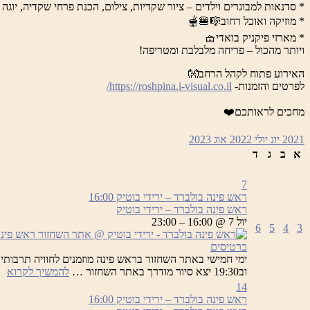
* סדנאות למבוגרים וילדים – ציור שקדיות, צילום, הכנת פרחי שקדיה, יוגה 
* מוזיקה ואוכל רחוב🎼🍔🫕
* מארזי פיקניק בואדי🧺
ויותר מהכול – פריחה מלבלבת ומטריפה!
האירוע פתוח לקהל הרחב👐
לפרטים והזמנות-
https://roshpina.i-visual.co.il/
מחכים לראותכם❤️
2021
יונ
יולי 2022
אוג
2023
א
ב
ג
ד
7
ראש פינה בולברד – ירידי בוטיק
16:00
ראש פינה בולברד – ירידי בוטיק
יול 7 @ 16:00 – 23:00
6
5
4
3
כרטיסים
רא
וב19:30 יצא סיור מודרך באתר השחזור …
להמשיך לקרוא
פי
14
בו
ראש פינה בולברד – ירידי בוטיק
16:00
–