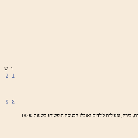
ו
ש
2
1
9
8
ימי חמישי באתר השחזור בראש פינה מוזמנים לחוויה תרבותית, להנות מהיופי של ראש פינה העתיקה, עם שלל גלריות, דוכנים, הופעות חיות, בירה, ופעילות לילדים ואוכל! הכניסה חופשית! בשעות 18:00