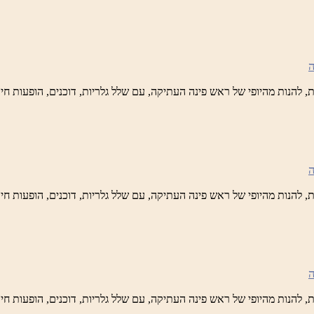
ש
נה
לברד
ידי
טיק
ש
נה
לברד
ידי
טיק
ש