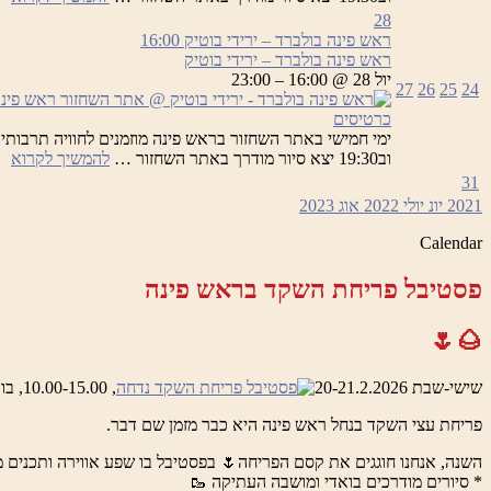
פי
28
בו
ראש פינה בולברד – ירידי בוטיק
16:00
–
ראש פינה בולברד – ירידי בוטיק
יר
יול 28 @ 16:00 – 23:00
27
26
25
24
בו
כרטיסים
רא
וב19:30 יצא סיור מודרך באתר השחזור …
להמשיך לקרוא
פי
31
בו
2021
יונ
יולי 2022
אוג
2023
–
יר
Calendar
בו
פסטיבל פריחת השקד בראש פינה
🌰🌷
שישי-שבת 20-21.2.2026
, 10.00-15.00, בואדי ראש פינה והמושבה העתיקה
פריחת עצי השקד בנחל ראש פינה היא כבר מזמן שם דבר.
השנה, אנחנו חוגגים את קסם הפריחה🌷 בפסטיבל בו שפע אווירה ותכנים מ
* סיורים מודרכים בואדי ומושבה העתיקה 🥾