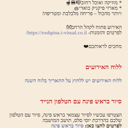
* מוזיקה ואוכל רחוב🎼🍔🫕
* מארזי פיקניק בואדי🧺
ויותר מהכול – פריחה מלבלבת ומטריפה!
האירוע פתוח לקהל הרחב👐
לפרטים והזמנות-
https://roshpina.i-visual.co.il/
מחכים לראותכם❤️
ללוח האירועים
ללוח האירועים יש ללחוץ על התאריך בלוח השנה
סיור בראש פינה עם הטלפון הנייד
הצטרפו עכשיו לסיור עצמאי בראש פינה, סיור עם הטלפון
שלכם בהדרכת יוסי סלס, תושב המושבה
לפרטים לחצו כאן:
סיור בראש פינה