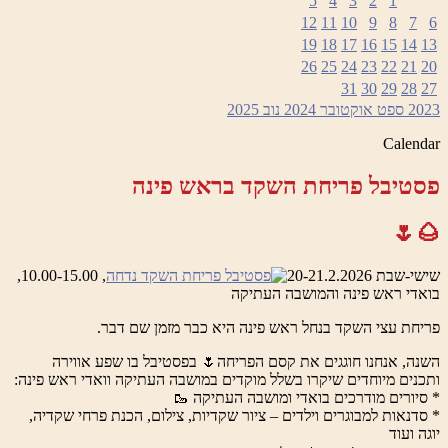
5
4
3
2
1
12
11
10
9
8
7
6
19
18
17
16
15
14
13
26
25
24
23
22
21
20
31
30
29
28
27
2023
ספט
אוקטובר 2024
נוב
2025
Calendar
פסטיבל פריחת השקד בראש פינה
🌰🌷
שישי-שבת 20-21.2.2026
, 10.00-15.00,
בואדי ראש פינה והמושבה העתיקה
פריחת עצי השקד בנחל ראש פינה היא כבר מזמן שם דבר.
השנה, אנחנו חוגגים את קסם הפריחה🌷 בפסטיבל בו שפע אווירה
ותכנים מיוחדים שיקרו בשלל מוקדים במושבה העתיקה וואדי ראש פינה:
* סיורים מודרכים בואדי ומושבה העתיקה 🥾
* סדנאות למבוגרים וילדים – ציור שקדיות, צילום, הכנת פרחי שקדיה,
יוגה ועוד