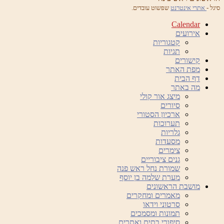
סיגל -
אתרי אינטרנט
שפשוט עובדים.
Calendar
אירועים
קטגוריות
תגיות
קישורים
מפת האתר
דף הבית
מה באתר
מיצג אור קולי
סיורים
ארכיון הסטורי
תערוכות
גלריות
מסעדות
צימרים
גנים ציבוריים
שמורת נחל ראש פנה
מערת שלמה בן יוסף
מושבת הראשונים
מאמרים ומחקרים
סרטוני וידאו
תמונות ומסמכים
סיפורי בתים ואתרים