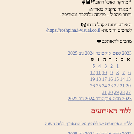
* מוזיקה ואוכל רחוב🎼🍔🫕
* מארזי פיקניק בואדי🧺
ויותר מהכול – פריחה מלבלבת ומטריפה!
האירוע פתוח לקהל הרחב👐
לפרטים והזמנות-
https://roshpina.i-visual.co.il/
מחכים לראותכם❤️
2023
ספט
אוקטובר 2024
נוב
2025
א
ב
ג
ד
ה
ו
ש
5
4
3
2
1
12
11
10
9
8
7
6
19
18
17
16
15
14
13
26
25
24
23
22
21
20
31
30
29
28
27
2023
ספט
אוקטובר 2024
נוב
2025
ללוח האירועים
ללוח האירועים יש ללחוץ על התאריך בלוח השנה
2023
ספט
אוקטובר 2024
נוב
2025