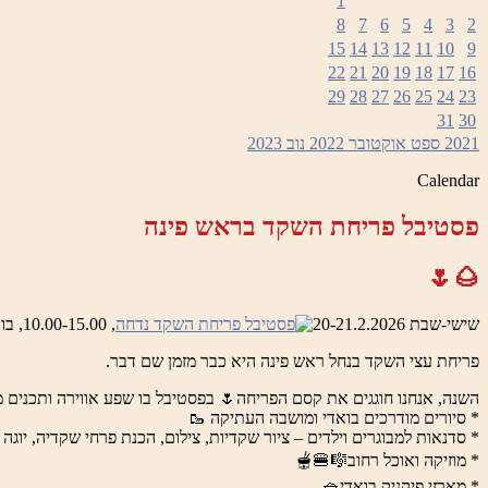
1
8
7
6
5
4
3
2
15
14
13
12
11
10
9
22
21
20
19
18
17
16
29
28
27
26
25
24
23
31
30
2021
ספט
אוקטובר 2022
נוב
2023
Calendar
פסטיבל פריחת השקד בראש פינה
🌰🌷
שישי-שבת 20-21.2.2026
, 10.00-15.00, בואדי ראש פינה והמושבה העתיקה
פריחת עצי השקד בנחל ראש פינה היא כבר מזמן שם דבר.
השנה, אנחנו חוגגים את קסם הפריחה🌷 בפסטיבל בו שפע אווירה ותכנים מ
* סיורים מודרכים בואדי ומושבה העתיקה 🥾
* סדנאות למבוגרים וילדים – ציור שקדיות, צילום, הכנת פרחי שקדיה, יוגה 
* מוזיקה ואוכל רחוב🎼🍔🫕
* מארזי פיקניק בואדי🧺