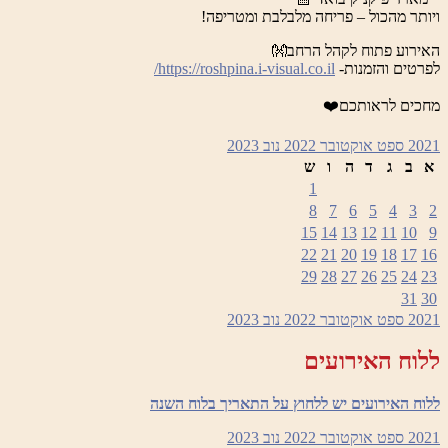
ויותר מהכול – פריחה מלבלבת ומטריפה!
האירוע פתוח לקהל הרחב👐
לפרטים והזמנות-
https://roshpina.i-visual.co.il/
מחכים לראותכם❤️
2021
ספט
אוקטובר 2022
נוב
2023
א
ב
ג
ד
ה
ו
ש
1
8
7
6
5
4
3
2
15
14
13
12
11
10
9
22
21
20
19
18
17
16
29
28
27
26
25
24
23
31
30
2021
ספט
אוקטובר 2022
נוב
2023
ללוח האירועים
ללוח האירועים יש ללחוץ על התאריך בלוח השנה
2021
ספט
אוקטובר 2022
נוב
2023