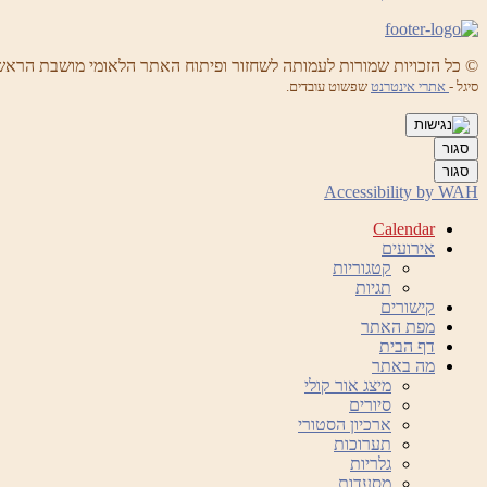
© כל הזכויות שמורות לעמותה לשחזור ופיתוח האתר הלאומי מושבת הראש
סיגל -
אתרי אינטרנט
שפשוט עובדים.
סגור
סגור
Accessibility by WAH
Calendar
אירועים
קטגוריות
תגיות
קישורים
מפת האתר
דף הבית
מה באתר
מיצג אור קולי
סיורים
ארכיון הסטורי
תערוכות
גלריות
מסעדות