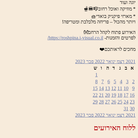
יוגה ועוד
* מוזיקה ואוכל רחוב🎼🍔🫕
* מארזי פיקניק בואדי🧺
ויותר מהכול – פריחה מלבלבת ומטריפה!
האירוע פתוח לקהל הרחב👐
לפרטים והזמנות-
https://roshpina.i-visual.co.il/
מחכים לראותכם❤️
2021
דצמ
ינואר 2022
פבר
2023
א
ב
ג
ד
ה
ו
ש
1
8
7
6
5
4
3
2
15
14
13
12
11
10
9
22
21
20
19
18
17
16
29
28
27
26
25
24
23
31
30
2021
דצמ
ינואר 2022
פבר
2023
ללוח האירועים