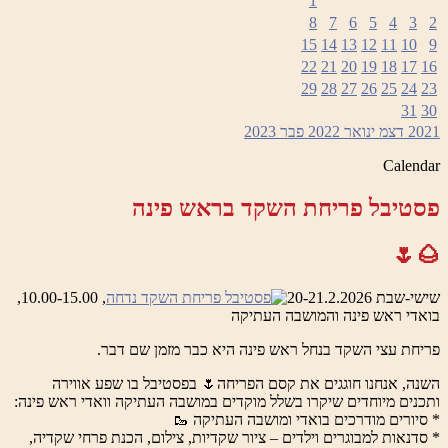
1
8
7
6
5
4
3
2
15
14
13
12
11
10
9
22
21
20
19
18
17
16
29
28
27
26
25
24
23
31
30
2021
דצמ
ינואר 2022
פבר
2023
Calendar
פסטיבל פריחת השקד בראש פינה
🌰🌷
שישי-שבת 20-21.2.2026
, 10.00-15.00,
בואדי ראש פינה והמושבה העתיקה
פריחת עצי השקד בנחל ראש פינה היא כבר מזמן שם דבר.
השנה, אנחנו חוגגים את קסם הפריחה🌷 בפסטיבל בו שפע אווירה
ותכנים מיוחדים שיקרו בשלל מוקדים במושבה העתיקה וואדי ראש פינה:
* סיורים מודרכים בואדי ומושבה העתיקה 🥾
* סדנאות למבוגרים וילדים – ציור שקדיות, צילום, הכנת פרחי שקדיה,