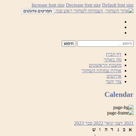
לדלג
Increase font size
Decrease font size
Default font size
לתוכן
תפריטים ווידג'טים
Mail
Facebook
Instagram
דף הבית
מה באתר
מושבת הראשונים
אודות עמותת השחזור
אירועים
צור קשר
Calendar
2021
דצמ
ינואר 2022
פבר
2023
א
ב
ג
ד
ה
ו
ש