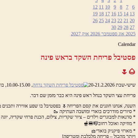
5
4
3
2
1
12
11
10
9
8
7
6
19
18
17
16
15
14
13
26
25
24
23
22
21
20
30
29
28
27
2025
אוג
ספטמבר 2026
אוק
2027
Calendar
פסטיבל פריחת השקד בראש פינה
🌰🌷
שישי-שבת 20-21.2.2026
, 10.00-15.00, בואדי ראש פינה והמושבה העתיקה
פריחת עצי השקד בנחל ראש פינה היא כבר מזמן שם דבר.
השנה, אנחנו חוגגים את קסם הפריחה🌷 בפסטיבל בו שפע אווירה ותכנים מ
* סיורים מודרכים בואדי ומושבה העתיקה 🥾
* סדנאות למבוגרים וילדים – ציור שקדיות, צילום, הכנת פרחי שקדיה, יוגה 
* מוזיקה ואוכל רחוב🎼🍔🫕
* מארזי פיקניק בואדי🧺
ויותר מהכול – פריחה מלבלבת ומטריפה!