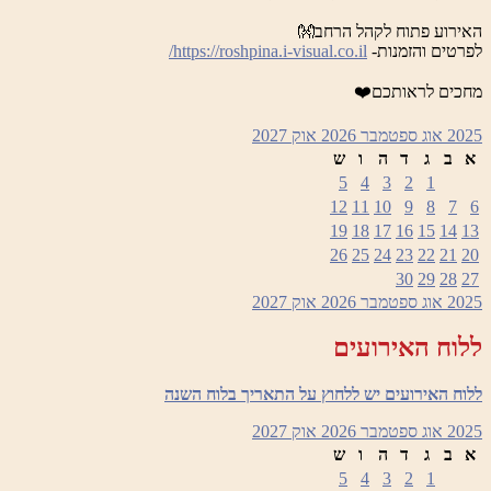
האירוע פתוח לקהל הרחב👐
לפרטים והזמנות-
https://roshpina.i-visual.co.il/
מחכים לראותכם❤️
2025
אוג
ספטמבר 2026
אוק
2027
א
ב
ג
ד
ה
ו
ש
5
4
3
2
1
12
11
10
9
8
7
6
19
18
17
16
15
14
13
26
25
24
23
22
21
20
30
29
28
27
2025
אוג
ספטמבר 2026
אוק
2027
ללוח האירועים
ללוח האירועים יש ללחוץ על התאריך בלוח השנה
2025
אוג
ספטמבר 2026
אוק
2027
א
ב
ג
ד
ה
ו
ש
5
4
3
2
1