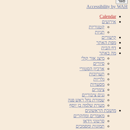
סגור
Accessibility by WAH
Calendar
אירועים
קטגוריות
תגיות
קישורים
מפת האתר
דף הבית
מה באתר
מיצג אור קולי
סיורים
ארכיון הסטורי
תערוכות
גלריות
מסעדות
צימרים
גנים ציבוריים
שמורת נחל ראש פנה
מערת שלמה בן יוסף
מושבת הראשונים
מאמרים ומחקרים
סרטוני וידאו
תמונות ומסמכים