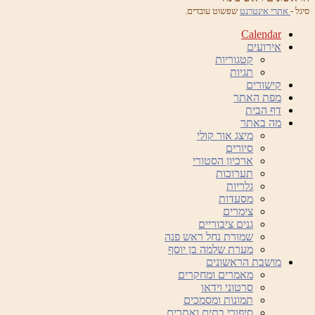
סיגל -
אתרי אינטרנט
שפשוט עובדים.
Calendar
אירועים
קטגוריות
תגיות
קישורים
מפת האתר
דף הבית
מה באתר
מיצג אור קולי
סיורים
ארכיון הסטורי
תערוכות
גלריות
מסעדות
צימרים
גנים ציבוריים
שמורת נחל ראש פנה
מערת שלמה בן יוסף
מושבת הראשונים
מאמרים ומחקרים
סרטוני וידאו
תמונות ומסמכים
סיפורי בתים ואתרים