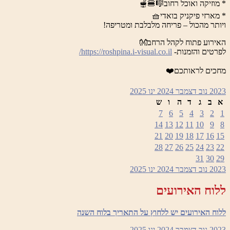
* מוזיקה ואוכל רחוב🎼🍔🫕
* מארזי פיקניק בואדי🧺
ויותר מהכול – פריחה מלבלבת ומטריפה!
האירוע פתוח לקהל הרחב👐
לפרטים והזמנות-
https://roshpina.i-visual.co.il/
מחכים לראותכם❤️
2023
נוב
דצמבר 2024
ינו
2025
א
ב
ג
ד
ה
ו
ש
7
6
5
4
3
2
1
14
13
12
11
10
9
8
21
20
19
18
17
16
15
28
27
26
25
24
23
22
31
30
29
2023
נוב
דצמבר 2024
ינו
2025
ללוח האירועים
ללוח האירועים יש ללחוץ על התאריך בלוח השנה
2023
נוב
דצמבר 2024
ינו
2025