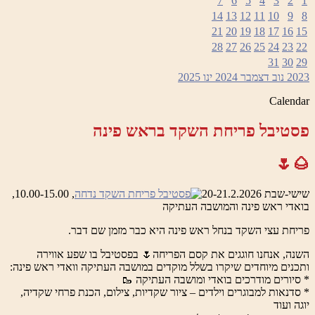
7
6
5
4
3
2
1
14
13
12
11
10
9
8
21
20
19
18
17
16
15
28
27
26
25
24
23
22
31
30
29
2023
נוב
דצמבר 2024
ינו
2025
Calendar
פסטיבל פריחת השקד בראש פינה
🌰🌷
שישי-שבת 20-21.2.2026
, 10.00-15.00,
בואדי ראש פינה והמושבה העתיקה
פריחת עצי השקד בנחל ראש פינה היא כבר מזמן שם דבר.
השנה, אנחנו חוגגים את קסם הפריחה🌷 בפסטיבל בו שפע אווירה
ותכנים מיוחדים שיקרו בשלל מוקדים במושבה העתיקה וואדי ראש פינה:
* סיורים מודרכים בואדי ומושבה העתיקה 🥾
* סדנאות למבוגרים וילדים – ציור שקדיות, צילום, הכנת פרחי שקדיה,
יוגה ועוד