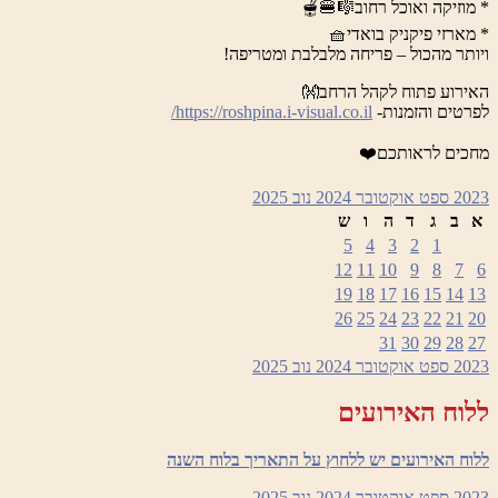
* מוזיקה ואוכל רחוב🎼🍔🫕
* מארזי פיקניק בואדי🧺
ויותר מהכול – פריחה מלבלבת ומטריפה!
האירוע פתוח לקהל הרחב👐
לפרטים והזמנות-
https://roshpina.i-visual.co.il/
מחכים לראותכם❤️
2023
ספט
אוקטובר 2024
נוב
2025
א
ב
ג
ד
ה
ו
ש
5
4
3
2
1
12
11
10
9
8
7
6
19
18
17
16
15
14
13
26
25
24
23
22
21
20
31
30
29
28
27
2023
ספט
אוקטובר 2024
נוב
2025
ללוח האירועים
ללוח האירועים יש ללחוץ על התאריך בלוח השנה
2023
ספט
אוקטובר 2024
נוב
2025