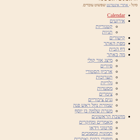
סיגל -
אתרי אינטרנט
שפשוט עובדים.
Calendar
אירועים
קטגוריות
תגיות
קישורים
מפת האתר
דף הבית
מה באתר
מיצג אור קולי
סיורים
ארכיון הסטורי
תערוכות
גלריות
מסעדות
צימרים
גנים ציבוריים
שמורת נחל ראש פנה
מערת שלמה בן יוסף
מושבת הראשונים
מאמרים ומחקרים
סרטוני וידאו
תמונות ומסמכים
סיפורי בתים ואתרים