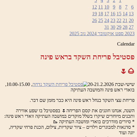
5
4
3
2
1
12
11
10
9
8
7
6
19
18
17
16
15
14
13
26
25
24
23
22
21
20
31
30
29
28
27
2023
ספט
אוקטובר 2024
נוב
2025
Calendar
פסטיבל פריחת השקד בראש פינה
🌰🌷
שישי-שבת 20-21.2.2026
, 10.00-15.00,
בואדי ראש פינה והמושבה העתיקה
פריחת עצי השקד בנחל ראש פינה היא כבר מזמן שם דבר.
השנה, אנחנו חוגגים את קסם הפריחה🌷 בפסטיבל בו שפע אווירה
ותכנים מיוחדים שיקרו בשלל מוקדים במושבה העתיקה וואדי ראש פינה:
* סיורים מודרכים בואדי ומושבה העתיקה 🥾
* סדנאות למבוגרים וילדים – ציור שקדיות, צילום, הכנת פרחי שקדיה,
יוגה ועוד