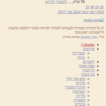
לילות
70 ש”ח, …
להמשיך לקרוא
ראש
31
30
29
28
פינה
2023
דצמ
ינואר 2024
פבר
2025
הקסומים
–
ערב
המוקדש
© כל הזכויות שמורות לעמותה לשחזור ופיתוח האתר הלאומי מושבת
לאנטוניו
הראשונים ראש פינה
ויואלדי
סיגל -
אתרי אינטרנט
שפשוט עובדים.
Calendar
אירועים
קטגוריות
תגיות
קישורים
מפת האתר
דף הבית
מה באתר
מיצג אור קולי
סיורים
ארכיון הסטורי
תערוכות
גלריות
מסעדות
צימרים