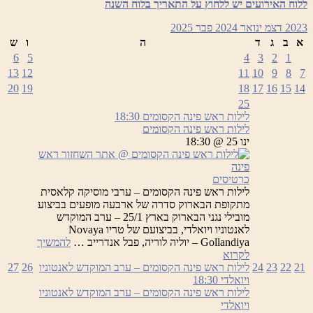
לאנטוניו
ללוח האירועים יש ללחוץ על התאריך בלוח השנה
ויואלדי
2023
דצמ
ינואר 2024
פבר
2025
א
ב
ג
ד
ה
ו
ש
6
5
4
3
2
1
13
12
11
10
9
8
7
20
19
18
17
16
15
14
25
לילות ראש פינה הקסומים
18:30
לילות ראש פינה הקסומים
ינו 25 @ 18:30
כרטיסים
לילות ראש פינה הקסומים – ערבי מוסיקה קלאסית
מתקופת הבארוק סדרה של ארבעה מופעים בביצוע
מובילי נגני הבארוק בארץ 25/1 – ערב המוקדש
לאנטוניו ויואלדי, בביצועם של טריו Novaya
Gollandiya – יוליה לוריה, פבל אנדרייב …
להמשיך
לילות
לקרוא
ראש
21
22
23
24
לילות ראש פינה הקסומים – ערב המוקדש לאנטוניו
26
27
פינה
ויואלדי
18:30
הקסומים
לילות ראש פינה הקסומים – ערב המוקדש לאנטוניו
ויואלדי