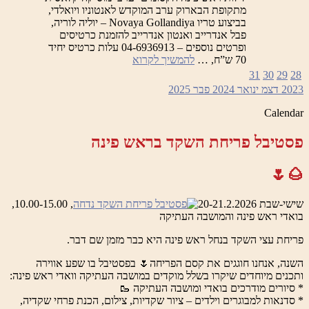
מתקופת הבארוק ערב המוקדש לאנטוניו ויואלדי,
בביצוע טריו Novaya Gollandiya – יוליה לוריה,
פבל אנדרייב ואנטון אנדרייב להזמנת כרטיסים
ופרטים נוספים – 04-6936913 עלות כרטיס יחיד
לילות
70 ש”ח, …
להמשיך לקרוא
ראש
31
30
29
28
פינה
2023
דצמ
ינואר 2024
פבר
2025
הקסומים
–
Calendar
ערב
המוקדש
פסטיבל פריחת השקד בראש פינה
לאנטוניו
ויואלדי
🌰🌷
שישי-שבת 20-21.2.2026
, 10.00-15.00,
בואדי ראש פינה והמושבה העתיקה
פריחת עצי השקד בנחל ראש פינה היא כבר מזמן שם דבר.
השנה, אנחנו חוגגים את קסם הפריחה🌷 בפסטיבל בו שפע אווירה
ותכנים מיוחדים שיקרו בשלל מוקדים במושבה העתיקה וואדי ראש פינה:
* סיורים מודרכים בואדי ומושבה העתיקה 🥾
* סדנאות למבוגרים וילדים – ציור שקדיות, צילום, הכנת פרחי שקדיה,