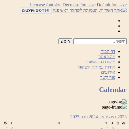
לדלג
Increase font size
Decrease font size
Default font size
לתוכן
תפריטים ווידג'טים
Mail
Facebook
Instagram
דף הבית
מה באתר
מושבת הראשונים
אודות עמותת השחזור
אירועים
צור קשר
Calendar
2023
דצמ
ינואר 2024
פבר
2025
א
ב
ג
ד
ה
ו
ש