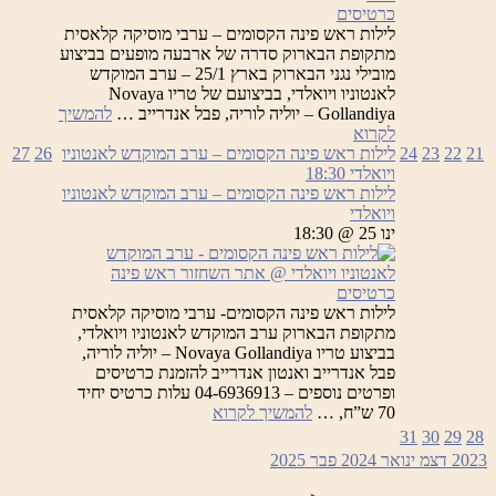
כרטיסים
לילות ראש פינה הקסומים – ערבי מוסיקה קלאסית
מתקופת הבארוק סדרה של ארבעה מופעים בביצוע
מובילי נגני הבארוק בארץ 25/1 – ערב המוקדש
לאנטוניו ויואלדי, בביצועם של טריו Novaya
Gollandiya – יוליה לוריה, פבל אנדרייב …
להמשיך
לילות
לקרוא
ראש
21
22
23
24
לילות ראש פינה הקסומים – ערב המוקדש לאנטוניו
26
27
פינה
ויואלדי
18:30
הקסומים
לילות ראש פינה הקסומים – ערב המוקדש לאנטוניו
ויואלדי
ינו 25 @ 18:30
כרטיסים
לילות ראש פינה הקסומים- ערבי מוסיקה קלאסית
מתקופת הבארוק ערב המוקדש לאנטוניו ויואלדי,
בביצוע טריו Novaya Gollandiya – יוליה לוריה,
פבל אנדרייב ואנטון אנדרייב להזמנת כרטיסים
ופרטים נוספים – 04-6936913 עלות כרטיס יחיד
לילות
70 ש”ח, …
להמשיך לקרוא
ראש
31
30
29
28
פינה
2023
דצמ
ינואר 2024
פבר
2025
הקסומים
–