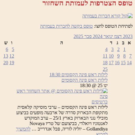
טופס הצטרפות לעמותת השחזור
ערב
המוקדש
לאנטוניו
ויואלדי
לפתיחת הטופס לחצו:
טופס בקשה לחברות בעמותה
2023
דצמ
ינואר 2024
פבר
2025
א
ב
ג
ד
ה
ו
ש
6
5
4
3
2
1
13
12
11
10
9
8
7
20
19
18
17
16
15
14
25
לילות ראש פינה הקסומים
18:30
לילות ראש פינה הקסומים
ינו 25 @ 18:30
כרטיסים
לילות ראש פינה הקסומים – ערבי מוסיקה קלאסית
מתקופת הבארוק סדרה של ארבעה מופעים בביצוע
מובילי נגני הבארוק בארץ 25/1 – ערב המוקדש
לאנטוניו ויואלדי, בביצועם של טריו Novaya
Gollandiya – יוליה לוריה, פבל אנדרייב …
להמשיך
לילות
לקרוא