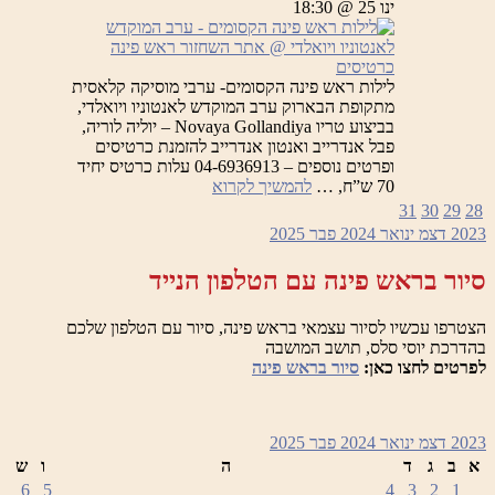
ינו 25 @ 18:30
כרטיסים
לילות ראש פינה הקסומים- ערבי מוסיקה קלאסית
מתקופת הבארוק ערב המוקדש לאנטוניו ויואלדי,
בביצוע טריו Novaya Gollandiya – יוליה לוריה,
פבל אנדרייב ואנטון אנדרייב להזמנת כרטיסים
ופרטים נוספים – 04-6936913 עלות כרטיס יחיד
לילות
70 ש”ח, …
להמשיך לקרוא
ראש
31
30
29
28
פינה
2023
דצמ
ינואר 2024
פבר
2025
הקסומים
–
סיור בראש פינה עם הטלפון הנייד
ערב
המוקדש
לאנטוניו
הצטרפו עכשיו לסיור עצמאי בראש פינה, סיור עם הטלפון שלכם
ויואלדי
בהדרכת יוסי סלס, תושב המושבה
לפרטים לחצו כאן:
סיור בראש פינה
2023
דצמ
ינואר 2024
פבר
2025
א
ב
ג
ד
ה
ו
ש
6
5
4
3
2
1