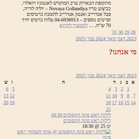
מתקופת הבארוק ערב המוקדש לאנטוניו ויואלדי,
בביצוע טריו Novaya Gollandiya – יוליה לוריה,
פבל אנדרייב ואנטון אנדרייב להזמנת כרטיסים
ופרטים נוספים – 04-6936913 עלות כרטיס יחיד
לילות
70 ש”ח, …
להמשיך לקרוא
ראש
31
30
29
28
פינה
2023
דצמ
ינואר 2024
פבר
2025
הקסומים
–
מי אנחנו?
ערב
המוקדש
לאנטוניו
ויואלדי
2023
דצמ
ינואר 2024
פבר
2025
א
ב
ג
ד
ה
ו
ש
6
5
4
3
2
1
13
12
11
10
9
8
7
20
19
18
17
16
15
14
25
לילות ראש פינה הקסומים
18:30
לילות ראש פינה הקסומים
ינו 25 @ 18:30