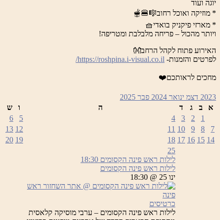
יוגה ועוד
* מוזיקה ואוכל רחוב🎼🍔🫕
* מארזי פיקניק בואדי🧺
ויותר מהכול – פריחה מלבלבת ומטריפה!
האירוע פתוח לקהל הרחב👐
לפרטים והזמנות-
https://roshpina.i-visual.co.il/
מחכים לראותכם❤️
2023
דצמ
ינואר 2024
פבר
2025
א
ב
ג
ד
ה
ו
ש
6
5
4
3
2
1
13
12
11
10
9
8
7
20
19
18
17
16
15
14
25
לילות ראש פינה הקסומים
18:30
לילות ראש פינה הקסומים
ינו 25 @ 18:30
כרטיסים
לילות ראש פינה הקסומים – ערבי מוסיקה קלאסית