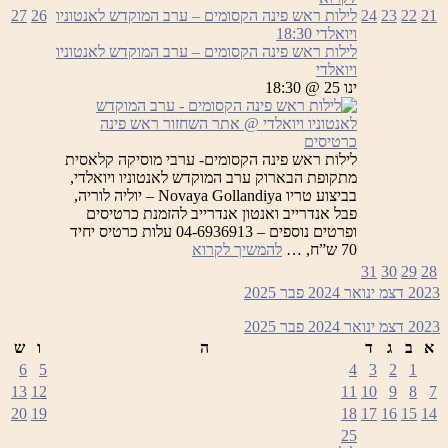
ראש
21
22
23
24
לילות ראש פינה הקסומים – ערב המוקדש לאנטוניו
26
27
פינה
ויואלדי
18:30
הקסומים
לילות ראש פינה הקסומים – ערב המוקדש לאנטוניו
ויואלדי
ינו 25 @ 18:30
כרטיסים
לילות ראש פינה הקסומים- ערבי מוסיקה קלאסית
מתקופת הבארוק ערב המוקדש לאנטוניו ויואלדי,
בביצוע טריו Novaya Gollandiya – יוליה לוריה,
פבל אנדרייב ואנטון אנדרייב להזמנת כרטיסים
ופרטים נוספים – 04-6936913 עלות כרטיס יחיד
לילות
70 ש”ח, …
להמשיך לקרוא
ראש
31
30
29
28
פינה
2023
דצמ
ינואר 2024
פבר
2025
הקסומים
–
2023
דצמ
ינואר 2024
פבר
2025
ערב
א
ב
ג
ד
ה
ו
ש
המוקדש
6
5
4
3
2
1
לאנטוניו
13
12
11
10
9
8
7
ויואלדי
20
19
18
17
16
15
14
25