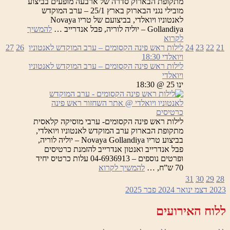
מתקופת הבארוק סדרה של ארבעה מופעים בביצוע
מובילי נגני הבארוק בארץ 25/1 – ערב המוקדש
לאנטוניו ויואלדי, בביצועם של טריו Novaya
Gollandiya – יוליה לוריה, פבל אנדרייב …
להמשיך
לילות
לקרוא
ראש
21
22
23
24
לילות ראש פינה הקסומים – ערב המוקדש לאנטוניו
26
27
פינה
ויואלדי
18:30
הקסומים
לילות ראש פינה הקסומים – ערב המוקדש לאנטוניו
ויואלדי
ינו 25 @ 18:30
כרטיסים
לילות ראש פינה הקסומים- ערבי מוסיקה קלאסית
מתקופת הבארוק ערב המוקדש לאנטוניו ויואלדי,
בביצוע טריו Novaya Gollandiya – יוליה לוריה,
פבל אנדרייב ואנטון אנדרייב להזמנת כרטיסים
ופרטים נוספים – 04-6936913 עלות כרטיס יחיד
לילות
70 ש”ח, …
להמשיך לקרוא
ראש
31
30
29
28
פינה
2023
דצמ
ינואר 2024
פבר
2025
הקסומים
–
ללוח האירועים
ערב
המוקדש