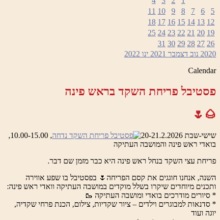
4
3
2
1
11
10
9
8
7
6
5
18
17
16
15
14
13
12
25
24
23
22
21
20
19
31
30
29
28
27
26
2020
נוב
דצמבר 2021
ינו
2022
Calendar
פסטיבל פריחת השקד בראש פינה
🌰🌷
שישי-שבת 20-21.2.2026
, 10.00-15.00,
בואדי ראש פינה והמושבה העתיקה
פריחת עצי השקד בנחל ראש פינה היא כבר מזמן שם דבר.
השנה, אנחנו חוגגים את קסם הפריחה🌷 בפסטיבל בו שפע אווירה
ותכנים מיוחדים שיקרו בשלל מוקדים במושבה העתיקה וואדי ראש פינה:
* סיורים מודרכים בואדי ומושבה העתיקה 🥾
* סדנאות למבוגרים וילדים – ציור שקדיות, צילום, הכנת פרחי שקדיה,
יוגה ועוד