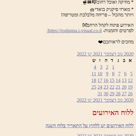
* מוזיקה ואוכל רחוב🎼🍔🫕
* מארזי פיקניק בואדי🧺
ויותר מהכול – פריחה מלבלבת ומטריפה!
האירוע פתוח לקהל הרחב👐
לפרטים והזמנות-
https://roshpina.i-visual.co.il/
מחכים לראותכם❤️
2020
נוב
דצמבר 2021
ינו
2022
א
ב
ג
ד
ה
ו
ש
4
3
2
1
11
10
9
8
7
6
5
18
17
16
15
14
13
12
25
24
23
22
21
20
19
31
30
29
28
27
26
2020
נוב
דצמבר 2021
ינו
2022
ללוח האירועים
ללוח האירועים יש ללחוץ על התאריך בלוח השנה
2020
נוב
דצמבר 2021
ינו
2022