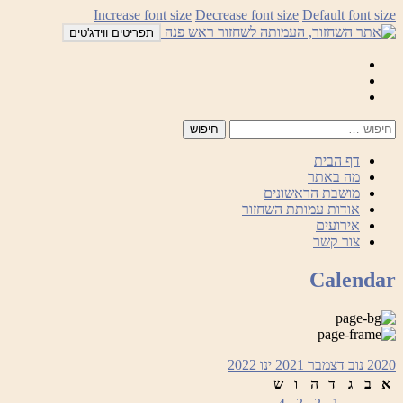
לדלג
Increase font size
Decrease font size
Default font size
לתוכן
תפריטים ווידג'טים
Mail
Facebook
Instagram
דף הבית
מה באתר
מושבת הראשונים
אודות עמותת השחזור
אירועים
צור קשר
Calendar
2020
נוב
דצמבר 2021
ינו
2022
א
ב
ג
ד
ה
ו
ש