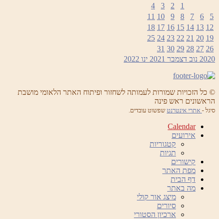
4
3
2
1
11
10
9
8
7
6
5
18
17
16
15
14
13
12
25
24
23
22
21
20
19
31
30
29
28
27
26
2020
נוב
דצמבר 2021
ינו
2022
© כל הזכויות שמורות לעמותה לשחזור ופיתוח האתר הלאומי מושבת
הראשונים ראש פינה
סיגל -
אתרי אינטרנט
שפשוט עובדים.
Calendar
אירועים
קטגוריות
תגיות
קישורים
מפת האתר
דף הבית
מה באתר
מיצג אור קולי
סיורים
ארכיון הסטורי