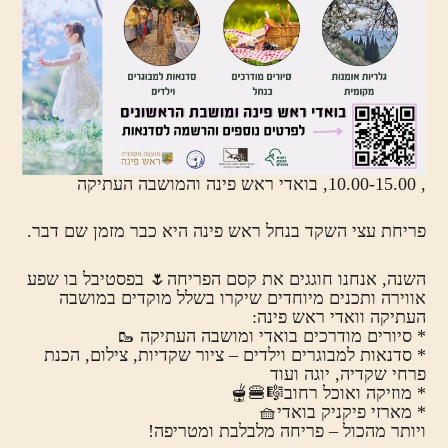
, 10.00-15.00, בואדי ראש פינה והמושבה העתיקה
פריחת עצי השקד בנחל ראש פינה היא כבר מזמן שם דבר.
השנה, אנחנו חוגגים את קסם הפריחה🌷 בפסטיבל בו שפע
אווירה ותכנים מיוחדים שיקרו בשלל מוקדים במושבה
העתיקה וואדי ראש פינה:
* סיורים מודרכים בואדי ומושבה העתיקה 🥾
* סדנאות למבוגרים וילדים – ציור שקדיות, צילום, הכנת
פרחי שקדיה, יוגה ועוד
* מוזיקה ואוכל רחוב🎼🍔🫕
* מארזי פיקניק בואדי🧺
ויותר מהכול – פריחה מלבלבת ומטריפה!