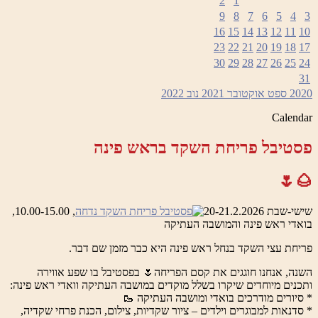
2
1
9
8
7
6
5
4
3
16
15
14
13
12
11
10
23
22
21
20
19
18
17
30
29
28
27
26
25
24
31
2020
ספט
אוקטובר 2021
נוב
2022
Calendar
פסטיבל פריחת השקד בראש פינה
🌰🌷
שישי-שבת 20-21.2.2026
, 10.00-15.00,
בואדי ראש פינה והמושבה העתיקה
פריחת עצי השקד בנחל ראש פינה היא כבר מזמן שם דבר.
השנה, אנחנו חוגגים את קסם הפריחה🌷 בפסטיבל בו שפע אווירה
ותכנים מיוחדים שיקרו בשלל מוקדים במושבה העתיקה וואדי ראש פינה:
* סיורים מודרכים בואדי ומושבה העתיקה 🥾
* סדנאות למבוגרים וילדים – ציור שקדיות, צילום, הכנת פרחי שקדיה,