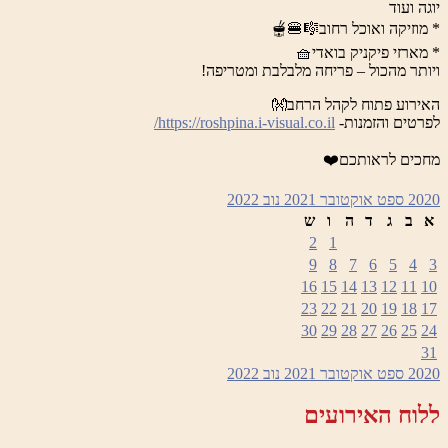
יוגה ועוד
* מוזיקה ואוכל רחוב🎼🍔🫕
* מארזי פיקניק בואדי🧺
ויותר מהכול – פריחה מלבלבת ומטריפה!
האירוע פתוח לקהל הרחב👐
לפרטים והזמנות-
https://roshpina.i-visual.co.il/
מחכים לראותכם❤️
2020
ספט
אוקטובר 2021
נוב
2022
א
ב
ג
ד
ה
ו
ש
2
1
9
8
7
6
5
4
3
16
15
14
13
12
11
10
23
22
21
20
19
18
17
30
29
28
27
26
25
24
31
2020
ספט
אוקטובר 2021
נוב
2022
ללוח האירועים