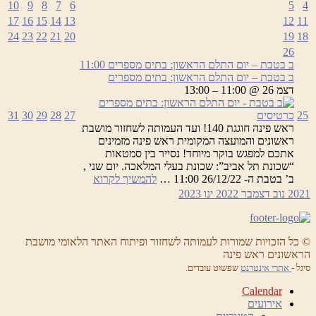
10
9
8
7
6
5
4
מספרים
17
16
15
14
13
12
11
24
23
22
21
20
19
18
26
ב בטבת – יום התלם הראשון: בתים מספרים
11:00
ב בטבת – יום התלם הראשון: בתים מספרים
דצמ 26 @ 11:00 – 13:00
25
כרטיסים
27
28
29
30
31
ראש פינה חוגגת 140! ועד העמותה לשחזור מושבת
ראשונים והמועצה המקומית ראש פינה מזמינים
אתכם למפגש בוקר מיוחד! נסייר בין סמטאות
“שכונת תל אביב”: שכונת בעלי המלאכה. יום שני ,
ב
ב’ בטבת ה- 26/12/22 11:00 …
להמשיך לקרוא
בטבת
2021
נוב
דצמבר 2022
ינו
2023
–
יום
התלם
הראשון:
© כל הזכויות שמורות לעמותה לשחזור ופיתוח האתר הלאומי מושבת
הראשונים ראש פינה
בתים
מספרים
סיגל -
אתרי אינטרנט
שפשוט עובדים.
Calendar
אירועים