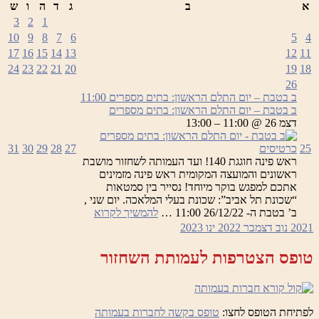
א
ב
ג
ד
ה
ו
ש
3
2
1
10
9
8
7
6
5
4
17
16
15
14
13
12
11
24
23
22
21
20
19
18
26
ב בטבת – יום התלם הראשון: בתים מספרים
11:00
ב בטבת – יום התלם הראשון: בתים מספרים
דצמ 26 @ 11:00 – 13:00
25
כרטיסים
27
28
29
30
31
ראש פינה חוגגת 140! ועד העמותה לשחזור מושבת
ראשונים והמועצה המקומית ראש פינה מזמינים
אתכם למפגש בוקר מיוחד! נסייר בין סמטאות
“שכונת תל אביב”: שכונת בעלי המלאכה. יום שני ,
ב
ב’ בטבת ה- 26/12/22 11:00 …
להמשיך לקרוא
בטבת
2021
נוב
דצמבר 2022
ינו
2023
–
יום
טופס הצטרפות לעמותת השחזור
התלם
הראשון:
בתים
מספרים
לפתיחת הטופס לחצו:
טופס בקשה לחברות בעמותה