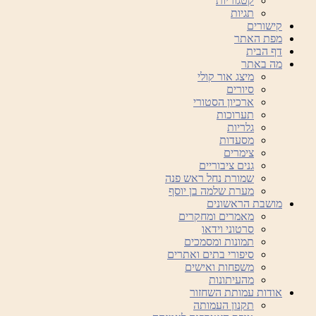
קטגוריות
תגיות
קישורים
מפת האתר
דף הבית
מה באתר
מיצג אור קולי
סיורים
ארכיון הסטורי
תערוכות
גלריות
מסעדות
צימרים
גנים ציבוריים
שמורת נחל ראש פנה
מערת שלמה בן יוסף
מושבת הראשונים
מאמרים ומחקרים
סרטוני וידאו
תמונות ומסמכים
סיפורי בתים ואתרים
משפחות ואישים
מהעיתונות
אודות עמותת השחזור
תקנון העמותה