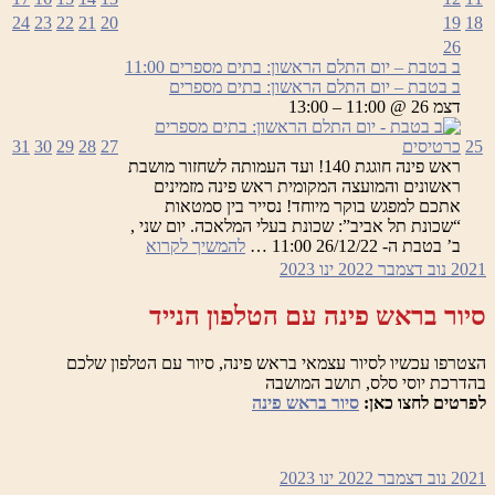
24
23
22
21
20
19
18
26
ב בטבת – יום התלם הראשון: בתים מספרים
11:00
ב בטבת – יום התלם הראשון: בתים מספרים
דצמ 26 @ 11:00 – 13:00
25
כרטיסים
27
28
29
30
31
ראש פינה חוגגת 140! ועד העמותה לשחזור מושבת
ראשונים והמועצה המקומית ראש פינה מזמינים
אתכם למפגש בוקר מיוחד! נסייר בין סמטאות
“שכונת תל אביב”: שכונת בעלי המלאכה. יום שני ,
ב
ב’ בטבת ה- 26/12/22 11:00 …
להמשיך לקרוא
בטבת
2021
נוב
דצמבר 2022
ינו
2023
–
יום
סיור בראש פינה עם הטלפון הנייד
התלם
הראשון:
הצטרפו עכשיו לסיור עצמאי בראש פינה, סיור עם הטלפון שלכם
בתים
בהדרכת יוסי סלס, תושב המושבה
מספרים
לפרטים לחצו כאן:
סיור בראש פינה
2021
נוב
דצמבר 2022
ינו
2023