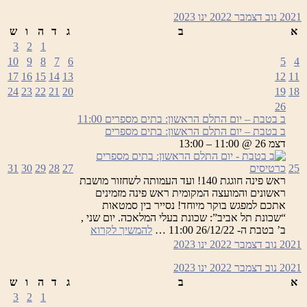
2021
נוב
דצמבר 2022
ינו
2023
א
ב
ג
ד
ה
ו
ש
3
2
1
10
9
8
7
6
5
4
17
16
15
14
13
12
11
24
23
22
21
20
19
18
26
ב בטבת – יום התלם הראשון: בתים מספרים
11:00
ב בטבת – יום התלם הראשון: בתים מספרים
דצמ 26 @ 11:00 – 13:00
25
כרטיסים
27
28
29
30
31
ראש פינה חוגגת 140! ועד העמותה לשחזור מושבת
ראשונים והמועצה המקומית ראש פינה מזמינים
אתכם למפגש בוקר מיוחד! נסייר בין סמטאות
“שכונת תל אביב”: שכונת בעלי המלאכה. יום שני ,
ב
ב’ בטבת ה- 26/12/22 11:00 …
להמשיך לקרוא
בטבת
2021
נוב
דצמבר 2022
ינו
2023
–
יום
2021
נוב
דצמבר 2022
ינו
2023
התלם
א
ב
ג
ד
ה
ו
ש
הראשון:
3
2
1
בתים