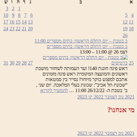
א
ב
ג
ד
ה
ו
ש
3
2
1
10
9
8
7
6
5
4
17
16
15
14
13
12
11
24
23
22
21
20
19
18
26
ב בטבת – יום התלם הראשון: בתים מספרים
11:00
ב בטבת – יום התלם הראשון: בתים מספרים
דצמ 26 @ 11:00 – 13:00
25
כרטיסים
27
28
29
30
31
ראש פינה חוגגת 140! ועד העמותה לשחזור מושבת
ראשונים והמועצה המקומית ראש פינה מזמינים
אתכם למפגש בוקר מיוחד! נסייר בין סמטאות
“שכונת תל אביב”: שכונת בעלי המלאכה. יום שני ,
ב
ב’ בטבת ה- 26/12/22 11:00 …
להמשיך לקרוא
בטבת
2021
נוב
דצמבר 2022
ינו
2023
–
יום
מי אנחנו?
התלם
הראשון:
בתים
מספרים
2021
נוב
דצמבר 2022
ינו
2023