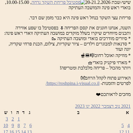
שישי-שבת 20-21.2.2026
, 10.00-15.00,
בואדי ראש פינה והמושבה העתיקה
פריחת עצי השקד בנחל ראש פינה היא כבר מזמן שם דבר.
השנה, אנחנו חוגגים את קסם הפריחה🌷 בפסטיבל בו שפע אווירה
ותכנים מיוחדים שיקרו בשלל מוקדים במושבה העתיקה וואדי ראש פינה:
* סיורים מודרכים בואדי ומושבה העתיקה 🥾
* סדנאות למבוגרים וילדים – ציור שקדיות, צילום, הכנת פרחי שקדיה,
יוגה ועוד
* מוזיקה ואוכל רחוב🎼🍔🫕
* מארזי פיקניק בואדי🧺
ויותר מהכול – פריחה מלבלבת ומטריפה!
האירוע פתוח לקהל הרחב👐
לפרטים והזמנות-
https://roshpina.i-visual.co.il/
מחכים לראותכם❤️
2021
נוב
דצמבר 2022
ינו
2023
א
ב
ג
ד
ה
ו
ש
3
2
1
10
9
8
7
6
5
4
17
16
15
14
13
12
11