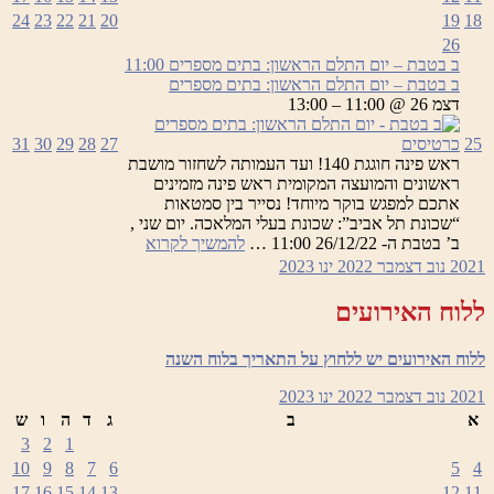
24
23
22
21
20
19
18
26
ב בטבת – יום התלם הראשון: בתים מספרים
11:00
ב בטבת – יום התלם הראשון: בתים מספרים
דצמ 26 @ 11:00 – 13:00
25
כרטיסים
27
28
29
30
31
ראש פינה חוגגת 140! ועד העמותה לשחזור מושבת
ראשונים והמועצה המקומית ראש פינה מזמינים
אתכם למפגש בוקר מיוחד! נסייר בין סמטאות
“שכונת תל אביב”: שכונת בעלי המלאכה. יום שני ,
ב
ב’ בטבת ה- 26/12/22 11:00 …
להמשיך לקרוא
בטבת
2021
נוב
דצמבר 2022
ינו
2023
–
יום
ללוח האירועים
התלם
הראשון:
ללוח האירועים יש ללחוץ על התאריך בלוח השנה
בתים
מספרים
2021
נוב
דצמבר 2022
ינו
2023
א
ב
ג
ד
ה
ו
ש
3
2
1
10
9
8
7
6
5
4
17
16
15
14
13
12
11