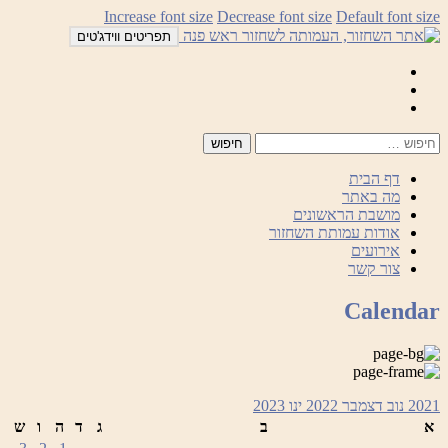
לדלג
Increase font size
Decrease font size
Default font size
לתוכן
תפריטים ווידג'טים
Mail
Facebook
Instagram
דף הבית
מה באתר
מושבת הראשונים
אודות עמותת השחזור
אירועים
צור קשר
Calendar
2021
נוב
דצמבר 2022
ינו
2023
א
ב
ג
ד
ה
ו
ש