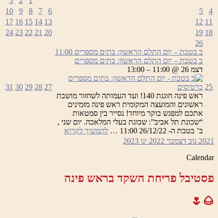
3
2
1
10
9
8
7
6
5
4
17
16
15
14
13
12
11
24
23
22
21
20
19
18
26
ב בטבת – יום התלם הראשון: בתים מספרים
11:00
ב בטבת – יום התלם הראשון: בתים מספרים
דצמ 26 @ 11:00 – 13:00
25
כרטיסים
27
28
29
30
31
ראש פינה חוגגת 140! ועד העמותה לשחזור מושבת
ראשונים והמועצה המקומית ראש פינה מזמינים
אתכם למפגש בוקר מיוחד! נסייר בין סמטאות
“שכונת תל אביב”: שכונת בעלי המלאכה. יום שני ,
ב
ב’ בטבת ה- 26/12/22 11:00 …
להמשיך לקרוא
בטבת
2021
נוב
דצמבר 2022
ינו
2023
–
יום
Calendar
התלם
הראשון:
פסטיבל פריחת השקד בראש פינה
בתים
מספרים
🌰🌷