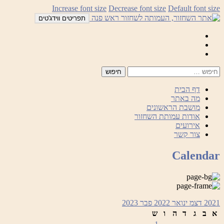
לדלג
Increase font size
Decrease font size
Default font size
לתוכן
תפריטים ווידג'טים
Mail
Facebook
Instagram
דף הבית
מה באתר
מושבת הראשונים
אודות עמותת השחזור
אירועים
צור קשר
Calendar
2021
דצמ
ינואר 2022
פבר
2023
א
ב
ג
ד
ה
ו
ש