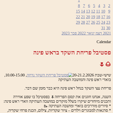
1
8
7
6
5
4
3
2
15
14
13
12
11
10
9
22
21
20
19
18
17
16
29
28
27
26
25
24
23
31
30
2021
דצמ
ינואר 2022
פבר
2023
Calendar
פסטיבל פריחת השקד בראש פינה
🌰🌷
שישי-שבת 20-21.2.2026
, 10.00-15.00,
בואדי ראש פינה והמושבה העתיקה
פריחת עצי השקד בנחל ראש פינה היא כבר מזמן שם דבר.
השנה, אנחנו חוגגים את קסם הפריחה🌷 בפסטיבל בו שפע אווירה
ותכנים מיוחדים שיקרו בשלל מוקדים במושבה העתיקה וואדי ראש פינה:
* סיורים מודרכים בואדי ומושבה העתיקה 🥾
* סדנאות למבוגרים וילדים – ציור שקדיות, צילום, הכנת פרחי שקדיה,