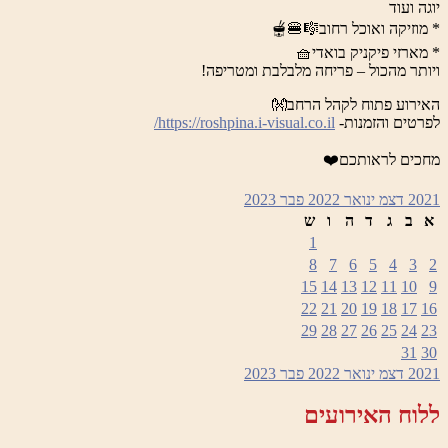
יוגה ועוד
* מוזיקה ואוכל רחוב🎼🍔🫕
* מארזי פיקניק בואדי🧺
ויותר מהכול – פריחה מלבלבת ומטריפה!
האירוע פתוח לקהל הרחב👐
לפרטים והזמנות-
https://roshpina.i-visual.co.il/
מחכים לראותכם❤️
2021
דצמ
ינואר 2022
פבר
2023
א
ב
ג
ד
ה
ו
ש
1
8
7
6
5
4
3
2
15
14
13
12
11
10
9
22
21
20
19
18
17
16
29
28
27
26
25
24
23
31
30
2021
דצמ
ינואר 2022
פבר
2023
ללוח האירועים