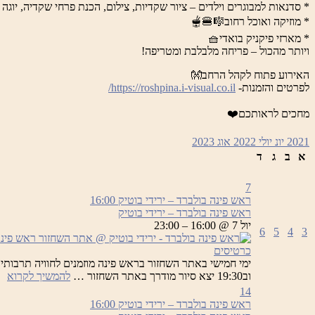
* סדנאות למבוגרים וילדים – ציור שקדיות, צילום, הכנת פרחי שקדיה, יוגה 
* מוזיקה ואוכל רחוב🎼🍔🫕
* מארזי פיקניק בואדי🧺
ויותר מהכול – פריחה מלבלבת ומטריפה!
האירוע פתוח לקהל הרחב👐
לפרטים והזמנות-
https://roshpina.i-visual.co.il/
מחכים לראותכם❤️
2021
יונ
יולי 2022
אוג
2023
א
ב
ג
ד
7
ראש פינה בולברד – ירידי בוטיק
16:00
ראש פינה בולברד – ירידי בוטיק
יול 7 @ 16:00 – 23:00
6
5
4
3
כרטיסים
רא
וב19:30 יצא סיור מודרך באתר השחזור …
להמשיך לקרוא
פי
14
בו
ראש פינה בולברד – ירידי בוטיק
16:00
–