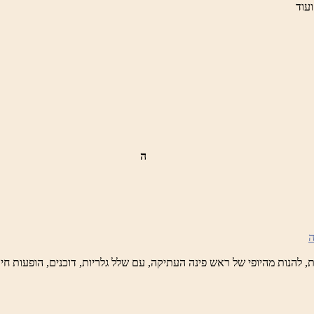
ועוד
ה
ש
נה
לברד