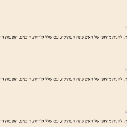
ש
נה
לברד
ידי
טיק
ש
נה
לברד
ידי
טיק
ש