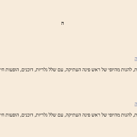
ה
ש
נה
לברד
ידי
טיק
ש
נה
לברד