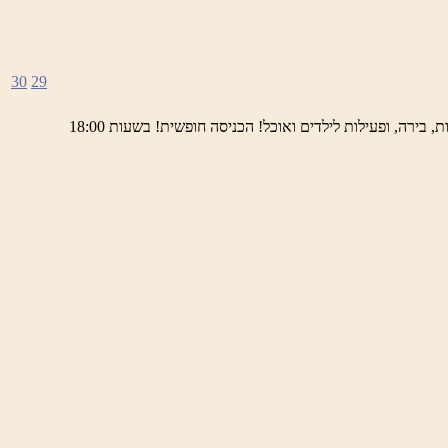
30
29
ימי חמישי באתר השחזור בראש פינה מוזמנים לחוויה תרבותית, להנות מהיופי של ראש פינה העתיקה, עם שלל גלריות, דוכנים, הופעות חיות, בירה, ופעילות לילדים ואוכל! הכניסה חופשית! בשעות 18:00