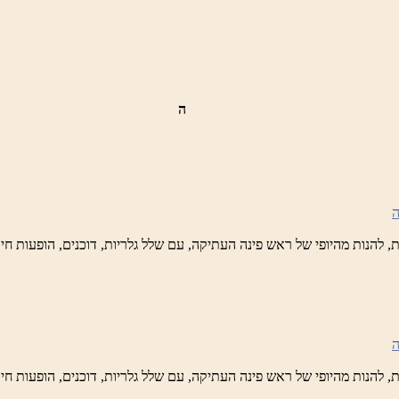
ידי
טיק
ה
ש
נה
לברד
ידי
טיק
ש