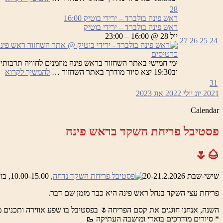
פי
28
בו
ראש פינה בולברד – ירידי בוטיק
16:00
–
ראש פינה בולברד – ירידי בוטיק
יר
יול 28 @ 16:00 – 23:00
27
26
25
24
בו
כרטיסים
רא
וב19:30 יצא סיור מודרך באתר השחזור …
להמשיך לקרוא
פי
31
בו
2021
יונ
יולי 2022
אוג
2023
–
יר
Calendar
בו
פסטיבל פריחת השקד בראש פינה
🌰🌷
שישי-שבת 20-21.2.2026
, 10.00-15.00, בואדי ראש פינה והמושבה העתיקה
פריחת עצי השקד בנחל ראש פינה היא כבר מזמן שם דבר.
השנה, אנחנו חוגגים את קסם הפריחה🌷 בפסטיבל בו שפע אווירה ותכנים מ
* סיורים מודרכים בואדי ומושבה העתיקה 🥾