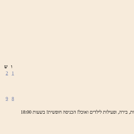
ו
ש
2
1
9
8
ימי חמישי באתר השחזור בראש פינה מוזמנים לחוויה תרבותית, להנות מהיופי של ראש פינה העתיקה, עם שלל גלריות, דוכנים, הופעות חיות, בירה, ופעילות לילדים ואוכל! הכניסה חופשית! בשעות 18:00