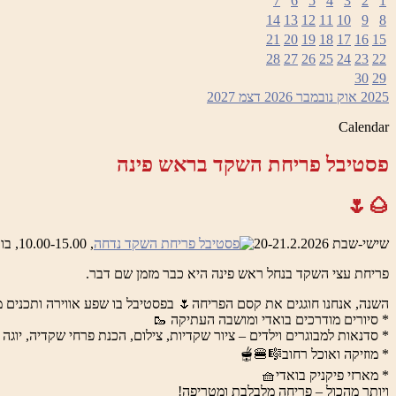
7
6
5
4
3
2
1
14
13
12
11
10
9
8
21
20
19
18
17
16
15
28
27
26
25
24
23
22
30
29
2025
אוק
נובמבר 2026
דצמ
2027
Calendar
פסטיבל פריחת השקד בראש פינה
🌰🌷
שישי-שבת 20-21.2.2026
, 10.00-15.00, בואדי ראש פינה והמושבה העתיקה
פריחת עצי השקד בנחל ראש פינה היא כבר מזמן שם דבר.
השנה, אנחנו חוגגים את קסם הפריחה🌷 בפסטיבל בו שפע אווירה ותכנים מ
* סיורים מודרכים בואדי ומושבה העתיקה 🥾
* סדנאות למבוגרים וילדים – ציור שקדיות, צילום, הכנת פרחי שקדיה, יוגה 
* מוזיקה ואוכל רחוב🎼🍔🫕
* מארזי פיקניק בואדי🧺
ויותר מהכול – פריחה מלבלבת ומטריפה!