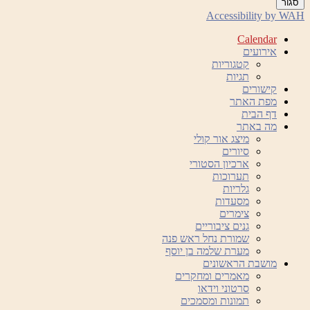
סגור
Accessibility by WAH
Calendar
אירועים
קטגוריות
תגיות
קישורים
מפת האתר
דף הבית
מה באתר
מיצג אור קולי
סיורים
ארכיון הסטורי
תערוכות
גלריות
מסעדות
צימרים
גנים ציבוריים
שמורת נחל ראש פנה
מערת שלמה בן יוסף
מושבת הראשונים
מאמרים ומחקרים
סרטוני וידאו
תמונות ומסמכים