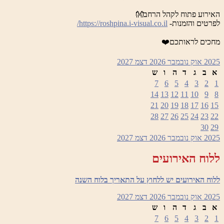
האירוע פתוח לקהל הרחב👐
לפרטים והזמנות-
https://roshpina.i-visual.co.il/
מחכים לראותכם❤️
2025
אוק
נובמבר 2026
דצמ
2027
א
ב
ג
ד
ה
ו
ש
7
6
5
4
3
2
1
14
13
12
11
10
9
8
21
20
19
18
17
16
15
28
27
26
25
24
23
22
30
29
2025
אוק
נובמבר 2026
דצמ
2027
ללוח האירועים
ללוח האירועים יש ללחוץ על התאריך בלוח השנה
2025
אוק
נובמבר 2026
דצמ
2027
א
ב
ג
ד
ה
ו
ש
7
6
5
4
3
2
1