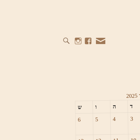
Instagram
Facebook
Mail
2025
ד
ה
ו
ש
3
4
5
6