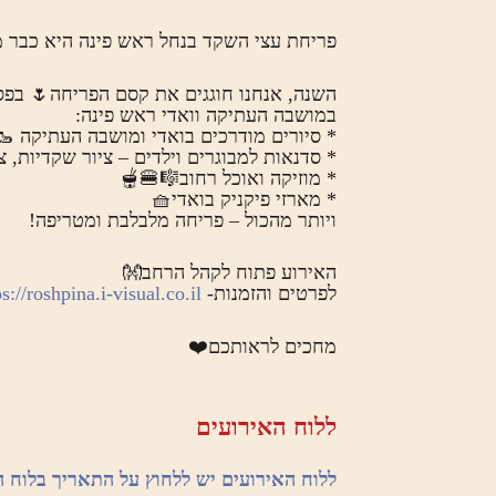
פריחת עצי השקד בנחל ראש פינה היא כבר מ
השנה, אנחנו חוגגים את קסם הפריחה🌷 בפסט
במושבה העתיקה וואדי ראש פינה:
* סיורים מודרכים בואדי ומושבה העתיקה 🥾
* סדנאות למבוגרים וילדים – ציור שקדיות, צ
* מוזיקה ואוכל רחוב🎼🍔🫕
* מארזי פיקניק בואדי🧺
ויותר מהכול – פריחה מלבלבת ומטריפה!
האירוע פתוח לקהל הרחב👐
לפרטים והזמנות-
s://roshpina.i-visual.co.il/
מחכים לראותכם❤️
ללוח האירועים
ללוח האירועים יש ללחוץ על התאריך בלוח 