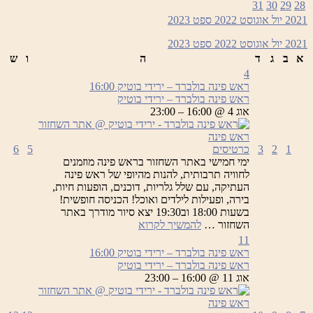
31
30
29
28
–
2021
יול
אוגוסט 2022
ספט
2023
ירידי
בוטיק
2021
יול
אוגוסט 2022
ספט
2023
א
ב
ג
ד
ה
ו
ש
4
ראש פינה בולברד – ירידי בוטיק
16:00
ראש פינה בולברד – ירידי בוטיק
אוג 4 @ 16:00 – 23:00
1
2
3
כרטיסים
5
6
ימי חמישי באתר השחזור בראש פינה מוזמנים
לחוויה תרבותית, להנות מהיופי של ראש פינה
העתיקה, עם שלל גלריות, דוכנים, הופעות חיות,
בירה, ופעילות לילדים ואוכל! הכניסה חופשית!
בשעות 18:00 וב19:30 יצא סיור מודרך באתר
ראש
השחזור …
להמשיך לקרוא
פינה
11
בולברד
ראש פינה בולברד – ירידי בוטיק
16:00
–
ראש פינה בולברד – ירידי בוטיק
ירידי
אוג 11 @ 16:00 – 23:00
בוטיק