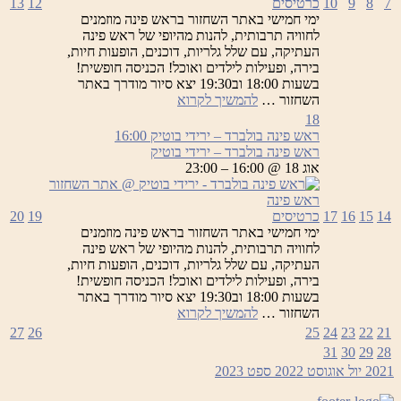
7
8
9
10
כרטיסים
12
13
ימי חמישי באתר השחזור בראש פינה מוזמנים
לחוויה תרבותית, להנות מהיופי של ראש פינה
העתיקה, עם שלל גלריות, דוכנים, הופעות חיות,
בירה, ופעילות לילדים ואוכל! הכניסה חופשית!
בשעות 18:00 וב19:30 יצא סיור מודרך באתר
ראש
השחזור …
להמשיך לקרוא
פינה
18
בולברד
ראש פינה בולברד – ירידי בוטיק
16:00
–
ראש פינה בולברד – ירידי בוטיק
ירידי
אוג 18 @ 16:00 – 23:00
בוטיק
14
15
16
17
כרטיסים
19
20
ימי חמישי באתר השחזור בראש פינה מוזמנים
לחוויה תרבותית, להנות מהיופי של ראש פינה
העתיקה, עם שלל גלריות, דוכנים, הופעות חיות,
בירה, ופעילות לילדים ואוכל! הכניסה חופשית!
בשעות 18:00 וב19:30 יצא סיור מודרך באתר
ראש
השחזור …
להמשיך לקרוא
פינה
27
26
25
24
23
22
21
בולברד
31
30
29
28
–
2021
יול
אוגוסט 2022
ספט
2023
ירידי
בוטיק