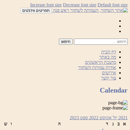
לדלג
Increase font size
Decrease font size
Default font size
לתוכן
תפריטים ווידג'טים
Mail
Facebook
Instagram
דף הבית
מה באתר
מושבת הראשונים
אודות עמותת השחזור
אירועים
צור קשר
Calendar
2021
יול
אוגוסט 2022
ספט
2023
א
ב
ג
ד
ה
ו
ש