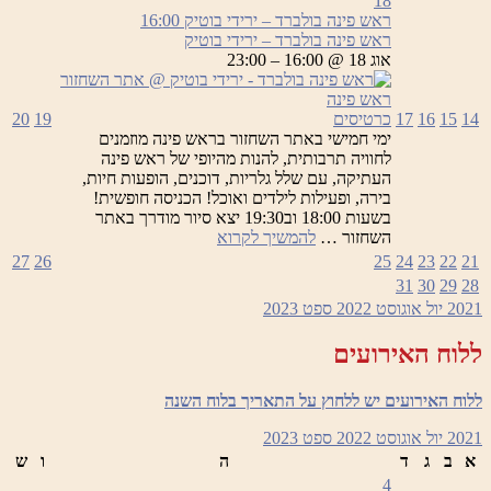
18
בולברד
ראש פינה בולברד – ירידי בוטיק
16:00
–
ראש פינה בולברד – ירידי בוטיק
ירידי
אוג 18 @ 16:00 – 23:00
בוטיק
14
15
16
17
כרטיסים
19
20
ימי חמישי באתר השחזור בראש פינה מוזמנים
לחוויה תרבותית, להנות מהיופי של ראש פינה
העתיקה, עם שלל גלריות, דוכנים, הופעות חיות,
בירה, ופעילות לילדים ואוכל! הכניסה חופשית!
בשעות 18:00 וב19:30 יצא סיור מודרך באתר
ראש
השחזור …
להמשיך לקרוא
פינה
27
26
25
24
23
22
21
בולברד
31
30
29
28
–
2021
יול
אוגוסט 2022
ספט
2023
ירידי
בוטיק
ללוח האירועים
ללוח האירועים יש ללחוץ על התאריך בלוח השנה
2021
יול
אוגוסט 2022
ספט
2023
א
ב
ג
ד
ה
ו
ש
4