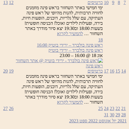
7
8
9
10
כרטיסים
12
13
ימי חמישי באתר השחזור בראש פינה מוזמנים
לחוויה תרבותית, להנות מהיופי של ראש פינה
העתיקה, עם שלל גלריות, דוכנים, הופעות חיות,
בירה, ופעילות לילדים ואוכל! הכניסה חופשית!
בשעות 18:00 וב19:30 יצא סיור מודרך באתר
ראש
השחזור …
להמשיך לקרוא
פינה
18
בולברד
ראש פינה בולברד – ירידי בוטיק
16:00
–
ראש פינה בולברד – ירידי בוטיק
ירידי
אוג 18 @ 16:00 – 23:00
בוטיק
14
15
16
17
כרטיסים
19
20
ימי חמישי באתר השחזור בראש פינה מוזמנים
לחוויה תרבותית, להנות מהיופי של ראש פינה
העתיקה, עם שלל גלריות, דוכנים, הופעות חיות,
בירה, ופעילות לילדים ואוכל! הכניסה חופשית!
בשעות 18:00 וב19:30 יצא סיור מודרך באתר
ראש
השחזור …
להמשיך לקרוא
פינה
27
26
25
24
23
22
21
בולברד
31
30
29
28
–
2021
יול
אוגוסט 2022
ספט
2023
ירידי
בוטיק