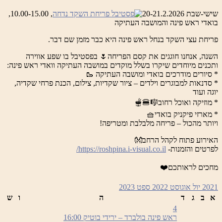
שישי-שבת 20-21.2.2026
, 10.00-15.00,
בואדי ראש פינה והמושבה העתיקה
פריחת עצי השקד בנחל ראש פינה היא כבר מזמן שם דבר.
השנה, אנחנו חוגגים את קסם הפריחה🌷 בפסטיבל בו שפע אווירה
ותכנים מיוחדים שיקרו בשלל מוקדים במושבה העתיקה וואדי ראש פינה:
* סיורים מודרכים בואדי ומושבה העתיקה 🥾
* סדנאות למבוגרים וילדים – ציור שקדיות, צילום, הכנת פרחי שקדיה,
יוגה ועוד
* מוזיקה ואוכל רחוב🎼🍔🫕
* מארזי פיקניק בואדי🧺
ויותר מהכול – פריחה מלבלבת ומטריפה!
האירוע פתוח לקהל הרחב👐
לפרטים והזמנות-
https://roshpina.i-visual.co.il/
מחכים לראותכם❤️
2021
יול
אוגוסט 2022
ספט
2023
א
ב
ג
ד
ה
ו
ש
4
ראש פינה בולברד – ירידי בוטיק
16:00