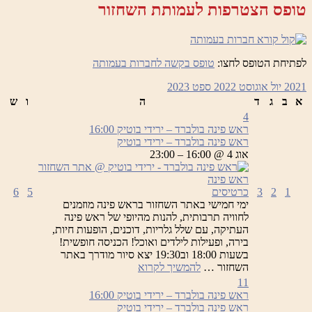
טופס הצטרפות לעמותת השחזור
לפתיחת הטופס לחצו:
טופס בקשה לחברות בעמותה
2021
יול
אוגוסט 2022
ספט
2023
א
ב
ג
ד
ה
ו
ש
4
ראש פינה בולברד – ירידי בוטיק
16:00
ראש פינה בולברד – ירידי בוטיק
אוג 4 @ 16:00 – 23:00
1
2
3
כרטיסים
5
6
ימי חמישי באתר השחזור בראש פינה מוזמנים
לחוויה תרבותית, להנות מהיופי של ראש פינה
העתיקה, עם שלל גלריות, דוכנים, הופעות חיות,
בירה, ופעילות לילדים ואוכל! הכניסה חופשית!
בשעות 18:00 וב19:30 יצא סיור מודרך באתר
ראש
השחזור …
להמשיך לקרוא
פינה
11
בולברד
ראש פינה בולברד – ירידי בוטיק
16:00
–
ראש פינה בולברד – ירידי בוטיק