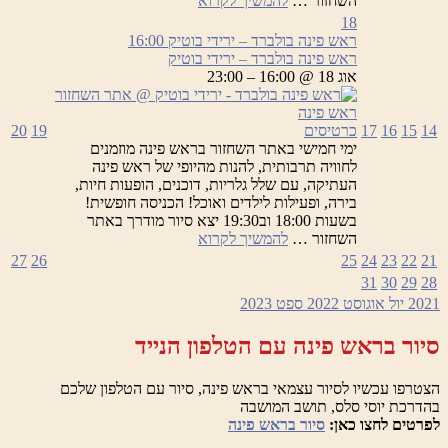
השחזור …
להמשיך לקרוא
פינה
18
בולברד
ראש פינה בולברד – ירידי בוטיק
16:00
–
ראש פינה בולברד – ירידי בוטיק
ירידי
אוג 18 @ 16:00 – 23:00
בוטיק
14
15
16
17
כרטיסים
19
20
ימי חמישי באתר השחזור בראש פינה מוזמנים
לחוויה תרבותית, להנות מהיופי של ראש פינה
העתיקה, עם שלל גלריות, דוכנים, הופעות חיות,
בירה, ופעילות לילדים ואוכל! הכניסה חופשית!
בשעות 18:00 וב19:30 יצא סיור מודרך באתר
ראש
השחזור …
להמשיך לקרוא
פינה
27
26
25
24
23
22
21
בולברד
31
30
29
28
–
2021
יול
אוגוסט 2022
ספט
2023
ירידי
בוטיק
סיור בראש פינה עם הטלפון הנייד
הצטרפו עכשיו לסיור עצמאי בראש פינה, סיור עם הטלפון שלכם
בהדרכת יוסי סלס, תושב המושבה
לפרטים לחצו כאן:
סיור בראש פינה