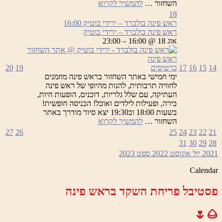
ראש
השחזור …
להמשיך לקרוא
פינה
18
בולברד
ראש פינה בולברד – ירידי בוטיק
16:00
–
ראש פינה בולברד – ירידי בוטיק
ירידי
אוג 18 @ 16:00 – 23:00
בוטיק
14
15
16
17
כרטיסים
19
20
ימי חמישי באתר השחזור בראש פינה מוזמנים
לחוויה תרבותית, להנות מהיופי של ראש פינה
העתיקה, עם שלל גלריות, דוכנים, הופעות חיות,
בירה, ופעילות לילדים ואוכל! הכניסה חופשית!
בשעות 18:00 וב19:30 יצא סיור מודרך באתר
ראש
השחזור …
להמשיך לקרוא
פינה
27
26
25
24
23
22
21
בולברד
31
30
29
28
–
2021
יול
אוגוסט 2022
ספט
2023
ירידי
בוטיק
Calendar
פסטיבל פריחת השקד בראש פינה
🌰🌷