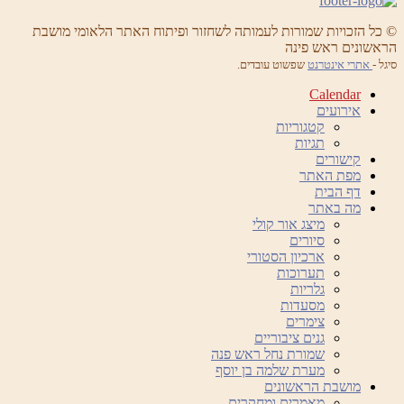
© כל הזכויות שמורות לעמותה לשחזור ופיתוח האתר הלאומי מושבת
הראשונים ראש פינה
סיגל -
אתרי אינטרנט
שפשוט עובדים.
Calendar
אירועים
קטגוריות
תגיות
קישורים
מפת האתר
דף הבית
מה באתר
מיצג אור קולי
סיורים
ארכיון הסטורי
תערוכות
גלריות
מסעדות
צימרים
גנים ציבוריים
שמורת נחל ראש פנה
מערת שלמה בן יוסף
מושבת הראשונים
מאמרים ומחקרים