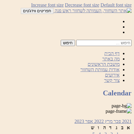
לדלג
Increase font size
Decrease font size
Default font size
לתוכן
תפריטים ווידג'טים
Mail
Facebook
Instagram
דף הבית
מה באתר
מושבת הראשונים
אודות עמותת השחזור
אירועים
צור קשר
Calendar
2021
פבר
מרץ 2022
אפר
2023
א
ב
ג
ד
ה
ו
ש