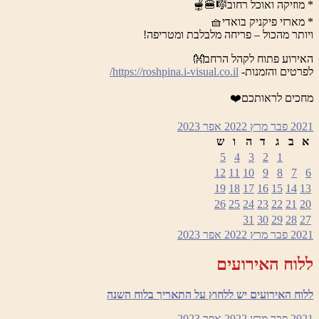
* מוזיקה ואוכל רחוב🎼🍔🫕
* מארזי פיקניק בואדי🧺
ויותר מהכול – פריחה מלבלבת ומטריפה!
האירוע פתוח לקהל הרחב👐
לפרטים והזמנות-
https://roshpina.i-visual.co.il/
מחכים לראותכם❤️
2021
פבר
מרץ 2022
אפר
2023
א
ב
ג
ד
ה
ו
ש
5
4
3
2
1
12
11
10
9
8
7
6
19
18
17
16
15
14
13
26
25
24
23
22
21
20
31
30
29
28
27
2021
פבר
מרץ 2022
אפר
2023
ללוח האירועים
ללוח האירועים יש ללחוץ על התאריך בלוח השנה
2021
פבר
מרץ 2022
אפר
2023