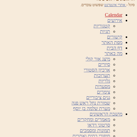
סיגל -
אתרי אינטרנט
שפשוט עובדים.
Calendar
אירועים
קטגוריות
תגיות
קישורים
מפת האתר
דף הבית
מה באתר
מיצג אור קולי
סיורים
ארכיון הסטורי
תערוכות
גלריות
מסעדות
צימרים
גנים ציבוריים
שמורת נחל ראש פנה
מערת שלמה בן יוסף
מושבת הראשונים
מאמרים ומחקרים
סרטוני וידאו
תמונות ומסמכים
סיפורי בתים ואתרים