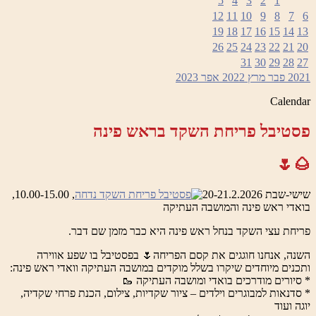
5
4
3
2
1
12
11
10
9
8
7
6
19
18
17
16
15
14
13
26
25
24
23
22
21
20
31
30
29
28
27
2021
פבר
מרץ 2022
אפר
2023
Calendar
פסטיבל פריחת השקד בראש פינה
🌰🌷
שישי-שבת 20-21.2.2026
, 10.00-15.00,
בואדי ראש פינה והמושבה העתיקה
פריחת עצי השקד בנחל ראש פינה היא כבר מזמן שם דבר.
השנה, אנחנו חוגגים את קסם הפריחה🌷 בפסטיבל בו שפע אווירה
ותכנים מיוחדים שיקרו בשלל מוקדים במושבה העתיקה וואדי ראש פינה:
* סיורים מודרכים בואדי ומושבה העתיקה 🥾
* סדנאות למבוגרים וילדים – ציור שקדיות, צילום, הכנת פרחי שקדיה,
יוגה ועוד