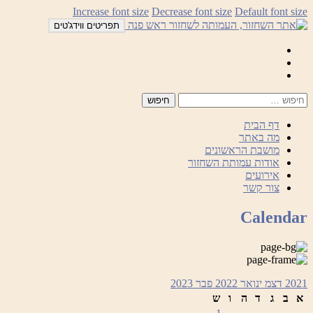
לדלג
Increase font size
Decrease font size
Default font size
לתוכן
תפריטים ווידג'טים
Mail
Facebook
Instagram
דף הבית
מה באתר
מושבת הראשונים
אודות עמותת השחזור
אירועים
צור קשר
Calendar
2021
דצמ
ינואר 2022
פבר
2023
א
ב
ג
ד
ה
ו
ש