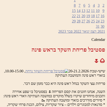
1
8
7
6
5
4
3
2
15
14
13
12
11
10
9
22
21
20
19
18
17
16
29
28
27
26
25
24
23
31
30
2021
דצמ
ינואר 2022
פבר
2023
Calendar
פסטיבל פריחת השקד בראש פינה
🌰🌷
שישי-שבת 20-21.2.2026
, 10.00-15.00,
בואדי ראש פינה והמושבה העתיקה
פריחת עצי השקד בנחל ראש פינה היא כבר מזמן שם דבר.
השנה, אנחנו חוגגים את קסם הפריחה🌷 בפסטיבל בו שפע אווירה
ותכנים מיוחדים שיקרו בשלל מוקדים במושבה העתיקה וואדי ראש פינה:
* סיורים מודרכים בואדי ומושבה העתיקה 🥾
* סדנאות למבוגרים וילדים – ציור שקדיות, צילום, הכנת פרחי שקדיה,