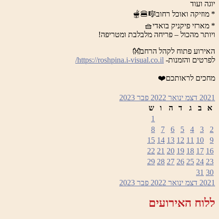
יוגה ועוד
* מוזיקה ואוכל רחוב🎼🍔🫕
* מארזי פיקניק בואדי🧺
ויותר מהכול – פריחה מלבלבת ומטריפה!
האירוע פתוח לקהל הרחב👐
לפרטים והזמנות-
https://roshpina.i-visual.co.il/
מחכים לראותכם❤️
2021
דצמ
ינואר 2022
פבר
2023
א
ב
ג
ד
ה
ו
ש
1
8
7
6
5
4
3
2
15
14
13
12
11
10
9
22
21
20
19
18
17
16
29
28
27
26
25
24
23
31
30
2021
דצמ
ינואר 2022
פבר
2023
ללוח האירועים