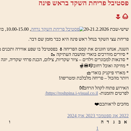
פסטיבל פריחת השקד בראש פינה
🌰🌷
שישי-שבת 20-21.2.2026
, 10.00-15.00, בואדי ראש פינה והמושבה העתיקה
פריחת עצי השקד בנחל ראש פינה היא כבר מזמן שם דבר.
השנה, אנחנו חוגגים את קסם הפריחה🌷 בפסטיבל בו שפע אווירה ותכנים מ
* סיורים מודרכים בואדי ומושבה העתיקה 🥾
* סדנאות למבוגרים וילדים – ציור שקדיות, צילום, הכנת פרחי שקדיה, יוגה 
* מוזיקה ואוכל רחוב🎼🍔🫕
* מארזי פיקניק בואדי🧺
ויותר מהכול – פריחה מלבלבת ומטריפה!
האירוע פתוח לקהל הרחב👐
לפרטים והזמנות-
https://roshpina.i-visual.co.il/
מחכים לראותכם❤️
2022
אוג
ספטמבר 2023
אוק
2024
א
ב
ג
ד
ה
ו
1