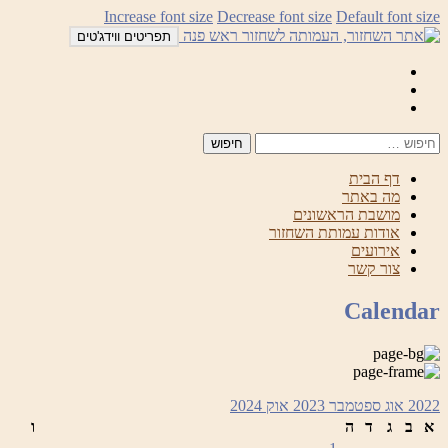
לדלג
Increase font size
Decrease font size
Default font size
לתוכן
תפריטים ווידג'טים
Mail
Facebook
Instagram
דף הבית
מה באתר
מושבת הראשונים
אודות עמותת השחזור
אירועים
צור קשר
Calendar
2022
אוג
ספטמבר 2023
אוק
2024
א
ב
ג
ד
ה
ו