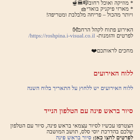
* מוזיקה ואוכל רחוב🎼🍔🫕
* מארזי פיקניק בואדי🧺
ויותר מהכול – פריחה מלבלבת ומטריפה!
האירוע פתוח לקהל הרחב👐
לפרטים והזמנות-
https://roshpina.i-visual.co.il/
מחכים לראותכם❤️
ללוח האירועים
ללוח האירועים יש ללחוץ על התאריך בלוח השנה
סיור בראש פינה עם הטלפון הנייד
הצטרפו עכשיו לסיור עצמאי בראש פינה, סיור עם הטלפון
שלכם בהדרכת יוסי סלס, תושב המושבה
לפרטים לחצו כאן:
סיור בראש פינה