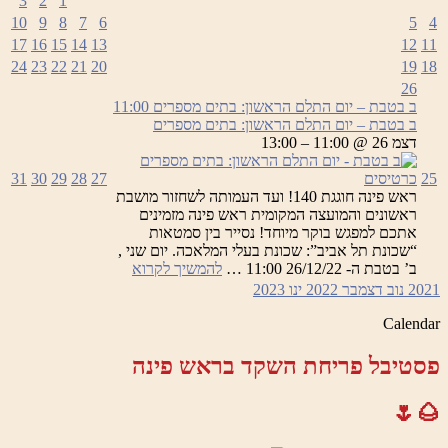
3
2
1
10
9
8
7
6
5
4
17
16
15
14
13
12
11
24
23
22
21
20
19
18
26
ב בטבת – יום התלם הראשון: בתים מספרים
11:00
ב בטבת – יום התלם הראשון: בתים מספרים
דצמ 26 @ 11:00 – 13:00
25
כרטיסים
27
28
29
30
31
ראש פינה חוגגת 140! ועד העמותה לשחזור מושבת
ראשונים והמועצה המקומית ראש פינה מזמינים
אתכם למפגש בוקר מיוחד! נסייר בין סמטאות
“שכונת תל אביב”: שכונת בעלי המלאכה. יום שני ,
ב
ב’ בטבת ה- 26/12/22 11:00 …
להמשיך לקרוא
בטבת
2021
נוב
דצמבר 2022
ינו
2023
–
יום
Calendar
התלם
הראשון:
פסטיבל פריחת השקד בראש פינה
בתים
מספרים
🌰🌷