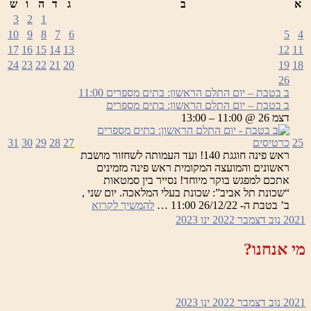
א
ב
ג
ד
ה
ו
ש
3
2
1
10
9
8
7
6
5
4
17
16
15
14
13
12
11
24
23
22
21
20
19
18
26
ב בטבת – יום התלם הראשון: בתים מספרים
11:00
ב בטבת – יום התלם הראשון: בתים מספרים
דצמ 26 @ 11:00 – 13:00
25
כרטיסים
27
28
29
30
31
ראש פינה חוגגת 140! ועד העמותה לשחזור מושבת
ראשונים והמועצה המקומית ראש פינה מזמינים
אתכם למפגש בוקר מיוחד! נסייר בין סמטאות
“שכונת תל אביב”: שכונת בעלי המלאכה. יום שני ,
ב
ב’ בטבת ה- 26/12/22 11:00 …
להמשיך לקרוא
בטבת
2021
נוב
דצמבר 2022
ינו
2023
–
יום
מי אנחנו?
התלם
הראשון:
בתים
מספרים
2021
נוב
דצמבר 2022
ינו
2023