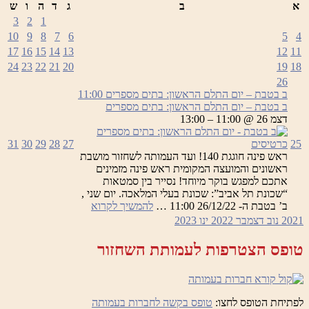
א
ב
ג
ד
ה
ו
ש
3
2
1
10
9
8
7
6
5
4
17
16
15
14
13
12
11
24
23
22
21
20
19
18
26
ב בטבת – יום התלם הראשון: בתים מספרים
11:00
ב בטבת – יום התלם הראשון: בתים מספרים
דצמ 26 @ 11:00 – 13:00
25
כרטיסים
27
28
29
30
31
ראש פינה חוגגת 140! ועד העמותה לשחזור מושבת
ראשונים והמועצה המקומית ראש פינה מזמינים
אתכם למפגש בוקר מיוחד! נסייר בין סמטאות
“שכונת תל אביב”: שכונת בעלי המלאכה. יום שני ,
ב
ב’ בטבת ה- 26/12/22 11:00 …
להמשיך לקרוא
בטבת
2021
נוב
דצמבר 2022
ינו
2023
–
יום
טופס הצטרפות לעמותת השחזור
התלם
הראשון:
בתים
מספרים
לפתיחת הטופס לחצו:
טופס בקשה לחברות בעמותה