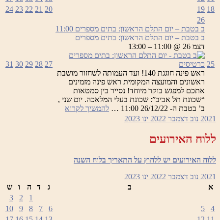
24
23
22
21
20
19
18
26
ב בטבת – יום התלם הראשון: בתים מספרים
11:00
ב בטבת – יום התלם הראשון: בתים מספרים
דצמ 26 @ 11:00 – 13:00
25
כרטיסים
27
28
29
30
31
ראש פינה חוגגת 140! ועד העמותה לשחזור מושבת
ראשונים והמועצה המקומית ראש פינה מזמינים
אתכם למפגש בוקר מיוחד! נסייר בין סמטאות
“שכונת תל אביב”: שכונת בעלי המלאכה. יום שני ,
ב
ב’ בטבת ה- 26/12/22 11:00 …
להמשיך לקרוא
בטבת
2021
נוב
דצמבר 2022
ינו
2023
–
יום
ללוח האירועים
התלם
הראשון:
ללוח האירועים יש ללחוץ על התאריך בלוח השנה
בתים
מספרים
2021
נוב
דצמבר 2022
ינו
2023
א
ב
ג
ד
ה
ו
ש
3
2
1
10
9
8
7
6
5
4
17
16
15
14
13
12
11