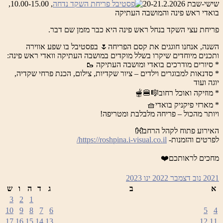
שישי-שבת 20-21.2.2026
, 10.00-15.00,
בואדי ראש פינה והמושבה העתיקה
פריחת עצי השקד בנחל ראש פינה היא כבר מזמן שם דבר.
השנה, אנחנו חוגגים את קסם הפריחה🌷 בפסטיבל בו שפע אווירה
ותכנים מיוחדים שיקרו בשלל מוקדים במושבה העתיקה וואדי ראש פינה:
* סיורים מודרכים בואדי ומושבה העתיקה 🥾
* סדנאות למבוגרים וילדים – ציור שקדיות, צילום, הכנת פרחי שקדיה,
יוגה ועוד
* מוזיקה ואוכל רחוב🎼🍔🫕
* מארזי פיקניק בואדי🧺
ויותר מהכול – פריחה מלבלבת ומטריפה!
האירוע פתוח לקהל הרחב👐
לפרטים והזמנות-
https://roshpina.i-visual.co.il/
מחכים לראותכם❤️
2021
נוב
דצמבר 2022
ינו
2023
א
ב
ג
ד
ה
ו
ש
3
2
1
10
9
8
7
6
5
4
17
16
15
14
13
12
11