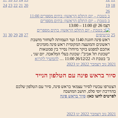
24
23
22
21
20
19
18
26
ב בטבת – יום התלם הראשון: בתים מספרים
11:00
ב בטבת – יום התלם הראשון: בתים מספרים
דצמ 26 @ 11:00 – 13:00
25
כרטיסים
27
28
29
30
31
ראש פינה חוגגת 140! ועד העמותה לשחזור מושבת
ראשונים והמועצה המקומית ראש פינה מזמינים
אתכם למפגש בוקר מיוחד! נסייר בין סמטאות
“שכונת תל אביב”: שכונת בעלי המלאכה. יום שני ,
ב
ב’ בטבת ה- 26/12/22 11:00 …
להמשיך לקרוא
בטבת
2021
נוב
דצמבר 2022
ינו
2023
–
יום
סיור בראש פינה עם הטלפון הנייד
התלם
הראשון:
הצטרפו עכשיו לסיור עצמאי בראש פינה, סיור עם הטלפון שלכם
בתים
בהדרכת יוסי סלס, תושב המושבה
מספרים
לפרטים לחצו כאן:
סיור בראש פינה
2021
נוב
דצמבר 2022
ינו
2023