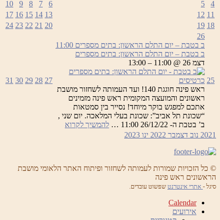
10
9
8
7
6
5
4
מספרים
17
16
15
14
13
12
11
24
23
22
21
20
19
18
26
ב בטבת – יום התלם הראשון: בתים מספרים
11:00
ב בטבת – יום התלם הראשון: בתים מספרים
דצמ 26 @ 11:00 – 13:00
25
כרטיסים
27
28
29
30
31
ראש פינה חוגגת 140! ועד העמותה לשחזור מושבת
ראשונים והמועצה המקומית ראש פינה מזמינים
אתכם למפגש בוקר מיוחד! נסייר בין סמטאות
“שכונת תל אביב”: שכונת בעלי המלאכה. יום שני ,
ב
ב’ בטבת ה- 26/12/22 11:00 …
להמשיך לקרוא
בטבת
2021
נוב
דצמבר 2022
ינו
2023
–
יום
התלם
הראשון:
© כל הזכויות שמורות לעמותה לשחזור ופיתוח האתר הלאומי מושבת
הראשונים ראש פינה
בתים
מספרים
סיגל -
אתרי אינטרנט
שפשוט עובדים.
Calendar
אירועים