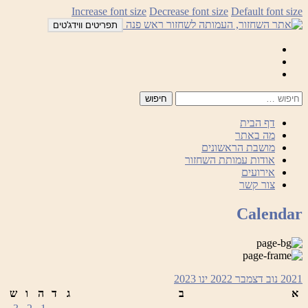
לדלג
Increase font size
Decrease font size
Default font size
לתוכן
תפריטים ווידג'טים
Mail
Facebook
Instagram
דף הבית
מה באתר
מושבת הראשונים
אודות עמותת השחזור
אירועים
צור קשר
Calendar
2021
נוב
דצמבר 2022
ינו
2023
א
ב
ג
ד
ה
ו
ש