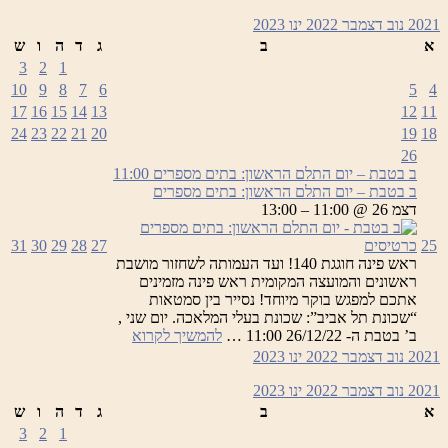
2021
נוב
דצמבר 2022
ינו
2023
א
ב
ג
ד
ה
ו
ש
3
2
1
10
9
8
7
6
5
4
17
16
15
14
13
12
11
24
23
22
21
20
19
18
26
ב בטבת – יום התלם הראשון: בתים מספרים
11:00
ב בטבת – יום התלם הראשון: בתים מספרים
דצמ 26 @ 11:00 – 13:00
25
כרטיסים
27
28
29
30
31
ראש פינה חוגגת 140! ועד העמותה לשחזור מושבת
ראשונים והמועצה המקומית ראש פינה מזמינים
אתכם למפגש בוקר מיוחד! נסייר בין סמטאות
“שכונת תל אביב”: שכונת בעלי המלאכה. יום שני ,
ב
ב’ בטבת ה- 26/12/22 11:00 …
להמשיך לקרוא
בטבת
2021
נוב
דצמבר 2022
ינו
2023
–
יום
2021
נוב
דצמבר 2022
ינו
2023
התלם
א
ב
ג
ד
ה
ו
ש
הראשון:
3
2
1
בתים