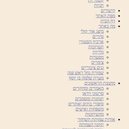
קטגוריות
תגיות
קישורים
מפת האתר
דף הבית
מה באתר
מיצג אור קולי
סיורים
ארכיון הסטורי
תערוכות
גלריות
מסעדות
צימרים
גנים ציבוריים
שמורת נחל ראש פנה
מערת שלמה בן יוסף
מושבת הראשונים
מאמרים ומחקרים
סרטוני וידאו
תמונות ומסמכים
סיפורי בתים ואתרים
משפחות ואישים
מהעיתונות
אודות עמותת השחזור
תקנון העמותה