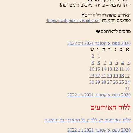
ויותר מהכול – פריחה מלבלבת ומטריפה!
האירוע פתוח לקהל הרחב👐
לפרטים והזמנות-
https://roshpina.i-visual.co.il/
מחכים לראותכם❤️
2020
ספט
אוקטובר 2021
נוב
2022
א
ב
ג
ד
ה
ו
ש
2
1
9
8
7
6
5
4
3
16
15
14
13
12
11
10
23
22
21
20
19
18
17
30
29
28
27
26
25
24
31
2020
ספט
אוקטובר 2021
נוב
2022
ללוח האירועים
ללוח האירועים יש ללחוץ על התאריך בלוח השנה
2020
ספט
אוקטובר 2021
נוב
2022