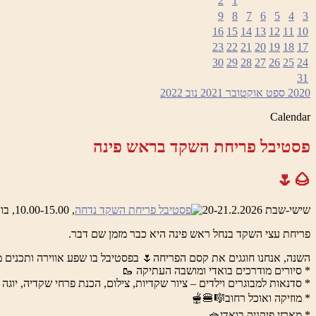
2
1
9
8
7
6
5
4
3
16
15
14
13
12
11
10
23
22
21
20
19
18
17
30
29
28
27
26
25
24
31
2020
ספט
אוקטובר 2021
נוב
2022
Calendar
פסטיבל פריחת השקד בראש פינה
🌰🌷
שישי-שבת 20-21.2.2026
, 10.00-15.00, בואדי ראש פינה והמושבה העתיקה
פריחת עצי השקד בנחל ראש פינה היא כבר מזמן שם דבר.
השנה, אנחנו חוגגים את קסם הפריחה🌷 בפסטיבל בו שפע אווירה ותכנים מ
* סיורים מודרכים בואדי ומושבה העתיקה 🥾
* סדנאות למבוגרים וילדים – ציור שקדיות, צילום, הכנת פרחי שקדיה, יוגה 
* מוזיקה ואוכל רחוב🎼🍔🫕
* מארזי פיקניק בואדי🧺