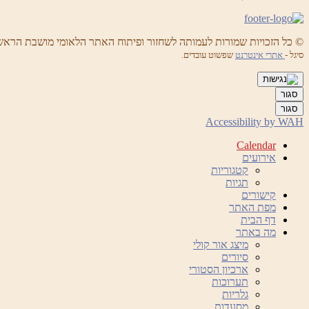
© כל הזכויות שמורות לעמותה לשחזור ופיתוח האתר הלאומי מושבת הראש
סיגל -
אתרי אינטרנט
שפשוט עובדים.
סגור
סגור
Accessibility by WAH
Calendar
אירועים
קטגוריות
תגיות
קישורים
מפת האתר
דף הבית
מה באתר
מיצג אור קולי
סיורים
ארכיון הסטורי
תערוכות
גלריות
מסעדות