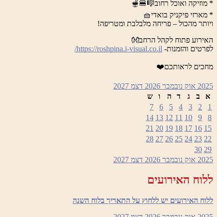
* מוזיקה ואוכל רחוב🎼🍔🫕
* מארזי פיקניק בואדי🧺
ויותר מהכול – פריחה מלבלבת ומטריפה!
האירוע פתוח לקהל הרחב👐
לפרטים והזמנות-
https://roshpina.i-visual.co.il/
מחכים לראותכם❤️
2025
אוק
נובמבר 2026
דצמ
2027
א
ב
ג
ד
ה
ו
ש
7
6
5
4
3
2
1
14
13
12
11
10
9
8
21
20
19
18
17
16
15
28
27
26
25
24
23
22
30
29
2025
אוק
נובמבר 2026
דצמ
2027
ללוח האירועים
ללוח האירועים יש ללחוץ על התאריך בלוח השנה
2025
אוק
נובמבר 2026
דצמ
2027