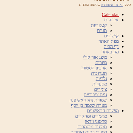
סיגל -
אתרי אינטרנט
שפשוט עובדים.
Calendar
אירועים
קטגוריות
תגיות
קישורים
מפת האתר
דף הבית
מה באתר
מיצג אור קולי
סיורים
ארכיון הסטורי
תערוכות
גלריות
מסעדות
צימרים
גנים ציבוריים
שמורת נחל ראש פנה
מערת שלמה בן יוסף
מושבת הראשונים
מאמרים ומחקרים
סרטוני וידאו
תמונות ומסמכים
סיפורי בתים ואתרים