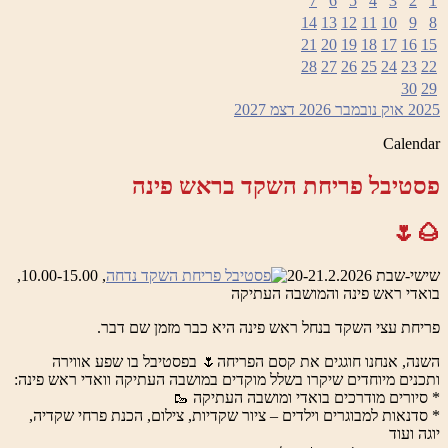
7
6
5
4
3
2
1
14
13
12
11
10
9
8
21
20
19
18
17
16
15
28
27
26
25
24
23
22
30
29
2025
אוק
נובמבר 2026
דצמ
2027
Calendar
פסטיבל פריחת השקד בראש פינה
🌰🌷
שישי-שבת 20-21.2.2026
, 10.00-15.00,
בואדי ראש פינה והמושבה העתיקה
פריחת עצי השקד בנחל ראש פינה היא כבר מזמן שם דבר.
השנה, אנחנו חוגגים את קסם הפריחה🌷 בפסטיבל בו שפע אווירה
ותכנים מיוחדים שיקרו בשלל מוקדים במושבה העתיקה וואדי ראש פינה:
* סיורים מודרכים בואדי ומושבה העתיקה 🥾
* סדנאות למבוגרים וילדים – ציור שקדיות, צילום, הכנת פרחי שקדיה,
יוגה ועוד