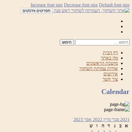
לדלג
Increase font size
Decrease font size
Default font size
לתוכן
תפריטים ווידג'טים
Mail
Facebook
Instagram
דף הבית
מה באתר
מושבת הראשונים
אודות עמותת השחזור
אירועים
צור קשר
Calendar
2021
פבר
מרץ 2022
אפר
2023
א
ב
ג
ד
ה
ו
ש