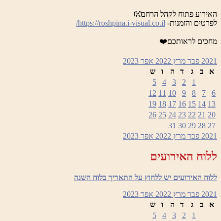
האירוע פתוח לקהל הרחב👐
לפרטים והזמנות-
https://roshpina.i-visual.co.il/
מחכים לראותכם❤️
2021
פבר
מרץ 2022
אפר
2023
א
ב
ג
ד
ה
ו
ש
5
4
3
2
1
12
11
10
9
8
7
6
19
18
17
16
15
14
13
26
25
24
23
22
21
20
31
30
29
28
27
2021
פבר
מרץ 2022
אפר
2023
ללוח האירועים
ללוח האירועים יש ללחוץ על התאריך בלוח השנה
2021
פבר
מרץ 2022
אפר
2023
א
ב
ג
ד
ה
ו
ש
5
4
3
2
1