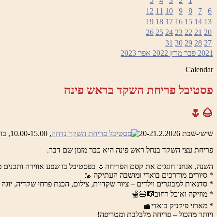
5
4
3
2
1
12
11
10
9
8
7
6
19
18
17
16
15
14
13
26
25
24
23
22
21
20
31
30
29
28
27
2021
פבר
מרץ 2022
אפר
2023
Calendar
פסטיבל פריחת השקד בראש פינה
🌰🌷
שישי-שבת 20-21.2.2026
, 10.00-15.00, בואדי ראש פינה והמושבה העתיקה
פריחת עצי השקד בנחל ראש פינה היא כבר מזמן שם דבר.
השנה, אנחנו חוגגים את קסם הפריחה🌷 בפסטיבל בו שפע אווירה ותכנים מ
* סיורים מודרכים בואדי ומושבה העתיקה 🥾
* סדנאות למבוגרים וילדים – ציור שקדיות, צילום, הכנת פרחי שקדיה, יוגה 
* מוזיקה ואוכל רחוב🎼🍔🫕
* מארזי פיקניק בואדי🧺
ויותר מהכול – פריחה מלבלבת ומטריפה!