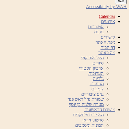
סגור
Accessibility by WAH
Calendar
אירועים
קטגוריות
תגיות
קישורים
מפת האתר
דף הבית
מה באתר
מיצג אור קולי
סיורים
ארכיון הסטורי
תערוכות
גלריות
מסעדות
צימרים
גנים ציבוריים
שמורת נחל ראש פנה
מערת שלמה בן יוסף
מושבת הראשונים
מאמרים ומחקרים
סרטוני וידאו
תמונות ומסמכים