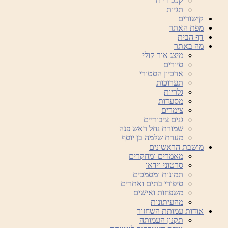
קטגוריות
תגיות
קישורים
מפת האתר
דף הבית
מה באתר
מיצג אור קולי
סיורים
ארכיון הסטורי
תערוכות
גלריות
מסעדות
צימרים
גנים ציבוריים
שמורת נחל ראש פנה
מערת שלמה בן יוסף
מושבת הראשונים
מאמרים ומחקרים
סרטוני וידאו
תמונות ומסמכים
סיפורי בתים ואתרים
משפחות ואישים
מהעיתונות
אודות עמותת השחזור
תקנון העמותה