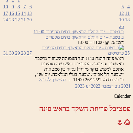
3
2
1
10
9
8
7
6
5
4
17
16
15
14
13
12
11
24
23
22
21
20
19
18
26
ב בטבת – יום התלם הראשון: בתים מספרים
11:00
ב בטבת – יום התלם הראשון: בתים מספרים
דצמ 26 @ 11:00 – 13:00
25
כרטיסים
27
28
29
30
31
ראש פינה חוגגת 140! ועד העמותה לשחזור מושבת
ראשונים והמועצה המקומית ראש פינה מזמינים
אתכם למפגש בוקר מיוחד! נסייר בין סמטאות
“שכונת תל אביב”: שכונת בעלי המלאכה. יום שני ,
ב
ב’ בטבת ה- 26/12/22 11:00 …
להמשיך לקרוא
בטבת
2021
נוב
דצמבר 2022
ינו
2023
–
יום
Calendar
התלם
הראשון:
פסטיבל פריחת השקד בראש פינה
בתים
מספרים
🌰🌷