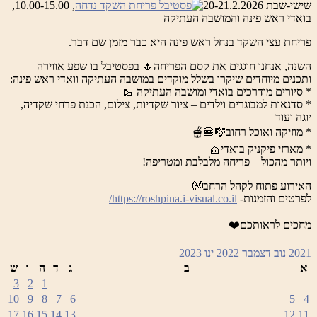
שישי-שבת 20-21.2.2026
, 10.00-15.00,
בואדי ראש פינה והמושבה העתיקה
פריחת עצי השקד בנחל ראש פינה היא כבר מזמן שם דבר.
השנה, אנחנו חוגגים את קסם הפריחה🌷 בפסטיבל בו שפע אווירה
ותכנים מיוחדים שיקרו בשלל מוקדים במושבה העתיקה וואדי ראש פינה:
* סיורים מודרכים בואדי ומושבה העתיקה 🥾
* סדנאות למבוגרים וילדים – ציור שקדיות, צילום, הכנת פרחי שקדיה,
יוגה ועוד
* מוזיקה ואוכל רחוב🎼🍔🫕
* מארזי פיקניק בואדי🧺
ויותר מהכול – פריחה מלבלבת ומטריפה!
האירוע פתוח לקהל הרחב👐
לפרטים והזמנות-
https://roshpina.i-visual.co.il/
מחכים לראותכם❤️
2021
נוב
דצמבר 2022
ינו
2023
א
ב
ג
ד
ה
ו
ש
3
2
1
10
9
8
7
6
5
4
17
16
15
14
13
12
11