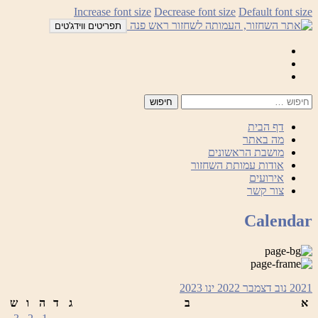
לדלג
Increase font size
Decrease font size
Default font size
לתוכן
תפריטים ווידג'טים
Mail
Facebook
Instagram
דף הבית
מה באתר
מושבת הראשונים
אודות עמותת השחזור
אירועים
צור קשר
Calendar
2021
נוב
דצמבר 2022
ינו
2023
א
ב
ג
ד
ה
ו
ש