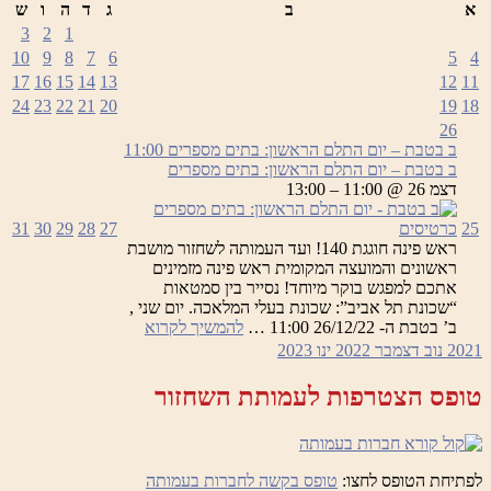
א
ב
ג
ד
ה
ו
ש
3
2
1
10
9
8
7
6
5
4
17
16
15
14
13
12
11
24
23
22
21
20
19
18
26
ב בטבת – יום התלם הראשון: בתים מספרים
11:00
ב בטבת – יום התלם הראשון: בתים מספרים
דצמ 26 @ 11:00 – 13:00
25
כרטיסים
27
28
29
30
31
ראש פינה חוגגת 140! ועד העמותה לשחזור מושבת
ראשונים והמועצה המקומית ראש פינה מזמינים
אתכם למפגש בוקר מיוחד! נסייר בין סמטאות
“שכונת תל אביב”: שכונת בעלי המלאכה. יום שני ,
ב
ב’ בטבת ה- 26/12/22 11:00 …
להמשיך לקרוא
בטבת
2021
נוב
דצמבר 2022
ינו
2023
–
יום
טופס הצטרפות לעמותת השחזור
התלם
הראשון:
בתים
מספרים
לפתיחת הטופס לחצו:
טופס בקשה לחברות בעמותה