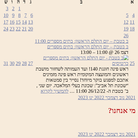
א
ב
ג
ד
ה
ו
ש
3
2
1
10
9
8
7
6
5
4
17
16
15
14
13
12
11
24
23
22
21
20
19
18
26
ב בטבת – יום התלם הראשון: בתים מספרים
11:00
ב בטבת – יום התלם הראשון: בתים מספרים
דצמ 26 @ 11:00 – 13:00
25
כרטיסים
27
28
29
30
31
ראש פינה חוגגת 140! ועד העמותה לשחזור מושבת
ראשונים והמועצה המקומית ראש פינה מזמינים
אתכם למפגש בוקר מיוחד! נסייר בין סמטאות
“שכונת תל אביב”: שכונת בעלי המלאכה. יום שני ,
ב
ב’ בטבת ה- 26/12/22 11:00 …
להמשיך לקרוא
בטבת
2021
נוב
דצמבר 2022
ינו
2023
–
יום
מי אנחנו?
התלם
הראשון:
בתים
מספרים
2021
נוב
דצמבר 2022
ינו
2023