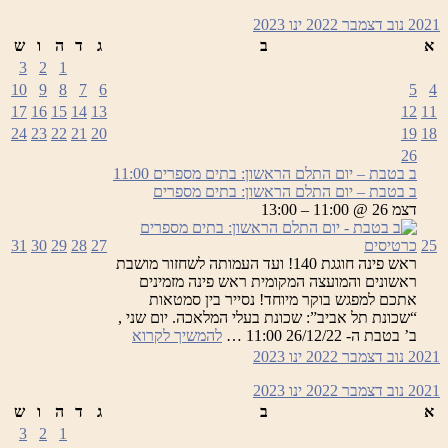
2021
נוב
דצמבר 2022
ינו
2023
א
ב
ג
ד
ה
ו
ש
3
2
1
10
9
8
7
6
5
4
17
16
15
14
13
12
11
24
23
22
21
20
19
18
26
ב בטבת – יום התלם הראשון: בתים מספרים
11:00
ב בטבת – יום התלם הראשון: בתים מספרים
דצמ 26 @ 11:00 – 13:00
25
כרטיסים
27
28
29
30
31
ראש פינה חוגגת 140! ועד העמותה לשחזור מושבת
ראשונים והמועצה המקומית ראש פינה מזמינים
אתכם למפגש בוקר מיוחד! נסייר בין סמטאות
“שכונת תל אביב”: שכונת בעלי המלאכה. יום שני ,
ב
ב’ בטבת ה- 26/12/22 11:00 …
להמשיך לקרוא
בטבת
2021
נוב
דצמבר 2022
ינו
2023
–
יום
2021
נוב
דצמבר 2022
ינו
2023
התלם
א
ב
ג
ד
ה
ו
ש
הראשון:
3
2
1
בתים