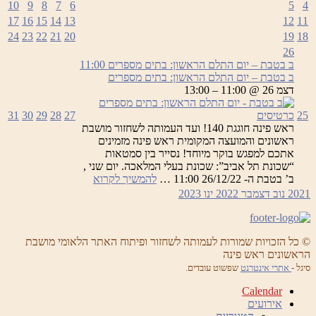
10
9
8
7
6
5
4
מספרים
17
16
15
14
13
12
11
24
23
22
21
20
19
18
26
ב בטבת – יום התלם הראשון: בתים מספרים
11:00
ב בטבת – יום התלם הראשון: בתים מספרים
דצמ 26 @ 11:00 – 13:00
25
כרטיסים
27
28
29
30
31
ראש פינה חוגגת 140! ועד העמותה לשחזור מושבת
ראשונים והמועצה המקומית ראש פינה מזמינים
אתכם למפגש בוקר מיוחד! נסייר בין סמטאות
“שכונת תל אביב”: שכונת בעלי המלאכה. יום שני ,
ב
ב’ בטבת ה- 26/12/22 11:00 …
להמשיך לקרוא
בטבת
2021
נוב
דצמבר 2022
ינו
2023
–
יום
התלם
הראשון:
© כל הזכויות שמורות לעמותה לשחזור ופיתוח האתר הלאומי מושבת
הראשונים ראש פינה
בתים
מספרים
סיגל -
אתרי אינטרנט
שפשוט עובדים.
Calendar
אירועים