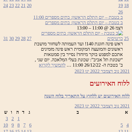
24
23
22
21
20
19
18
26
ב בטבת – יום התלם הראשון: בתים מספרים
11:00
ב בטבת – יום התלם הראשון: בתים מספרים
דצמ 26 @ 11:00 – 13:00
25
כרטיסים
27
28
29
30
31
ראש פינה חוגגת 140! ועד העמותה לשחזור מושבת
ראשונים והמועצה המקומית ראש פינה מזמינים
אתכם למפגש בוקר מיוחד! נסייר בין סמטאות
“שכונת תל אביב”: שכונת בעלי המלאכה. יום שני ,
ב
ב’ בטבת ה- 26/12/22 11:00 …
להמשיך לקרוא
בטבת
2021
נוב
דצמבר 2022
ינו
2023
–
יום
ללוח האירועים
התלם
הראשון:
ללוח האירועים יש ללחוץ על התאריך בלוח השנה
בתים
מספרים
2021
נוב
דצמבר 2022
ינו
2023
א
ב
ג
ד
ה
ו
ש
3
2
1
10
9
8
7
6
5
4
17
16
15
14
13
12
11