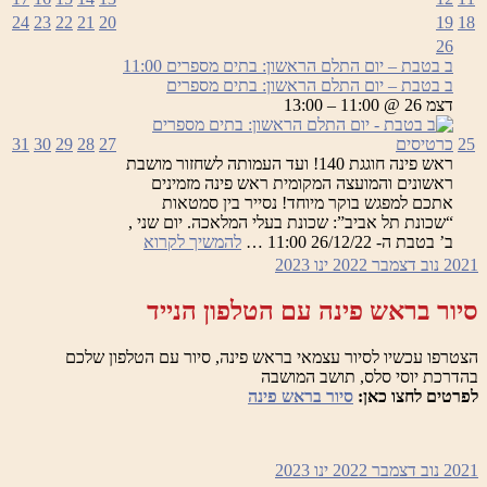
24
23
22
21
20
19
18
26
ב בטבת – יום התלם הראשון: בתים מספרים
11:00
ב בטבת – יום התלם הראשון: בתים מספרים
דצמ 26 @ 11:00 – 13:00
25
כרטיסים
27
28
29
30
31
ראש פינה חוגגת 140! ועד העמותה לשחזור מושבת
ראשונים והמועצה המקומית ראש פינה מזמינים
אתכם למפגש בוקר מיוחד! נסייר בין סמטאות
“שכונת תל אביב”: שכונת בעלי המלאכה. יום שני ,
ב
ב’ בטבת ה- 26/12/22 11:00 …
להמשיך לקרוא
בטבת
2021
נוב
דצמבר 2022
ינו
2023
–
יום
סיור בראש פינה עם הטלפון הנייד
התלם
הראשון:
הצטרפו עכשיו לסיור עצמאי בראש פינה, סיור עם הטלפון שלכם
בתים
בהדרכת יוסי סלס, תושב המושבה
מספרים
לפרטים לחצו כאן:
סיור בראש פינה
2021
נוב
דצמבר 2022
ינו
2023