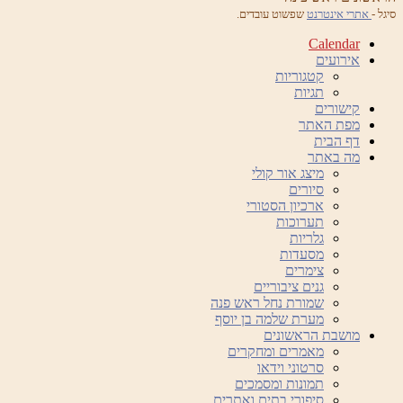
סיגל -
אתרי אינטרנט
שפשוט עובדים.
Calendar
אירועים
קטגוריות
תגיות
קישורים
מפת האתר
דף הבית
מה באתר
מיצג אור קולי
סיורים
ארכיון הסטורי
תערוכות
גלריות
מסעדות
צימרים
גנים ציבוריים
שמורת נחל ראש פנה
מערת שלמה בן יוסף
מושבת הראשונים
מאמרים ומחקרים
סרטוני וידאו
תמונות ומסמכים
סיפורי בתים ואתרים