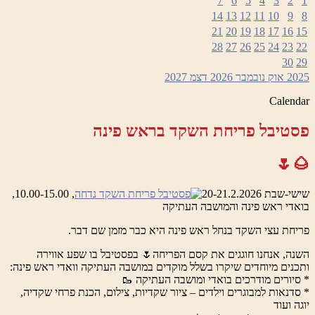
7
6
5
4
3
2
1
14
13
12
11
10
9
8
21
20
19
18
17
16
15
28
27
26
25
24
23
22
30
29
2025
אוק
נובמבר 2026
דצמ
2027
Calendar
פסטיבל פריחת השקד בראש פינה
🌰🌷
שישי-שבת 20-21.2.2026
, 10.00-15.00,
בואדי ראש פינה והמושבה העתיקה
פריחת עצי השקד בנחל ראש פינה היא כבר מזמן שם דבר.
השנה, אנחנו חוגגים את קסם הפריחה🌷 בפסטיבל בו שפע אווירה
ותכנים מיוחדים שיקרו בשלל מוקדים במושבה העתיקה וואדי ראש פינה:
* סיורים מודרכים בואדי ומושבה העתיקה 🥾
* סדנאות למבוגרים וילדים – ציור שקדיות, צילום, הכנת פרחי שקדיה,
יוגה ועוד