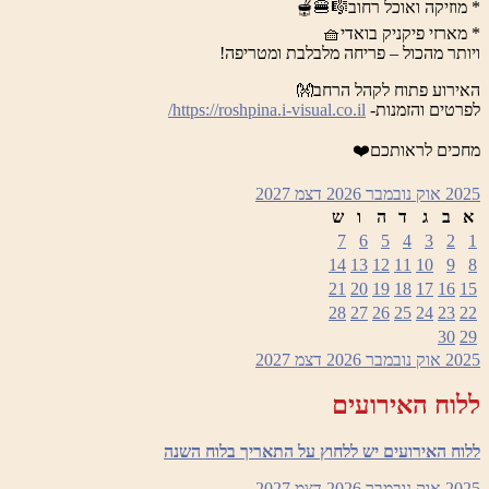
* מוזיקה ואוכל רחוב🎼🍔🫕
* מארזי פיקניק בואדי🧺
ויותר מהכול – פריחה מלבלבת ומטריפה!
האירוע פתוח לקהל הרחב👐
לפרטים והזמנות-
https://roshpina.i-visual.co.il/
מחכים לראותכם❤️
2025
אוק
נובמבר 2026
דצמ
2027
א
ב
ג
ד
ה
ו
ש
7
6
5
4
3
2
1
14
13
12
11
10
9
8
21
20
19
18
17
16
15
28
27
26
25
24
23
22
30
29
2025
אוק
נובמבר 2026
דצמ
2027
ללוח האירועים
ללוח האירועים יש ללחוץ על התאריך בלוח השנה
2025
אוק
נובמבר 2026
דצמ
2027