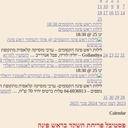
4
3
2
1
11
10
9
8
7
18
17
16
15
14
25
לילות ראש פינה הקסומים
18:30
לילות ראש פינה הקסומים
ינו 25 @ 18:30
כרטיסים
לי
21
22
23
24
Gollandiya – יוליה לוריה, פבל אנדרייב …
להמשיך לקרוא
רא
לילות ראש פינה הקסומים – ערב המוקדש לאנטוניו ויואלדי
0
פי
לילות ראש פינה הקסומים – ערב המוקדש לאנטוניו ויואלדי
הק
ינו 25 @ 18:30
כרטיסים
נוספים – 04-6936913 עלות כרטיס יחיד 70 ש”ח, …
להמשיך
31
30
29
28
2023
דצמ
ינואר 2024
פבר
2025
Calendar
פסטיבל פריחת השקד בראש פינה