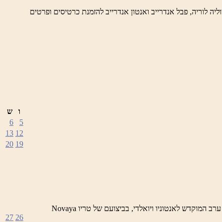
 פינה הקסומים- ערבי מוסיקה קלאסית מתקופת הבארוק ערב המוקדש לאנטוניו ויואלדי, בביצוע טריו Novaya Gollandiya – יוליה לוריה, פבל אנדרייב ואנטון אנדרייב להזמנת כרטיסים ופרטים
ו
ש
6
5
13
12
20
19
לילות ראש פינה הקסומים – ערבי מוסיקה קלאסית מתקופת הבארוק סדרה של ארבעה מופעים בביצוע מובילי נגני הבארוק בארץ 25/1 – ערב המוקדש לאנטוניו ויואלדי, בביצועם של טריו Novaya
27
26