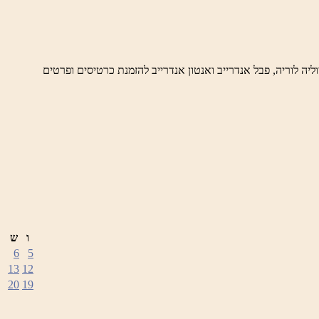
 פינה הקסומים- ערבי מוסיקה קלאסית מתקופת הבארוק ערב המוקדש לאנטוניו ויואלדי, בביצוע טריו Novaya Gollandiya – יוליה לוריה, פבל אנדרייב ואנטון אנדרייב להזמנת כרטיסים ופרטים
ו
ש
6
5
13
12
20
19