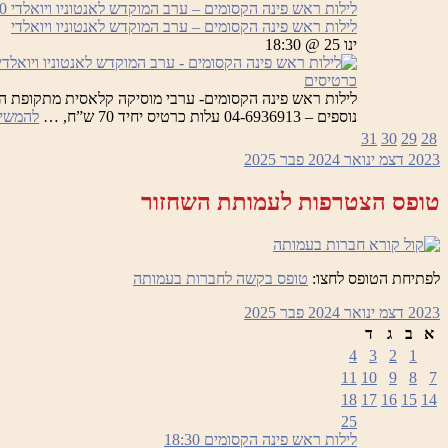
רא
לילות ראש פינה הקסומים – ערב המוקדש לאנטוניו ויואלדי
0
פי
לילות ראש פינה הקסומים – ערב המוקדש לאנטוניו ויואלדי
הק
ינו 25 @ 18:30
כרטיסים
נוספים – 04-6936913 עלות כרטיס יחיד 70 ש”ח, …
להמשיך
31
30
29
28
2023
דצמ
ינואר 2024
פבר
2025
טופס הצטרפות לעמותת השחזור
לפתיחת הטופס לחצו:
טופס בקשה לחברות בעמותה
2023
דצמ
ינואר 2024
פבר
2025
א
ב
ג
ד
4
3
2
1
11
10
9
8
7
18
17
16
15
14
25
לילות ראש פינה הקסומים
18:30