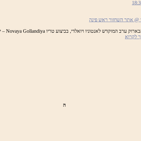
ש
18:3
נה
סומים
לילות ראש
לילות
 לקרוא
ראש
פינה
הקסומים
–
ערב
המוקדש
לאנטוניו
ויואלדי
ה