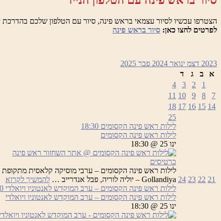
סיור בראש פינה עם הטלפון הנייד
הצטרפו עכשיו לסיור עצמאי בראש פינה, סיור עם הטלפון שלכם בהדרכת י
לפרטים לחצו כאן:
סיור בראש פינה
2023
דצמ
ינואר 2024
פבר
2025
א
ב
ג
ד
4
3
2
1
11
10
9
8
7
18
17
16
15
14
25
לילות ראש פינה הקסומים
18:30
לילות ראש פינה הקסומים
ינו 25 @ 18:30
כרטיסים
לי
21
22
23
24
Gollandiya – יוליה לוריה, פבל אנדרייב …
להמשיך לקרוא
רא
לילות ראש פינה הקסומים – ערב המוקדש לאנטוניו ויואלדי
0
פי
לילות ראש פינה הקסומים – ערב המוקדש לאנטוניו ויואלדי
הק
ינו 25 @ 18:30