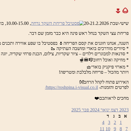
🌰🌷
שישי-שבת 20-21.2.2026
, 10.00-15.00, בואדי ראש פינה והמושבה העתיקה
פריחת עצי השקד בנחל ראש פינה היא כבר מזמן שם דבר.
השנה, אנחנו חוגגים את קסם הפריחה🌷 בפסטיבל בו שפע אווירה ותכנים מ
* סיורים מודרכים בואדי ומושבה העתיקה 🥾
* סדנאות למבוגרים וילדים – ציור שקדיות, צילום, הכנת פרחי שקדיה, יוגה 
* מוזיקה ואוכל רחוב🎼🍔🫕
* מארזי פיקניק בואדי🧺
ויותר מהכול – פריחה מלבלבת ומטריפה!
האירוע פתוח לקהל הרחב👐
לפרטים והזמנות-
https://roshpina.i-visual.co.il/
מחכים לראותכם❤️
2023
דצמ
ינואר 2024
פבר
2025
א
ב
ג
ד
4
3
2
1
11
10
9
8
7