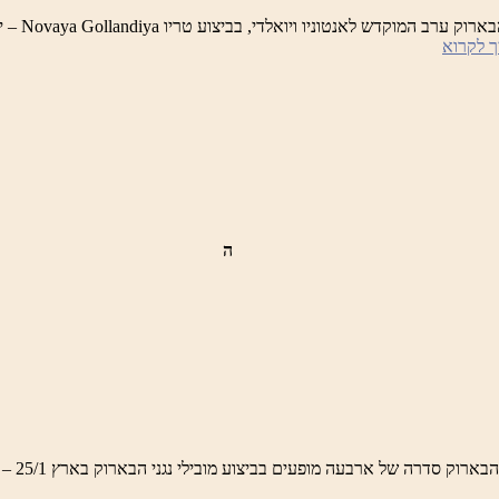
לילות ראש
לילות
 לקרוא
ראש
פינה
הקסומים
–
ערב
המוקדש
לאנטוניו
ויואלדי
ה
לות