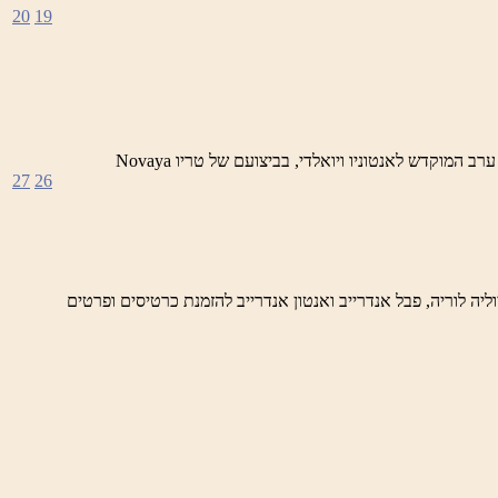
20
19
לילות ראש פינה הקסומים – ערבי מוסיקה קלאסית מתקופת הבארוק סדרה של ארבעה מופעים בביצוע מובילי נגני הבארוק בארץ 25/1 – ערב המוקדש לאנטוניו ויואלדי, בביצועם של טריו Novaya
27
26
 פינה הקסומים- ערבי מוסיקה קלאסית מתקופת הבארוק ערב המוקדש לאנטוניו ויואלדי, בביצוע טריו Novaya Gollandiya – יוליה לוריה, פבל אנדרייב ואנטון אנדרייב להזמנת כרטיסים ופרטים