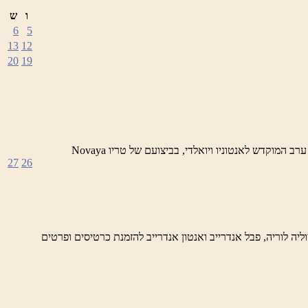
ו
ש
6
5
13
12
20
19
לילות ראש פינה הקסומים – ערבי מוסיקה קלאסית מתקופת הבארוק סדרה של ארבעה מופעים בביצוע מובילי נגני הבארוק בארץ 25/1 – ערב המוקדש לאנטוניו ויואלדי, בביצועם של טריו Novaya
27
26
 פינה הקסומים- ערבי מוסיקה קלאסית מתקופת הבארוק ערב המוקדש לאנטוניו ויואלדי, בביצוע טריו Novaya Gollandiya – יוליה לוריה, פבל אנדרייב ואנטון אנדרייב להזמנת כרטיסים ופרטים