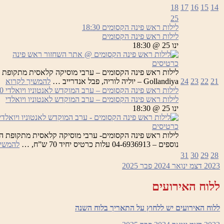
18
17
16
15
14
25
לילות ראש פינה הקסומים
18:30
לילות ראש פינה הקסומים
ינו 25 @ 18:30
כרטיסים
לי
21
22
23
24
Gollandiya – יוליה לוריה, פבל אנדרייב …
להמשיך לקרוא
רא
לילות ראש פינה הקסומים – ערב המוקדש לאנטוניו ויואלדי
0
פי
לילות ראש פינה הקסומים – ערב המוקדש לאנטוניו ויואלדי
הק
ינו 25 @ 18:30
כרטיסים
נוספים – 04-6936913 עלות כרטיס יחיד 70 ש”ח, …
להמשיך
31
30
29
28
2023
דצמ
ינואר 2024
פבר
2025
ללוח האירועים
ללוח האירועים יש ללחוץ על התאריך בלוח השנה