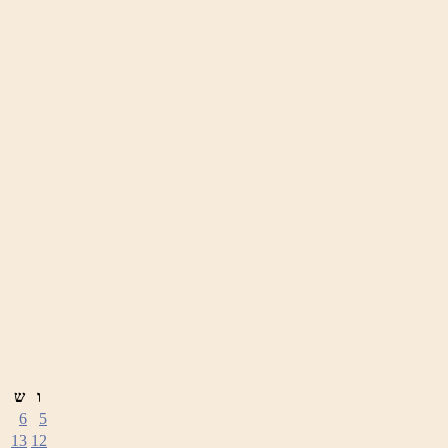
ו
ש
6
5
13
12