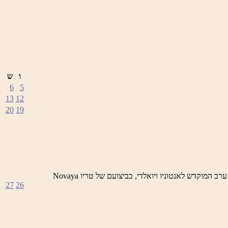
ו
ש
6
5
13
12
20
19
לילות ראש פינה הקסומים – ערבי מוסיקה קלאסית מתקופת הבארוק סדרה של ארבעה מופעים בביצוע מובילי נגני הבארוק בארץ 25/1 – ערב המוקדש לאנטוניו ויואלדי, בביצועם של טריו Novaya
27
26