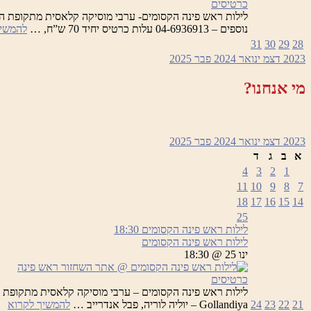
כרטיסים
נוספים – 04-6936913 עלות כרטיס יחיד 70 ש”ח, …
להמשיך
31
30
29
28
2023
דצמ
ינואר 2024
פבר
2025
מי אנחנו?
2023
דצמ
ינואר 2024
פבר
2025
א
ב
ג
ד
4
3
2
1
11
10
9
8
7
18
17
16
15
14
25
לילות ראש פינה הקסומים
18:30
לילות ראש פינה הקסומים
ינו 25 @ 18:30
כרטיסים
לי
21
22
23
24
Gollandiya – יוליה לוריה, פבל אנדרייב …
להמשיך לקרוא