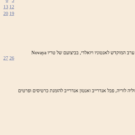
6
5
13
12
20
19
לילות ראש פינה הקסומים – ערבי מוסיקה קלאסית מתקופת הבארוק סדרה של ארבעה מופעים בביצוע מובילי נגני הבארוק בארץ 25/1 – ערב המוקדש לאנטוניו ויואלדי, בביצועם של טריו Novaya
27
26
 פינה הקסומים- ערבי מוסיקה קלאסית מתקופת הבארוק ערב המוקדש לאנטוניו ויואלדי, בביצוע טריו Novaya Gollandiya – יוליה לוריה, פבל אנדרייב ואנטון אנדרייב להזמנת כרטיסים ופרטים