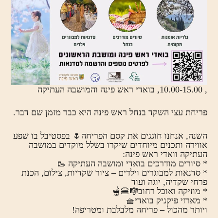
, 10.00-15.00, בואדי ראש פינה והמושבה העתיקה
פריחת עצי השקד בנחל ראש פינה היא כבר מזמן שם דבר.
השנה, אנחנו חוגגים את קסם הפריחה🌷 בפסטיבל בו שפע
אווירה ותכנים מיוחדים שיקרו בשלל מוקדים במושבה
העתיקה וואדי ראש פינה:
* סיורים מודרכים בואדי ומושבה העתיקה 🥾
* סדנאות למבוגרים וילדים – ציור שקדיות, צילום, הכנת
פרחי שקדיה, יוגה ועוד
* מוזיקה ואוכל רחוב🎼🍔🫕
* מארזי פיקניק בואדי🧺
ויותר מהכול – פריחה מלבלבת ומטריפה!