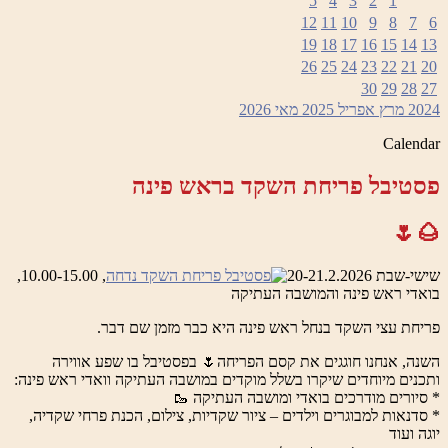
5
4
3
2
1
12
11
10
9
8
7
6
19
18
17
16
15
14
13
26
25
24
23
22
21
20
30
29
28
27
2024
מרץ
אפריל 2025
מאי
2026
Calendar
פסטיבל פריחת השקד בראש פינה
🌰🌷
שישי-שבת 20-21.2.2026
, 10.00-15.00,
בואדי ראש פינה והמושבה העתיקה
פריחת עצי השקד בנחל ראש פינה היא כבר מזמן שם דבר.
השנה, אנחנו חוגגים את קסם הפריחה🌷 בפסטיבל בו שפע אווירה
ותכנים מיוחדים שיקרו בשלל מוקדים במושבה העתיקה וואדי ראש פינה:
* סיורים מודרכים בואדי ומושבה העתיקה 🥾
* סדנאות למבוגרים וילדים – ציור שקדיות, צילום, הכנת פרחי שקדיה,
יוגה ועוד