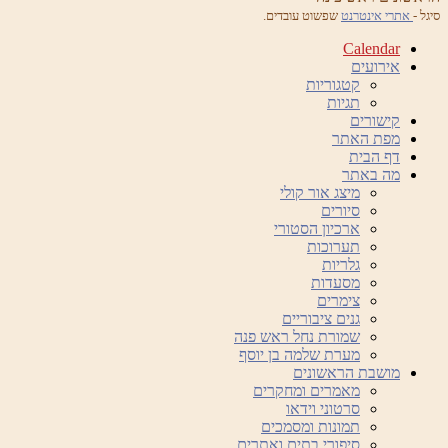
סיגל -
אתרי אינטרנט
שפשוט עובדים.
Calendar
אירועים
קטגוריות
תגיות
קישורים
מפת האתר
דף הבית
מה באתר
מיצג אור קולי
סיורים
ארכיון הסטורי
תערוכות
גלריות
מסעדות
צימרים
גנים ציבוריים
שמורת נחל ראש פנה
מערת שלמה בן יוסף
מושבת הראשונים
מאמרים ומחקרים
סרטוני וידאו
תמונות ומסמכים
סיפורי בתים ואתרים