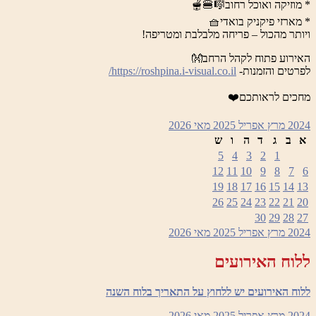
* מוזיקה ואוכל רחוב🎼🍔🫕
* מארזי פיקניק בואדי🧺
ויותר מהכול – פריחה מלבלבת ומטריפה!
האירוע פתוח לקהל הרחב👐
לפרטים והזמנות-
https://roshpina.i-visual.co.il/
מחכים לראותכם❤️
2024
מרץ
אפריל 2025
מאי
2026
א
ב
ג
ד
ה
ו
ש
5
4
3
2
1
12
11
10
9
8
7
6
19
18
17
16
15
14
13
26
25
24
23
22
21
20
30
29
28
27
2024
מרץ
אפריל 2025
מאי
2026
ללוח האירועים
ללוח האירועים יש ללחוץ על התאריך בלוח השנה
2024
מרץ
אפריל 2025
מאי
2026