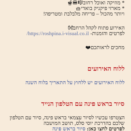
* מוזיקה ואוכל רחוב🎼🍔🫕
* מארזי פיקניק בואדי🧺
ויותר מהכול – פריחה מלבלבת ומטריפה!
האירוע פתוח לקהל הרחב👐
לפרטים והזמנות-
https://roshpina.i-visual.co.il/
מחכים לראותכם❤️
ללוח האירועים
ללוח האירועים יש ללחוץ על התאריך בלוח השנה
סיור בראש פינה עם הטלפון הנייד
הצטרפו עכשיו לסיור עצמאי בראש פינה, סיור עם הטלפון
שלכם בהדרכת יוסי סלס, תושב המושבה
לפרטים לחצו כאן:
סיור בראש פינה