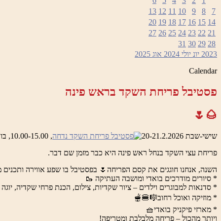
6
5
4
3
2
1
13
12
11
10
9
8
7
20
19
18
17
16
15
14
27
26
25
24
23
22
21
31
30
29
28
2023
יונ
יולי 2024
אוג
2025
Calendar
פסטיבל פריחת השקד בראש פינה
🌰🌷
שישי-שבת 20-21.2.2026
, 10.00-15.00, בואדי ראש פינה והמושבה העתיקה
פריחת עצי השקד בנחל ראש פינה היא כבר מזמן שם דבר.
השנה, אנחנו חוגגים את קסם הפריחה🌷 בפסטיבל בו שפע אווירה ותכנים מ
* סיורים מודרכים בואדי ומושבה העתיקה 🥾
* סדנאות למבוגרים וילדים – ציור שקדיות, צילום, הכנת פרחי שקדיה, יוגה 
* מוזיקה ואוכל רחוב🎼🍔🫕
* מארזי פיקניק בואדי🧺
ויותר מהכול – פריחה מלבלבת ומטריפה!