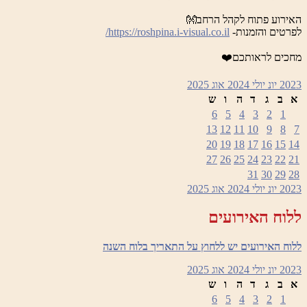
האירוע פתוח לקהל הרחב👐
לפרטים והזמנות-
https://roshpina.i-visual.co.il/
מחכים לראותכם❤️
2023
יונ
יולי 2024
אוג
2025
א
ב
ג
ד
ה
ו
ש
6
5
4
3
2
1
13
12
11
10
9
8
7
20
19
18
17
16
15
14
27
26
25
24
23
22
21
31
30
29
28
2023
יונ
יולי 2024
אוג
2025
ללוח האירועים
ללוח האירועים יש ללחוץ על התאריך בלוח השנה
2023
יונ
יולי 2024
אוג
2025
א
ב
ג
ד
ה
ו
ש
6
5
4
3
2
1