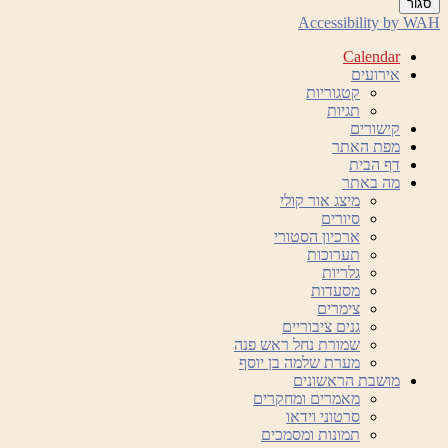
סגור
Accessibility by WAH
Calendar
אירועים
קטגוריות
תגיות
קישורים
מפת האתר
דף הבית
מה באתר
מיצג אור קולי
סיורים
ארכיון הסטורי
תערוכות
גלריות
מסעדות
צימרים
גנים ציבוריים
שמורת נחל ראש פנה
מערת שלמה בן יוסף
מושבת הראשונים
מאמרים ומחקרים
סרטוני וידאו
תמונות ומסמכים