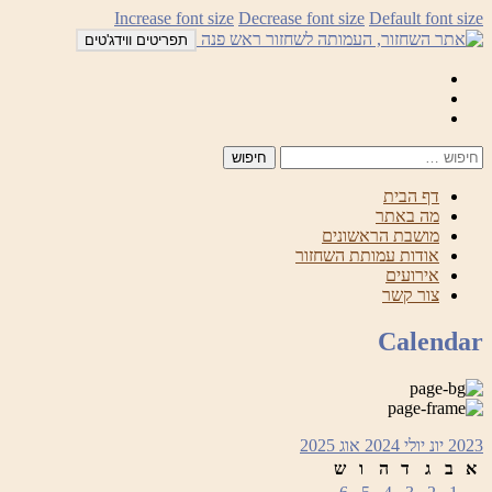
לדלג
Increase font size
Decrease font size
Default font size
לתוכן
תפריטים ווידג'טים
Mail
Facebook
Instagram
דף הבית
מה באתר
מושבת הראשונים
אודות עמותת השחזור
אירועים
צור קשר
Calendar
2023
יונ
יולי 2024
אוג
2025
א
ב
ג
ד
ה
ו
ש