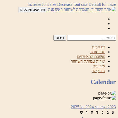
לדלג
Increase font size
Decrease font size
Default font size
לתוכן
תפריטים ווידג'טים
Mail
Facebook
Instagram
דף הבית
מה באתר
מושבת הראשונים
אודות עמותת השחזור
אירועים
צור קשר
Calendar
2023
מאי
יוני 2024
יול
2025
א
ב
ג
ד
ה
ו
ש