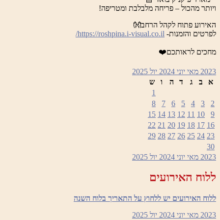
ויותר מהכול – פריחה מלבלבת ומטריפה!
האירוע פתוח לקהל הרחב👐
לפרטים והזמנות-
https://roshpina.i-visual.co.il/
מחכים לראותכם❤️
2023
מאי
יוני 2024
יול
2025
א
ב
ג
ד
ה
ו
ש
1
8
7
6
5
4
3
2
15
14
13
12
11
10
9
22
21
20
19
18
17
16
29
28
27
26
25
24
23
30
2023
מאי
יוני 2024
יול
2025
ללוח האירועים
ללוח האירועים יש ללחוץ על התאריך בלוח השנה
2023
מאי
יוני 2024
יול
2025