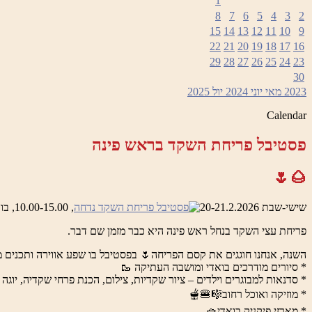
1
8
7
6
5
4
3
2
15
14
13
12
11
10
9
22
21
20
19
18
17
16
29
28
27
26
25
24
23
30
2023
מאי
יוני 2024
יול
2025
Calendar
פסטיבל פריחת השקד בראש פינה
🌰🌷
שישי-שבת 20-21.2.2026
, 10.00-15.00, בואדי ראש פינה והמושבה העתיקה
פריחת עצי השקד בנחל ראש פינה היא כבר מזמן שם דבר.
השנה, אנחנו חוגגים את קסם הפריחה🌷 בפסטיבל בו שפע אווירה ותכנים מ
* סיורים מודרכים בואדי ומושבה העתיקה 🥾
* סדנאות למבוגרים וילדים – ציור שקדיות, צילום, הכנת פרחי שקדיה, יוגה 
* מוזיקה ואוכל רחוב🎼🍔🫕
* מארזי פיקניק בואדי🧺