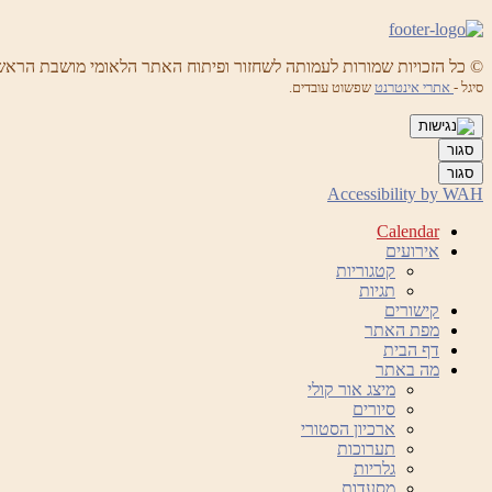
© כל הזכויות שמורות לעמותה לשחזור ופיתוח האתר הלאומי מושבת הראש
סיגל -
אתרי אינטרנט
שפשוט עובדים.
סגור
סגור
Accessibility by WAH
Calendar
אירועים
קטגוריות
תגיות
קישורים
מפת האתר
דף הבית
מה באתר
מיצג אור קולי
סיורים
ארכיון הסטורי
תערוכות
גלריות
מסעדות