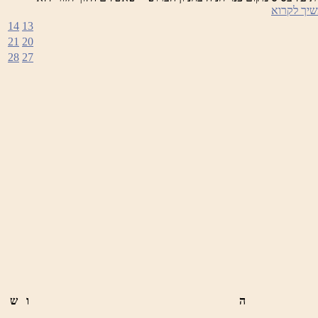
פסטיבל
יך לקרוא
הבירה
14
13
21
20
28
27
ה
ו
ש