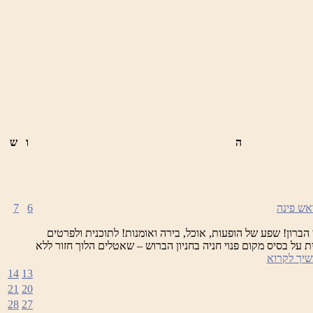
ה
ו
ש
7
6
 הברון! שפע של הופעות, אוכל, בירה ואומנות! לתוכנית ולפרטים
ת על בסיס מקום פנוי חניה בחניון הברוש – שאטלים הלוך חזור ללא
פסטיבל
יך לקרוא
הבירה
14
13
21
20
28
27