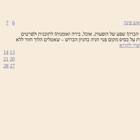
7
6
 הברון! שפע של הופעות, אוכל, בירה ואומנות! לתוכנית ולפרטים
ת על בסיס מקום פנוי חניה בחניון הברוש – שאטלים הלוך חזור ללא
פסטיבל
יך לקרוא
הבירה
14
13
21
20
28
27