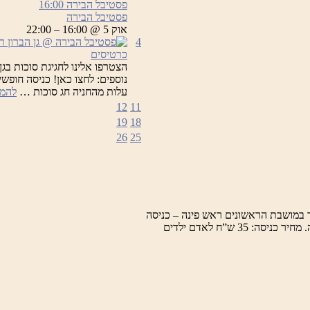
פסטיבל הבירה
16:00
פסטיבל הבירה
אוק 5 @ 16:00 – 22:00
4
כרטיסים
הצטרפו אלינו לחגיגת סוכות בגן
נוספים: לחצו כאן! כניסה חופשי
עלות מהחניה חג סוכות …
להמש
12
11
19
18
26
25
 במושבת הראשונים ראש פינה – כניסה
למרכז המבקרים, תערוכות, חזיונות אור קוליים וסיור מודרך במושבה. מחיר כניסה: 35 ש”ח לאדם ילדים