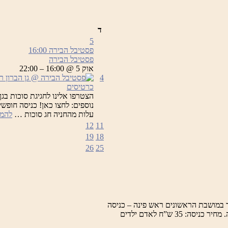
ד
5
פסטיבל הבירה
16:00
פסטיבל הבירה
אוק 5 @ 16:00 – 22:00
4
כרטיסים
הצטרפו אלינו לחגיגת סוכות בגן
נוספים: לחצו כאן! כניסה חופשי
עלות מהחניה חג סוכות …
להמש
12
11
19
18
26
25
 במושבת הראשונים ראש פינה – כניסה
למרכז המבקרים, תערוכות, חזיונות אור קוליים וסיור מודרך במושבה. מחיר כניסה: 35 ש”ח לאדם ילדים