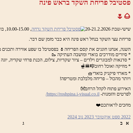
פסטיבל פריחת השקד בראש פינה
🌰🌷
שישי-שבת 20-21.2.2026
, 10.00-15.00, בואדי ראש פינה והמושבה העתיקה
פריחת עצי השקד בנחל ראש פינה היא כבר מזמן שם דבר.
השנה, אנחנו חוגגים את קסם הפריחה🌷 בפסטיבל בו שפע אווירה ותכנים מ
* סיורים מודרכים בואדי ומושבה העתיקה 🥾
* סדנאות למבוגרים וילדים – ציור שקדיות, צילום, הכנת פרחי שקדיה, יוגה 
* מוזיקה ואוכל רחוב🎼🍔🫕
* מארזי פיקניק בואדי🧺
ויותר מהכול – פריחה מלבלבת ומטריפה!
האירוע פתוח לקהל הרחב👐
לפרטים והזמנות-
https://roshpina.i-visual.co.il/
מחכים לראותכם❤️
2022
ספט
אוקטובר 2023
נוב
2024
א
ב
ג