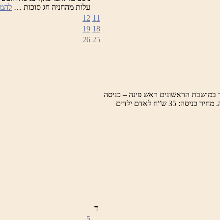
עלות מהחניה חג סוכות …
להמש
12
11
19
18
26
25
 במושבת הראשונים ראש פינה – כניסה
למרכז המבקרים, תערוכות, חזיונות אור קוליים וסיור מודרך במושבה. מחיר כניסה: 35 ש”ח לאדם ילדים
ד
5