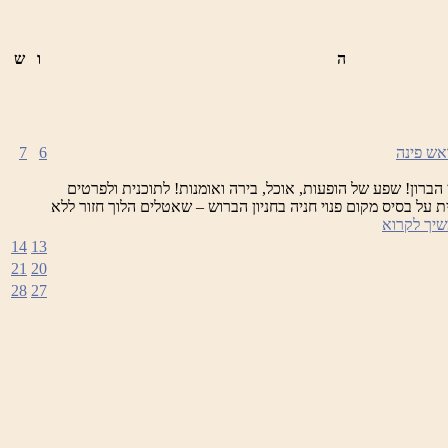
ה
ו
ש
7
6
 הברון! שפע של הופעות, אוכל, בירה ואומנות! לתוכנית ולפרטים
ת על בסיס מקום פנוי חניה בחניון הברוש – שאטלים הלוך חזור ללא
פסטיבל
יך לקרוא
הבירה
14
13
21
20
28
27