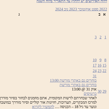
ללוח האירועים יש ללחוץ על התאריך בלוח השנה
2022
ספט
אוקטובר 2023
נוב
2024
א
ב
ג
3
2
1
10
9
8
17
16
15
24
23
22
31
בוחרים גם באתרי מורשת
13:00
בוחרים גם באתרי מורשת
אוק 31 @ 13:00
30
29
כרטיסים
לאחר שבחרתם לרשות המקומית, אתם מוזמנים לבחור בסיור מודרך
בוחרים
ונוער עד גיל 18 – הכניסה …
להמשיך לקרוא