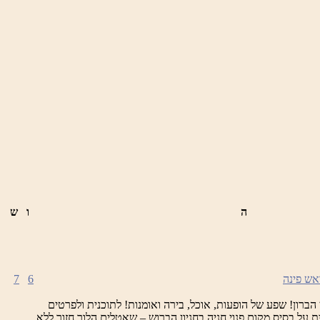
ה
ו
ש
7
6
 הברון! שפע של הופעות, אוכל, בירה ואומנות! לתוכנית ולפרטים
ת על בסיס מקום פנוי חניה בחניון הברוש – שאטלים הלוך חזור ללא