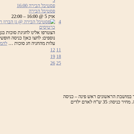
5
פסטיבל הבירה
16:00
פסטיבל הבירה
אוק 5 @ 16:00 – 22:00
4
כרטיסים
הצטרפו אלינו לחגיגת סוכות בגן
נוספים: לחצו כאן! כניסה חופשי
עלות מהחניה חג סוכות …
להמש
12
11
19
18
26
25
 במושבת הראשונים ראש פינה – כניסה
למרכז המבקרים, תערוכות, חזיונות אור קוליים וסיור מודרך במושבה. מחיר כניסה: 35 ש”ח לאדם ילדים