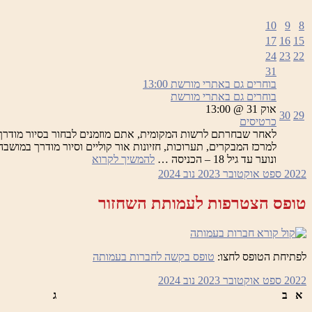
10
9
8
17
16
15
24
23
22
31
בוחרים גם באתרי מורשת
13:00
בוחרים גם באתרי מורשת
אוק 31 @ 13:00
30
29
כרטיסים
לאחר שבחרתם לרשות המקומית, אתם מוזמנים לבחור בסיור מודרך
בוחרים
ונוער עד גיל 18 – הכניסה …
להמשיך לקרוא
גם
2022
ספט
אוקטובר 2023
נוב
2024
באתרי
מורשת
טופס הצטרפות לעמותת השחזור
לפתיחת הטופס לחצו:
טופס בקשה לחברות בעמותה
2022
ספט
אוקטובר 2023
נוב
2024
א
ב
ג