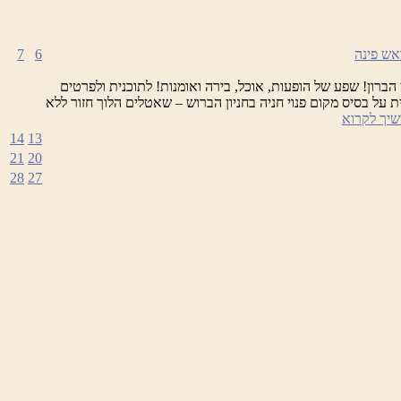
7
6
 הברון! שפע של הופעות, אוכל, בירה ואומנות! לתוכנית ולפרטים
ת על בסיס מקום פנוי חניה בחניון הברוש – שאטלים הלוך חזור ללא
פסטיבל
יך לקרוא
הבירה
14
13
21
20
28
27