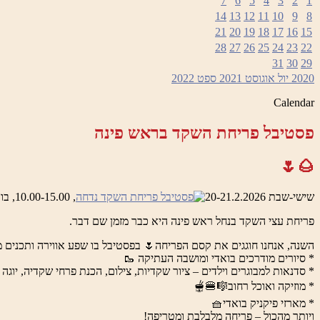
7
6
5
4
3
2
1
14
13
12
11
10
9
8
21
20
19
18
17
16
15
28
27
26
25
24
23
22
31
30
29
2020
יול
אוגוסט 2021
ספט
2022
Calendar
פסטיבל פריחת השקד בראש פינה
🌰🌷
שישי-שבת 20-21.2.2026
, 10.00-15.00, בואדי ראש פינה והמושבה העתיקה
פריחת עצי השקד בנחל ראש פינה היא כבר מזמן שם דבר.
השנה, אנחנו חוגגים את קסם הפריחה🌷 בפסטיבל בו שפע אווירה ותכנים מ
* סיורים מודרכים בואדי ומושבה העתיקה 🥾
* סדנאות למבוגרים וילדים – ציור שקדיות, צילום, הכנת פרחי שקדיה, יוגה 
* מוזיקה ואוכל רחוב🎼🍔🫕
* מארזי פיקניק בואדי🧺
ויותר מהכול – פריחה מלבלבת ומטריפה!