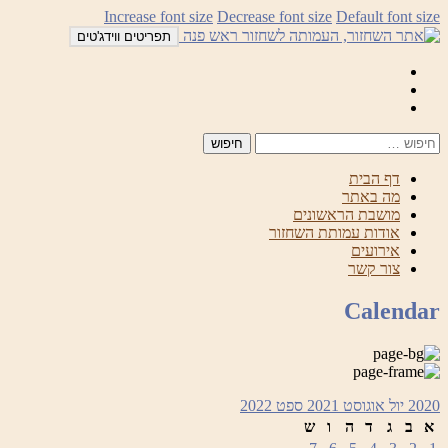
לדלג
Increase font size
Decrease font size
Default font size
לתוכן
תפריטים ווידג'טים
Mail
Facebook
Instagram
דף הבית
מה באתר
מושבת הראשונים
אודות עמותת השחזור
אירועים
צור קשר
Calendar
2020
יול
אוגוסט 2021
ספט
2022
א
ב
ג
ד
ה
ו
ש