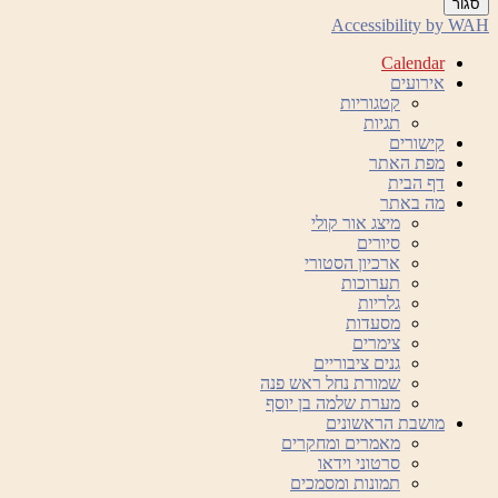
סגור
Accessibility by WAH
Calendar
אירועים
קטגוריות
תגיות
קישורים
מפת האתר
דף הבית
מה באתר
מיצג אור קולי
סיורים
ארכיון הסטורי
תערוכות
גלריות
מסעדות
צימרים
גנים ציבוריים
שמורת נחל ראש פנה
מערת שלמה בן יוסף
מושבת הראשונים
מאמרים ומחקרים
סרטוני וידאו
תמונות ומסמכים