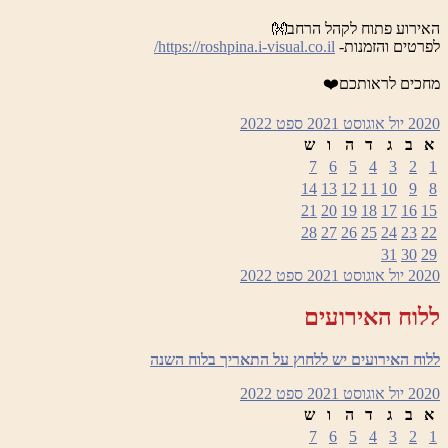
האירוע פתוח לקהל הרחב👐
לפרטים והזמנות-
https://roshpina.i-visual.co.il/
מחכים לראותכם❤️
2020
יול
אוגוסט 2021
ספט
2022
א
ב
ג
ד
ה
ו
ש
7
6
5
4
3
2
1
14
13
12
11
10
9
8
21
20
19
18
17
16
15
28
27
26
25
24
23
22
31
30
29
2020
יול
אוגוסט 2021
ספט
2022
ללוח האירועים
ללוח האירועים יש ללחוץ על התאריך בלוח השנה
2020
יול
אוגוסט 2021
ספט
2022
א
ב
ג
ד
ה
ו
ש
7
6
5
4
3
2
1