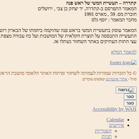
קתדרה – תעשיית המשי של ראש פנה
המאמר התפרסם ב-קתדרה, יד יצחק בן צבי , ירושלים
חוברת מס. 59 , מארס 1991
מחבר המאמר : יוסף גלס
המאמר עוסק בתעשיית המשי בראש פנה שהוקמה ביוזמתו של הבארון רוטשילד ופעלה ב
התעשייה התבססה על תוצרת חקלאית של המושבות ועל כח עבודה מצפת ש
עצי התות העתיקים באתר השחזור נשתלו אז.
למאמר המלא
© כל הזכויות שמורות לעמותה לשחזור ופיתוח האתר הלאומי מושבת הראש
סיגל -
אתרי אינטרנט
שפשוט עובדים.
סגור
סגור
Accessibility by WAH
Calendar
אירועים
קטגוריות
תגיות