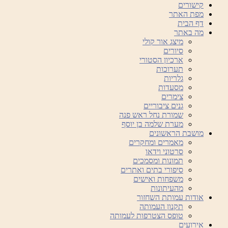
קישורים
מפת האתר
דף הבית
מה באתר
מיצג אור קולי
סיורים
ארכיון הסטורי
תערוכות
גלריות
מסעדות
צימרים
גנים ציבוריים
שמורת נחל ראש פנה
מערת שלמה בן יוסף
מושבת הראשונים
מאמרים ומחקרים
סרטוני וידאו
תמונות ומסמכים
סיפורי בתים ואתרים
משפחות ואישים
מהעיתונות
אודות עמותת השחזור
תקנון העמותה
טופס הצטרפות לעמותה
אירועים