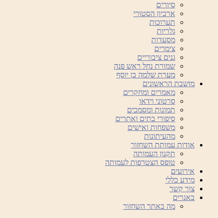
סיורים
ארכיון הסטורי
תערוכות
גלריות
מסעדות
צימרים
גנים ציבוריים
שמורת נחל ראש פנה
מערת שלמה בן יוסף
מושבת הראשונים
מאמרים ומחקרים
סרטוני וידאו
תמונות ומסמכים
סיפורי בתים ואתרים
משפחות ואישים
מהעיתונות
אודות עמותת השחזור
תקנון העמותה
טופס הצטרפות לעמותה
אירועים
מידע כללי
צור קשר
באנרים
מה באתר השחזור