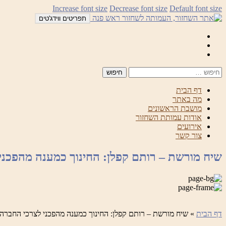
לדלג
Increase font size
Decrease font size
Default font size
לתוכן
תפריטים ווידג'טים
Mail
Facebook
Instagram
דף הבית
מה באתר
מושבת הראשונים
אודות עמותת השחזור
אירועים
צור קשר
שיח מורשת – רותם קפלן: החינוך כמענה מהפכני
דף הבית
»
שיח מורשת – רותם קפלן: החינוך כמענה מהפכני לצרכי החברה