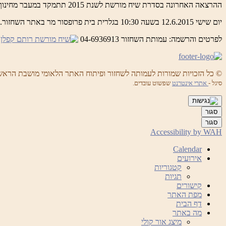
ההרצאה האחרונה בסדרת שיח מורשת לשנת 2015 תתמקד במעבר מחינוך לאומי עברי בתחילת המאה ה – 20 לחינוך דיאלוגי ברוחו של מרטין בובר במאה ה – 21, ביה”ס לאדם חברה וטבע, כמשל.
יום שישי 12.6.2015 בשעה 10:30 בגלרית בית פרופסור מר באתר השחזור.
לפרטים והרשמה: עמותת השחזור 04-6936913
© כל הזכויות שמורות לעמותה לשחזור ופיתוח האתר הלאומי מושבת הראש
סיגל -
אתרי אינטרנט
שפשוט עובדים.
סגור
סגור
Accessibility by WAH
Calendar
אירועים
קטגוריות
תגיות
קישורים
מפת האתר
דף הבית
מה באתר
מיצג אור קולי