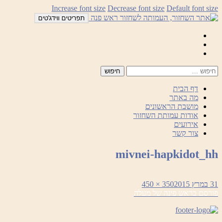
לדלג
Increase font size
Decrease font size
Default font size
לתוכן
תפריטים ווידג'טים
Mail
Facebook
Instagram
דף הבית
מה באתר
מושבת הראשונים
אודות עמותת השחזור
אירועים
צור קשר
mivnei-hapkidot_hh
פורסם
מסך
31 במרץ 2015
350 × 450
ניווט
בתאריך
מלא
פורסם ב
ראש פינה של מעלה