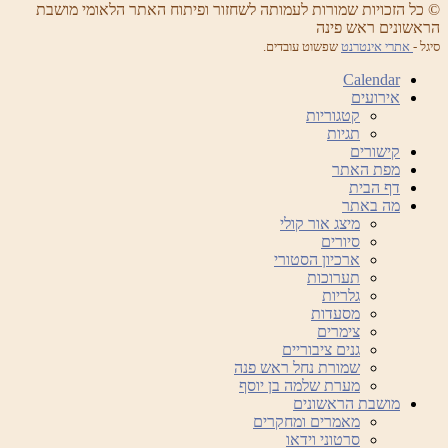
© כל הזכויות שמורות לעמותה לשחזור ופיתוח האתר הלאומי מושבת
הראשונים ראש פינה
סיגל -
אתרי אינטרנט
שפשוט עובדים.
Calendar
אירועים
קטגוריות
תגיות
קישורים
מפת האתר
דף הבית
מה באתר
מיצג אור קולי
סיורים
ארכיון הסטורי
תערוכות
גלריות
מסעדות
צימרים
גנים ציבוריים
שמורת נחל ראש פנה
מערת שלמה בן יוסף
מושבת הראשונים
מאמרים ומחקרים
סרטוני וידאו