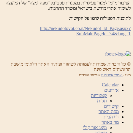
הציבור מוזמן למגוון פעילויות במסגרת פסטיבל “מפה ומצה” של המועצה
לשימור אתרי מורשת בישראל ומשרד התרבות.
לתוכנית הפעילות לחצו על הקישור:
http://nekudotovot.co.il/Nekudot_Id_Page.aspx?
SubMainPageId=34&lang=1
© כל הזכויות שמורות לעמותה לשחזור ופיתוח האתר הלאומי מושבת
הראשונים ראש פינה
סיגל -
אתרי אינטרנט
שפשוט עובדים.
Calendar
אירועים
קטגוריות
תגיות
קישורים
מפת האתר
דף הבית
מה באתר
מיצג אור קולי
סיורים