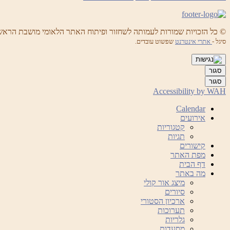
© כל הזכויות שמורות לעמותה לשחזור ופיתוח האתר הלאומי מושבת הראש
סיגל -
אתרי אינטרנט
שפשוט עובדים.
סגור
סגור
Accessibility by WAH
Calendar
אירועים
קטגוריות
תגיות
קישורים
מפת האתר
דף הבית
מה באתר
מיצג אור קולי
סיורים
ארכיון הסטורי
תערוכות
גלריות
מסעדות