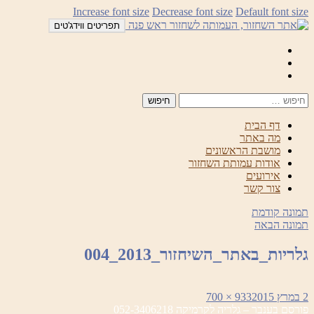
לדלג
Increase font size
Decrease font size
Default font size
לתוכן
תפריטים ווידג'טים
Mail
Facebook
Instagram
דף הבית
מה באתר
מושבת הראשונים
אודות עמותת השחזור
אירועים
צור קשר
תמונה קודמת
תמונה הבאה
גלריות_באתר_השיחזור_2013_004
פורסם
מסך
2 במרץ 2015
933 × 700
ניווט
בתאריך
מלא
פורסם ב
ענבר – גלריה לקרמיקה 052-3406218